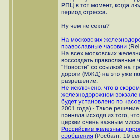
РПЦ в тот момент, когда л
период стресса.
Ну чем не секта?
На московских железнодор
православные часовни
(Rel
На всех московских желез
воссоздать православные ч
"Новости" со ссылкой на п
дороги (МЖД) на это уже 
разрешение.
Не исключено, что в скоро
железнодорожном вокзале 
будет установлено по часо
2001 года) - Такое решени
приняла исходя из того, чт
церкви очень важным мисс
Российские железные дорог
сообщения
(Росбалт: 19 се