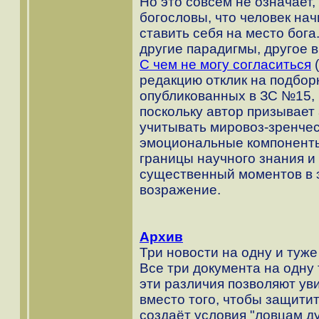
Но это совсем не означает
богословы, что человек на
ставить себя на место бога
другие парадигмы, другое 
С чем не могу согласиться
(
редакцию отклик на подборк
опубликованных в ЗС №15, 
поскольку автор призывает
учитывать мировоз-зренчес
эмоциональные компоненты,
границы научного знания и 
существенный моментов в 
возражение.
Архив
Три новости на одну и туже
Все три документа на одну 
эти различия позволяют ув
вместо того, чтобы защити
создаёт условия "ловцам д