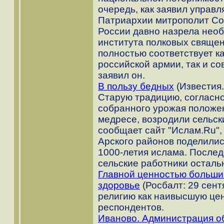
очередь, как заявил управ
Патриархии митрополит Сол
России давно назрела нео
института полковых священ
полностью соответствует к
российской армии, так и со
заявил он.
В пользу бедных
(Известия.
Старую традицию, согласно
собранного урожая положен
медресе, возродили сельск
сообщает сайт "Ислам.Ru",
Арского районов поделили
1000-летия ислама. После
сельские работники осталь
Главной ценностью больши
здоровье
(Росбалт: 29 сент
религию как наивысшую цен
респондентов.
Иваново. Администрация об