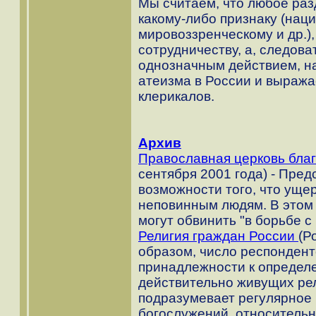
Мы считаем, что любое раз
какому-либо признаку (нац
мировоззренческому и др.)
сотрудничеству, а, следова
однозначным действием, н
атеизма в России и выража
клерикалов.
Архив
Православная церковь бла
сентября 2001 года) - Пре
возможности того, что уще
неповинным людям. В этом 
могут обвинить "в борьбе с
Религия граждан России
(Р
образом, число респондент
принадлежности к определ
действительно живущих рел
подразумевает регулярное
богослужений, относительно