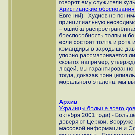
говорят ему служители куль
Христианские обоснования
Евгений) - Худиев не поним
принципиальную несводимо
– ошибка распространённая
боеспособность толпы и бо
если состоят толпа и рота 
командиры в зародыше давя
упорно рассматривается ли
скрыто: например, утвержд
людей, мы гарантированно
тогда, доказав принципиаль
морального эталона, мы вы
Архив
Украинцы больше всего до
октября 2001 года) - Больш
доверяют Церкви, Вооруже
массовой информации и Сл
меньше всего - Президенту