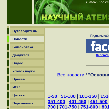
В том и боже
Путеводитель
Подписывайт
Новости
Библиотека
Дайджест
fb.com/sc
Видео
Уголок науки
Все новости
/
"Основн
Пресса
ИСС
Цитаты
1-50
|
51-100
|
101-150
|
151
351-400
|
401-450
|
451-500
Персоналии
700
|
701-750
|
751-800
|
80