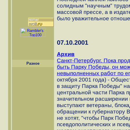
солидным "научным" трудом
массовой прессе, а в издат
было уважительное отношен
07.10.2001
Архив
Санкт-Петербург. Пока про
Разное
быть Парку Победы, он мож
невыполненных работ по ег
октября 2001 года) - Обще
в защиту Парка Победы" на
центральной части Парка п
значительном расширении 
выступают ветераны, блока
обращении к губернатору В
не хотят, "чтобы Парк Поб
псевдополитических и псев