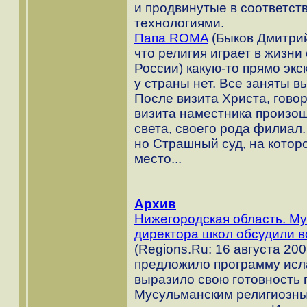
и продвинутые в соответс
технологиями.
Папа ROMA
(Быков Дмитрий)
что религия играет в жизни
России) какую-то прямо эк
у страны нет. Все заняты 
После визита Христа, говор
визита наместника произош
света, своего рода филиал.
но Страшный суд, на которо
место...
Архив
Нижегородская область. Му
директора школ обсудили в
(Regions.Ru: 16 августа 20
предложило программу исла
выразило свою готовность
Мусульманским религиозн