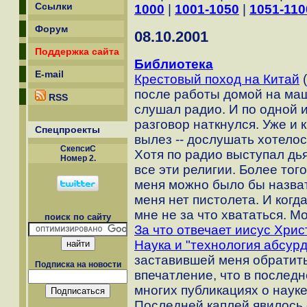
Ссылки
1000
|
1001-1050
|
1051-110
Форум
08.10.2001
Поддержка сайта
Библиотека
E-mail
Крестовый поход на Китай
(
после работы домой на маш
RSS
слушал радио. И по одной 
разговор наткнулся. Уже и 
Спецпроекты
вылез -- дослушать хотелос
СкепсиС
Хотя по радио выступал дья
Номер 2.
все эти религии. Более того
меня можно было бы назва
меня нет пистолета. И когд
мне не за что хвататься. М
поиск по сайту
За что отвечает иисус Хрис
Наука и "технология абсурд
заставившей меня обратить
Подписка на новости
впечатление, что в послед
многих публикациях о науке
Последней каплей явилось 