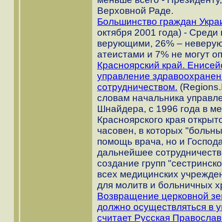
Верховной Раде.
Большинство граждан Укра
октября 2001 года) - Сред
верующими, 26% – неверу
атеистами и 7% не могут о
Красноярский край. Енисей
управление здравоохранен
сотрудничеством.
(Regions.
словам начальника управл
Шнайдера, с 1996 года в м
Красноярского края открыт
часовен, в которых "больны
помощь врача, но и Господа
дальнейшее сотрудничеств
создание групп "сестринск
всех медицинских учрежден
для молитв и больничных х
Возвращение церковной зе
должно осуществляться в 
считает Русская Православ