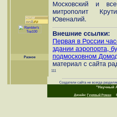
Московский и вс
митрополит Крут
Ювеналий.
Внешние ссылки:
Первая в России час
здании аэропорта, б
подмосковном Домод
Разное
материал с сайта ра
111
Создатели сайта не всегда разделя
"Научный А
Дизайн:
Гунявый Роман
Пр