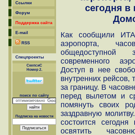
Ссылки
сегодня в
Форум
Дом
Поддержка сайта
E-mail
Как сообщили ИТА
аэропорта, час
RSS
общедоступной 
Спецпроекты
современного аэро
СкепсиС
Доступ в нее своб
Номер 2.
внутренних рейсов, т
за границу. В часов
перед вылетом и с
поиск по сайту
помянуть своих ро
заздравную молитву
Подписка на новости
состоится сегодня 
освятить часов