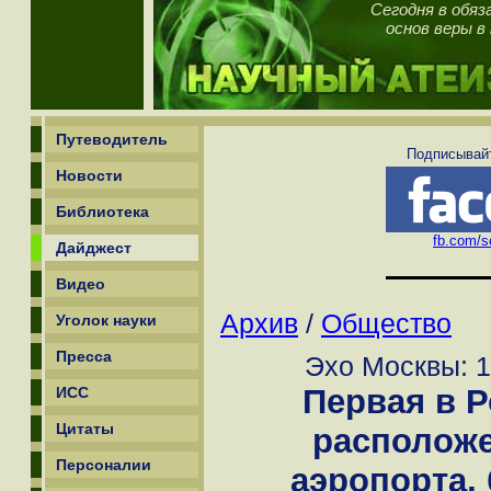
Сегодня в обяз
основ веры в
Путеводитель
Подписывайт
Новости
Библиотека
fb.com/sc
Дайджест
Видео
Архив
/
Общество
Уголок науки
Пресса
Эхо Москвы: 1
Первая в Р
ИСС
Цитаты
расположе
Персоналии
аэропорта,