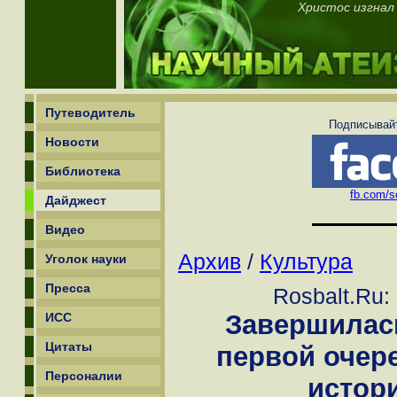
Христос изгнал
Путеводитель
Подписывайт
Новости
Библиотека
fb.com/sc
Дайджест
Видео
Архив
/
Культура
Уголок науки
Пресса
Rosbalt.Ru:
Завершилас
ИСС
Цитаты
первой очер
Персоналии
истор