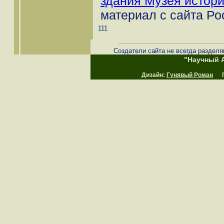
здания Музея истори
материал с сайта Ро
111
Создатели сайта не всегда разделя
"Научный А
Дизайн:
Гунявый Роман
Пр