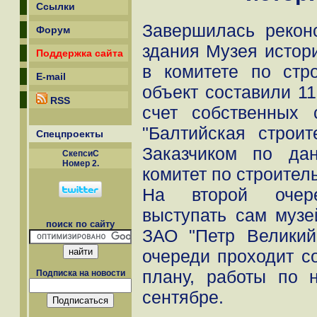
Ссылки
Завершилась рекон
Форум
здания Музея истор
Поддержка сайта
в комитете по стро
E-mail
объект составили 11
RSS
счет собственных
"Балтийская строит
Спецпроекты
Заказчиком по да
СкепсиС
Номер 2.
комитет по строитель
На второй очере
выступать сам музе
поиск по сайту
ЗАО "Петр Великий
очереди проходит с
плану, работы по 
Подписка на новости
сентябре.