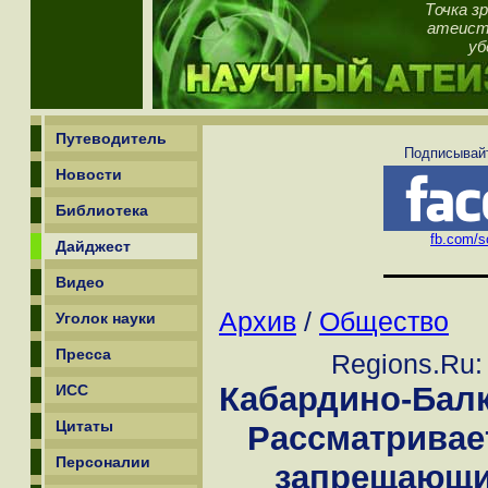
Точка з
атеист,
уб
Путеводитель
Подписывайт
Новости
Библиотека
fb.com/sc
Дайджест
Видео
Архив
/
Общество
Уголок науки
Пресса
Regions.Ru:
Кабардино-Балк
ИСС
Цитаты
Рассматривает
Персоналии
запрещающи