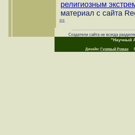
религиозным экстре
материал с сайта Re
111
Создатели сайта не всегда разделя
"Научный А
Дизайн:
Гунявый Роман
Пр