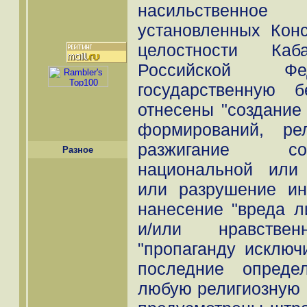
насильственно
установленных Конс
целостности Каба
Российской Фе
государственную 
отнесены "создание
формирований, рел
разжигание со
Разное
национальной или 
или разрушение ин
нанесение "вреда л
и/или нравстве
"пропаганду исключ
последние опреде
любую религиозную 