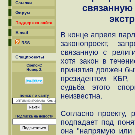
Ссылки
связанную
Форум
экст
Поддержка сайта
E-mail
В конце апреля пар
законопроект, зап
RSS
связанную с религ
Спецпроекты
хотя закон в течен
СкепсиС
принятия должен бы
Номер 2.
президентом КБР,
судьба этого спор
неизвестна.
поиск по сайту
Согласно проекту, 
Подписка на новости
подпадает под поня
она "напрямую или 