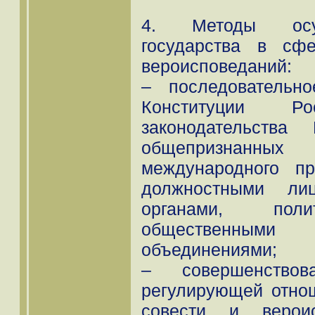
4. Методы осущ
государства в сф
вероисповеданий:
– последовательн
Конституции Ро
законодательства
общепризнанны
международного п
должностными лиц
органами, поли
общественным
объединениями;
– совершенствов
регулирующей отно
совести и вероис