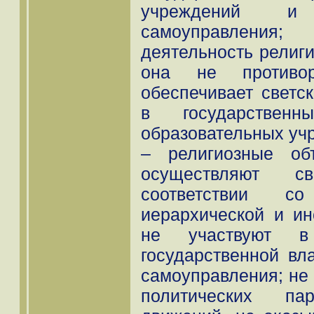
учреждений и
самоуправления
деятельность религ
она не противоре
обеспечивает светс
в государствен
образовательных уч
– религиозные об
осуществляют с
соответствии с
иерархической и ин
не участвуют 
государственной вл
самоуправления; не 
политических па