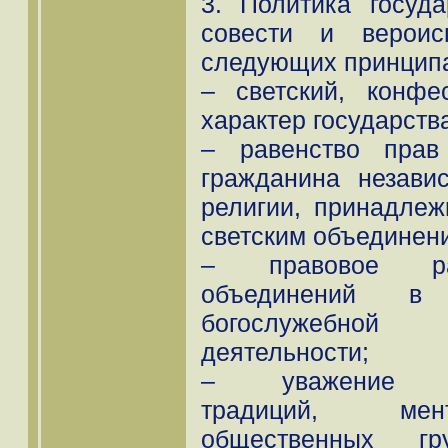
3. Политика госуд
совести и вероис
следующих принцип
– светский, конфе
характер государства
– равенство прав
гражданина незави
религии, принадлеж
светским объединен
– правовое рав
объединений в
богослужебной 
деятельности;
– уважение кул
традиций, мен
общественных гр