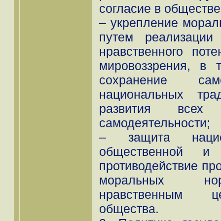
согласие в обществе
– укрепление морал
путем реализации 
нравственного пот
мировоззрения, в т
сохранение само
национальных тра
развития всех
самодеятельности;
– защита национа
общественной и 
противодействие про
моральных нор
нравственным це
общества.