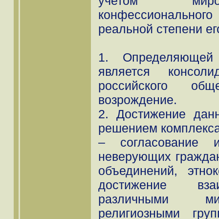
учетом миров
конфессионального
реальной степени ег
1. Определяющей
является консоли
российского общ
возрождение.
2. Достижение дан
решением комплекса 
– согласование 
неверующих граждан
объединений, этно
достижение вза
различными ми
религиозными гру