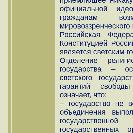
приемлющее никаку
официальной идео
гражданам возм
мировоззренческого 
Российская Федер
Конституцией Россий
является светским г
Отделение религи
государства – ос
светского государ
гарантий свобод
означает, что:
– государство не в
объединения выпо
государственн
государственных о