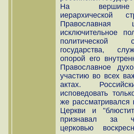
На вершине к
иерархической ст
Православная ц
исключительное по
политической с
государства, слу
опорой его внутрен
Православное духо
участию во всех ва
актах. Россий
исповедовать тольк
же рассматривался 
Церкви и "блюстит
признавал за ч
церковью воскре