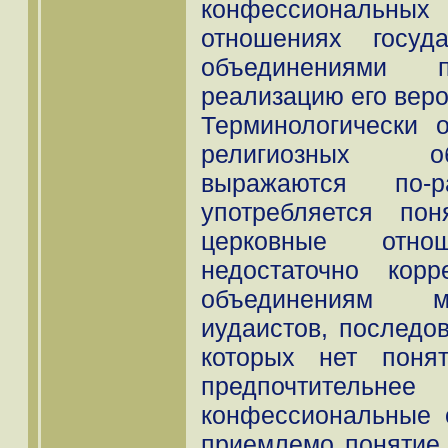
конфессиональ
отношениях госуд
объединениями п
реализацию его веро
Терминологически 
религиозных о
выражаются по-
употребляется пон
церковные отн
недостаточно кор
объединениям му
иудаистов, последов
которых нет поня
предпочтительнее 
конфессиональные 
приемлемо понятие 