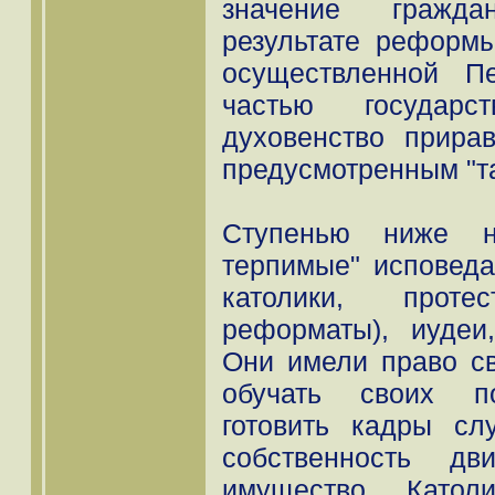
значение гражда
результате реформы
осуществленной П
частью государс
духовенство прира
предусмотренным "та
Ступенью ниже на
терпимые" исповед
католики, прот
реформаты), иудеи
Они имели право св
обучать своих по
готовить кадры сл
собственность д
имущество. Катол