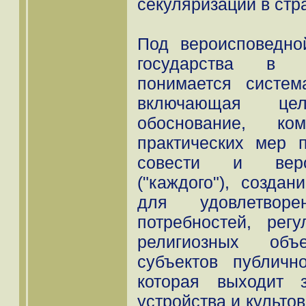
секуляризации в стр
Под вероисповедно
государства в 
понимается систем
включающая целе
обоснование, ком
практических мер 
совести и веро
("каждого"), созда
для удовлетвор
потребностей, рег
религиозных объ
субъектов публичн
которая выходит 
устройства и культов