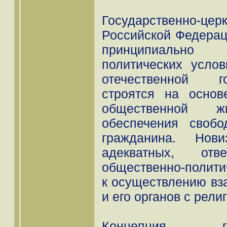
Государственно-ц
Российской Федерац
принципиально 
политических усло
отечественной г
строятся на основ
общественной жи
обеспечения своб
гражданина. Нови
адекватных, отв
общественно-полити
к осуществлению вз
и его органов с рел
Концепция госуд