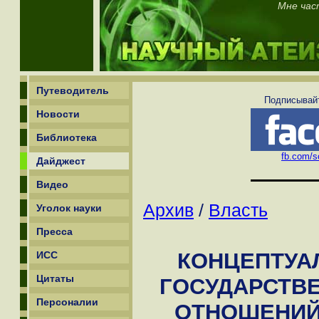
Мне час
Путеводитель
Подписывайт
Новости
Библиотека
fb.com/sc
Дайджест
Видео
Архив
/
Власть
Уголок науки
Пресса
КОНЦЕПТУА
ИСС
Цитаты
ГОСУДАРСТВ
Персоналии
ОТНОШЕНИЙ