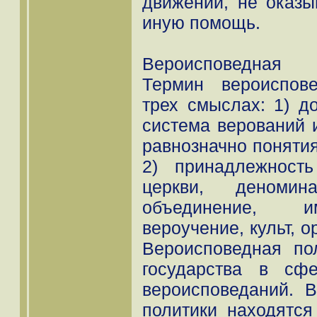
движений, не оказ
иную помощь.
Вероисповедная п
Термин вероиспов
трех смыслах: 1) д
система верований и
равнозначно понятия
2) принадлежность
церкви, деномин
объединение, и
вероучение, культ, о
Вероисповедная по
государства в сф
вероисповеданий. 
политики находятся