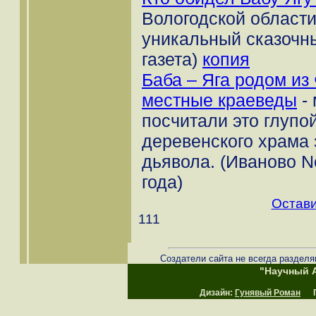
Вологодской област
уникальный сказочн
газета)
копия
Баба – Яга родом из
местные краеведы
- 
посчитали это глупо
деревенского храма 
дьявола. (Иваново N
года)
Остави
111
Создатели сайта не всегда разделя
"Научный А
Дизайн:
Гунявый Роман
Пр