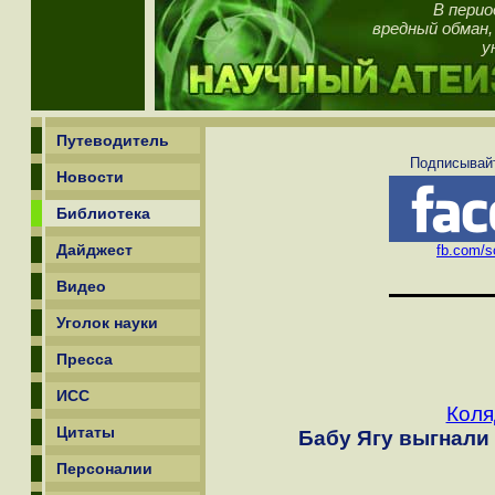
В перио
вредный обман
у
Путеводитель
Подписывайт
Новости
Библиотека
Дайджест
fb.com/sc
Видео
Уголок науки
Пресса
ИСС
Коля
Цитаты
Бабу Ягу выгнали 
Персоналии