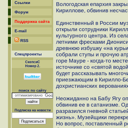
Ссылки
Вологодская епархия закры
Кириллове, обвинив несчас
Форум
Поддержка сайта
Единственный в России муз
открыли сотрудники Кирилл
E-mail
культурного центра. Из сел
RSS
летними фресками Диониси
древнюю избушку «на курьи
собрали ступы и прочую ат
Спецпроекты
горе Мауре - когда-то мест
СкепсиС
Номер 2.
источнике со «святой водо
будет рассказывать многоч
приезжающим в Кирилло-Бе
дохристианских верования
поиск по сайту
Неожиданно на Бабу Ягу о
обвинив ее в сатанизме. О
разразился гневной статье
Подписка на новости
жизнь». Музейщики перекре
Но вопрос, поставленный р