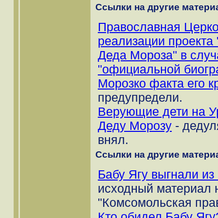
Ссылки на другие материа
Православная Церко
реализации проекта 
Деда Мороза" в случ
"официальной биогр
Морозко факта его к
предупредели.
Верующие дети на У
Деду Морозу
- дедул
внял.
Ссылки на другие материа
Бабу Ягу выгнали из
исходный материал н
"Комсомольская пра
Кто обидел Бабу Ягу