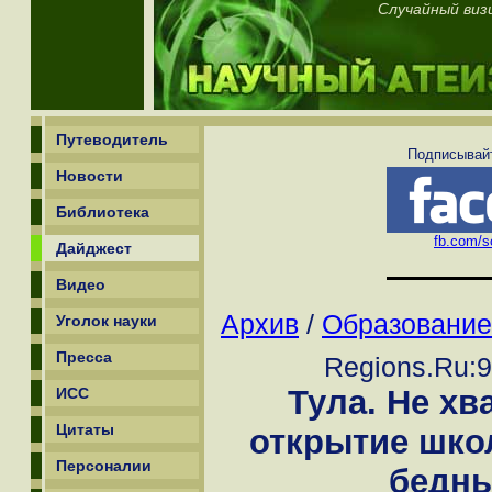
Случайный виз
Путеводитель
Подписывайт
Новости
Библиотека
fb.com/sc
Дайджест
Видео
Архив
/
Образование
Уголок науки
Пресса
Regions.Ru:9
Тула. Не хв
ИСС
Цитаты
открытие шко
Персоналии
бедны