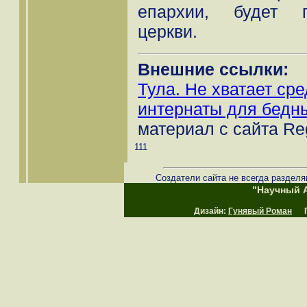
епархии, будет п
церкви.
Внешние ссылки:
Тула. Не хватает ср
интернаты для бедны
материал с сайта Re
111
Создатели сайта не всегда разделя
"Научный А
Дизайн:
Гунявый Роман
Пр