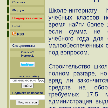
Ссылки
Школе-интернату
Форум
учебных классов 
Поддержка сайта
время найти более 
E-mail
если сумма не б
RSS
учебного года для
малообеспеченных с
Спецпроекты
под вопросом.
СкепсиС
Номер 2.
Строительство школ
полном разгаре, но
поиск по сайту
вряд ли закончитс
средств на обор
требуемых 17,5 м
Подписка на новости
администрация выд