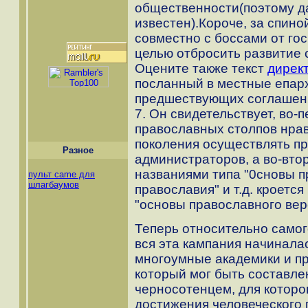
общественности(поэтому д
известен).Короче, за спино
совместно с боссами от гос
целью отбросить развитие 
Оцените также текст
директ
посланный в местные епар
предшествующих соглашени
7. Он свидетельствует, во
православных столпов нрав
поколения осуществлять пр
Разное
администраторов, а во-втор
названиями типа "0сновы п
пульт came для
шлагбаумов
православия" и т.д. кроется
"основы православного вер
Теперь относительно самог
вся эта кампания начинала
многоумные академики и пр
который мог быть составле
черносотенцем, для которо
достижения человеческого 