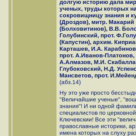
долгую историю дала ми
ученых, труды которых н
сокровищницу знания и ку
(Дроздов), митр. Макарий 
(Болховитинов), В.В. Боло
Голубинский, прот. Ф.Гол
(Капустин), архим. Киприа
Карташев, И.А. Карабинов,
прот. А.Иванов-Платонов, 
А.Алмазов, М.И. Скабалла
Глубоковский, Н.Д. Успенс
Мансветов, прот. И.Мейен
(абз.14)
Ну это уже просто бесстыд
"Величайшие ученые", "во
знания"! И ни одной фамили
специалистов по церковной
Ключевскии! Все эти "вели
православные историки, ар
имена которых на слуху ра