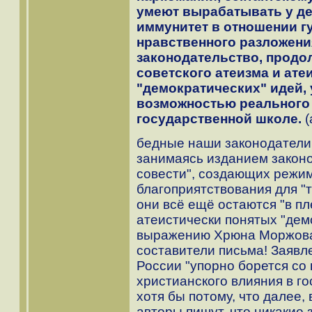
умеют вырабатывать у д
иммунитет в отношении г
нравственного разложени
законодательство, продо
советского атеизма и ате
"демократических" идей, 
возможностью реального 
государственной школе.
(
бедные наши законодатели!
занимаясь изданием законо
совести", создающих режи
благоприятствования для "
они всё ещё остаются "в пл
атеистически понятых "демо
выражению Хрюна Моржова,
составители письма! Заявл
России "упорно борется со
христианского влияния в г
хотя бы потому, что далее, 
авторы пишут, что никакие 