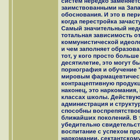
систем нередко заменяет
заимствованными на Запа
обоснования. И это в пер
когда перестройка зачаст
Самый значительный недо
тотальная зависимость 
коммунистической идеолог
и чем заполняет образов
тот, у кого просто больше
десятилетие, это могут б
порнография и обучение "
мировым фармацевтичес
контрацептивную продук
наконец, это наркомания,
классах школы. Действую
администрация и структу
способны воспрепятствов
ближайших поколений. В 
убедительно свидетельств
воспитание с успехом про
наркомании, сектантском