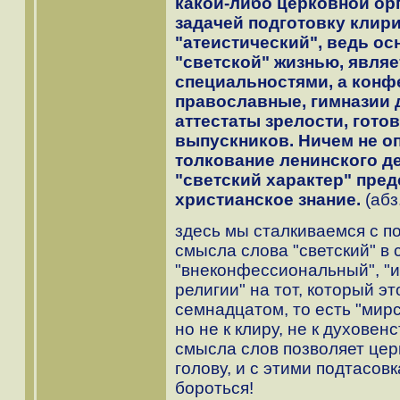
какой-либо церковной орг
задачей подготовку клири
"атеистический", ведь ос
"светской" жизнью, явля
специальностями, а конф
православные, гимназии 
аттестаты зрелости, гото
выпускников. Ничем не 
толкование ленинского де
"светский характер" предс
христианское знание.
(абз
здесь мы сталкиваемся с 
смысла слова "светский" в
"внеконфессиональный", 
религии" на тот, который э
семнадцатом, то есть "мирс
но не к клиру, не к духове
смысла слов позволяет церк
голову, и с этими подтасов
бороться!