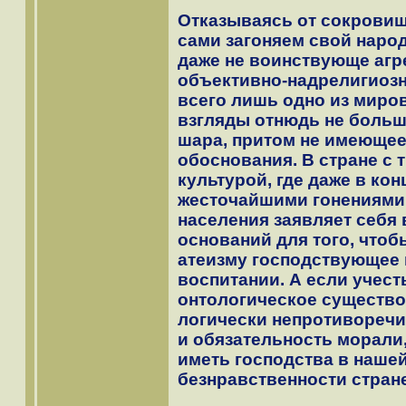
Отказываясь от сокровищ
сами загоняем свой народ
даже не воинствующе агре
объективно-надрелигиозн
всего лишь одно из мир
взгляды отнюдь не больш
шара, притом не имеющее
обоснования. В стране с
культурой, где даже в ко
жесточайшими гонениями
населения заявляет себя
оснований для того, что
атеизму господствующее 
воспитании. А если учесть
онтологическое существов
логически непротивореч
и обязательность морали,
иметь господства в наше
безнравственности стран