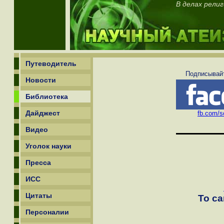
В делах рели
Путеводитель
Подписывайт
Новости
Библиотека
Дайджест
fb.com/sc
Видео
Уголок науки
Пресса
ИСС
Цитаты
То с
Персоналии