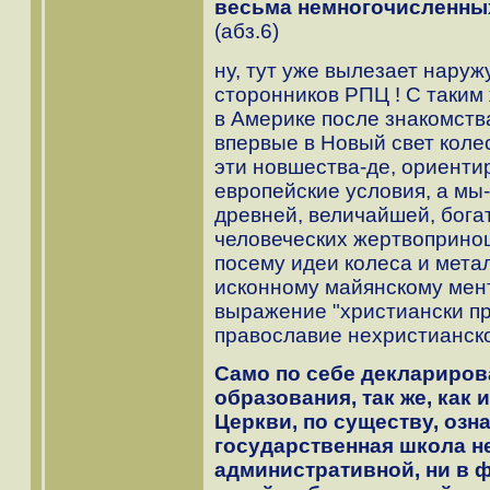
весьма немногочисленны
(абз.6)
ну, тут уже вылезает нару
сторонников РПЦ ! С таким
в Америке после знакомств
впервые в Новый свет колес
эти новшества-де, ориент
европейские условия, а мы
древней, величайшей, бога
человеческих жертвоприно
посему идеи колеса и мета
исконному майянскому мента
выражение "христиански пра
православие нехристианско
Само по себе деклариров
образования, так же, как
Церкви, по существу, озна
государственная школа не
административной, ни в 