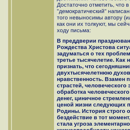
Достаточно отметить, что в 
"демократический" написаны
того невыносимы автору (ил
как они их толкуют, мы се
ходу письма:
В преддверии празднован
Рождества Христова ситу
задуматься о тех проблем
третье тысячелетие. Как 
признать, что сегодняшн
двухтысячелетнюю духовн
нравственность. Взамен 
страстей, человеческого 
обработка человеческого
денег, циничное стремле
ценой жизни следующих п
Родины. История строго о
бездействие в тот момент
стала угроза элементарн