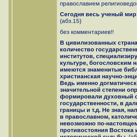
православием религиоведо
Сегодня весь ученый мир 
(абз.15)
без комментариев!!
В цивилизованных стран
количество государстве
институтов, специализир
культуре, богословским н
имеются знаменитые библ
христианская научно-энц
Ведь именно догматическ
значительной степени оп
формировали духовный о
государственности, в дал
границы и т.д. Не зная, н
в православном, католиче
невозможно по-настоящем
противостояния Востока и
исторической судьбы.
(аб