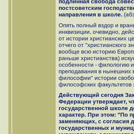
подлинная свобода совест
постсоветским господств
направления в школе.
(абз
Опять полный вздор и вран
инквизиции, очевидно, дей
от истории христианских ц
отчего от "христианского з
вообще всю историю Европ
раньше христианства) искус
особенности - филологию и
преподавания в нынешних 
философии" истории свобо
философских факультетов 
Действующий сегодня За
Федерации утверждает, ч
государственной школе д
характер. При этом: "По 
заменяющих, с согласия 
государственных и муни