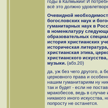
годы в Калмыкии! И потребн
всё это должно удовлетвор
Очевидной необходимость
богословских наук и бого
гуманитарных наук в Рос
в номенклатуру следующ
образовательных специал
история христианских уче
историческая литература,
христианская этика, церк
христианского искусства,
музыки.
(абз.20)
да, уж без чего другого, а 
церковного права и особен
нашим гуманитариям ну ник
так и будет - если не пост
мракобесов, ведь в случае 
никакого иного искусства, 
попросту не останется.