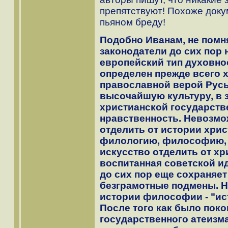
препятствуют! Похоже докум
пьяном бреду!
Подобно Иванам, не помн
законодатели до сих пор н
европейский тип духовно
определен прежде всего 
православной верой Русь
высочайшую культуру, в з
христианской государств
нравственность. Невозм
отделить от истории хри
филологию, философию, 
искусство отделить от хр
воспитанная советской и
до сих пор еще сохраняе
безграмотные подмены. Н
истории философии - "ис
После того как было поко
государственного атеизм