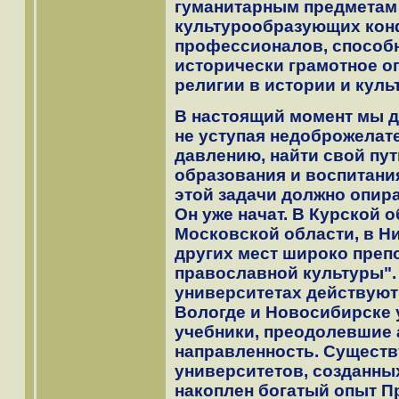
гуманитарным предметам
культурообразующих кон
профессионалов, способн
исторически грамотное о
религии в истории и куль
В настоящий момент мы д
не уступая недоброжелат
давлению, найти свой пу
образования и воспитани
этой задачи должно опир
Он уже начат. В Курской о
Московской области, в Н
других мест широко преп
православной культуры". 
университетах действуют
Вологде и Новосибирске
учебники, преодолевшие
направленность. Существ
университетов, созданных
накоплен богатый опыт П