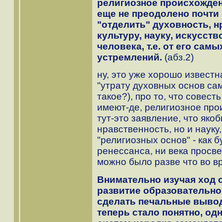
религиозное происхожден
еще не преодолено почти
"отделить" духовность, н
культуру, науку, искусст
человека, т.е. от его сам
устремлений.
(абз.2)
ну, это уже хорошо известн
"утрату духовных основ сам
такое?), про то, что совес
имеют-де, религиозное про
тут-это заявление, что яко
нравственность, но и науку,
"религиозных основ" - как 
ренессанса, ни века просве
можно было разве что во в
Внимательно изучая ход
развитие образовательно
сделать печальные вывод
теперь стало понятно, од