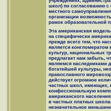
учреждениях, администрац
школ) по согласованию с
местного самоуправления
организации возможность
рамок образовательной про
Эта американская модель
на специфически америк
прежде всего тем, что на
является конгломератом 
культур, национальных т
предлагает нам забыть, ч
являемся наследниками д
богатейшей культуры, не
православного мировоззр
действует огромное коли
частных школ, имеющих, 
конфессиональную компо
американского населения
в частных платных школа
незначительное меньшинс