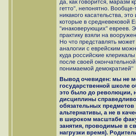
да, как говорится, маразм к
гетто", непонятно. Вообще-
никакого касательства, эт
которые в средневековой Е
"инаковерующих" евреев. Э
практику взяли на вооруже
Но что представлять может 
аналогии с еврейским можно
куда российские клерикалы
после своей окончательной
понимаемой демократией''
Вывод очевиден: мы не м
государственной школе о
это было до революции, 
дисциплины справедливо
обязательных предметов
альтернативы, а не в кач
в широком масштабе факу
занятия, проводимые в с
нагрузки время). Родите