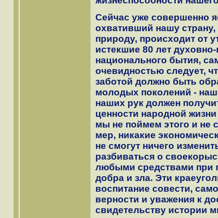
жизнеспособности нашего
Сейчас уже совершенно яс
охвативший нашу страну,
природу, происходит от 
истекшие 80 лет духовно
национального бытия, са
очевидностью следует, ч
заботой должно быть обр
молодых поколений - наши
наших рук должен получи
ценности народной жизни 
мы не поймем этого и не
мер, никакие экономичес
не смогут ничего изменит
разбиваться о своекорыс
любыми средствами при 
добра и зла. Эти краеугол
воспитание совести, сам
верности и уважения к до
свидетельству истории 