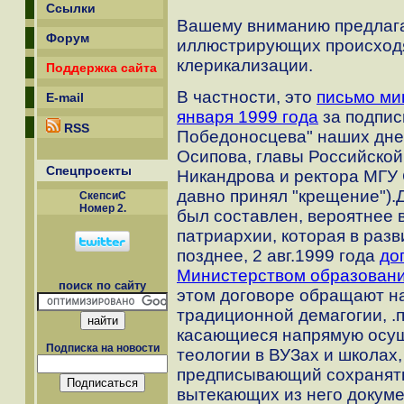
Ссылки
Вашему вниманию предлага
Форум
иллюстрирующих происходя
клерикализации.
Поддержка сайта
В частности, это
письмо ми
E-mail
января 1999 года
за подпис
RSS
Победоносцева" наших дне
Осипова, главы Российско
Спецпроекты
Никандрова и ректора МГУ 
давно принял "крещение")
СкепсиС
Номер 2.
был составлен, вероятнее 
патриархии, которая в раз
позднее, 2 авг.1999 года
до
Министерством образован
поиск по сайту
этом договоре обращают н
традиционной демагогии, .пун
касающиеся напрямую осу
Подписка на новости
теологии в ВУЗах и школах
предписывающий сохранять 
вытекающих из него докуме