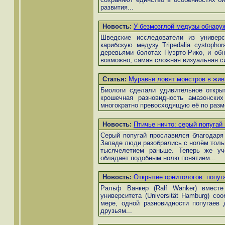
развития...
Новость:
У безмозглой медузы обнару
Шведские исследователи из универс
карибскую медузу Tripedalia cystoph
деревьями болотах Пуэрто-Рико, и обн
возможно, самая сложная визуальная си
Статья:
Муравьи ловят монстров в жив
Биологи сделали удивительное откры
крошечная разновидность амазонских
многократно превосходящую её по разм
Новость:
Птичье ничто: серый попугай
Серый попугай прославился благодаря т
Западе люди разобрались с нолём тольк
тысячелетием раньше. Теперь же учё
обладает подобным нолю понятием...
Новость:
Открытие орнитологов: попуг
Ральф Ванкер (Ralf Wanker) вместе
университета (Universität Hamburg) со
мере, одной разновидности попугаев
друзьям...