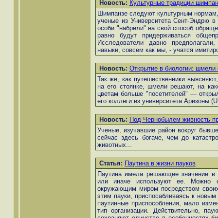
Новость:
Культурные традиции шимпан
Шимпанзе следуют культурным нормам,
ученые из Университета Сент-Эндрю в
особи "набрели" на свой способ обраще
равно будут придерживаться общепр
Исследователи давно предполагали,
навыки, совсем как мы, - учатся имитир
Новость:
Открытие в биологии: шмели 
Так же, как путешественники выясняют
на его стоянке, шмели решают, на как
цветам больше "посетителей" — открыл
его коллеги из университета Аризоны (Univ
Новость:
Под Чернобылем живность пр
Ученые, изучавшие район вокруг бывшей
сейчас здесь богаче, чем до катастр
животных...
Статья:
Паутина в жизни пауков
Паутина имела решающее значение в э
или иначе используют ее. Можно с
окружающим миром посредством своих 
этим пауки, приспосабливаясь к новым
паутинные приспособления, мало измен
тип организации. Действительно, пау
сохраняют единство в особенностях би