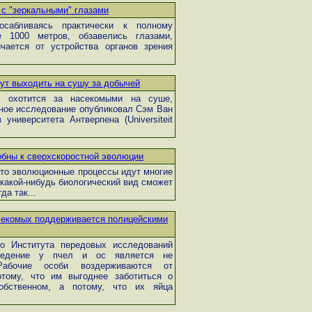
 с "зеркальными" глазами
осабливаясь практически к полному
 1000 метров, обзавелись глазами,
чается от устройства органов зрения
ут выходить на сушу за добычей
 охотится за насекомыми на суше,
ное исследование опубликовал Сэм Ван
университета Антверпена (Universiteit
бны к сверхскоростной эволюции
что эволюционные процессы идут многие
какой-нибудь биологический вид сможет
да так...
секомых поддерживается полицейскими
го Института передовых исследований
оведение у пчел и ос является не
абочие особи воздерживаются от
тому, что им выгоднее заботиться о
бственном, а потому, что их яйца