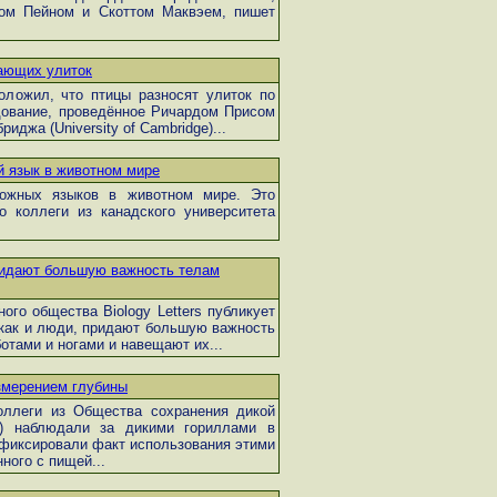
ом Пейном и Скоттом Маквэем, пишет
тающих улиток
оложил, что птицы разносят улиток по
дование, проведённое Ричардом Присом
риджа (University of Cambridge)...
 язык в животном мире
ожных языков в животном мире. Это
 коллеги из канадского университета
придают большую важность телам
ого общества Biology Letters публикует
 как и люди, придают большую важность
отами и ногами и навещают их...
змерением глубины
оллеги из Общества сохранения дикой
ety) наблюдали за дикими гориллами в
афиксировали факт использования этими
ного с пищей...