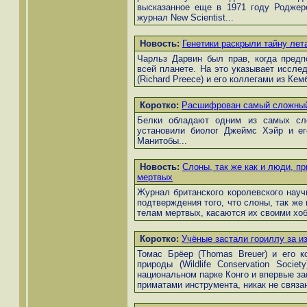
высказанное еще в 1971 году Роджер
журнал New Scientist...
Новость:
Генетики раскрыли тайну ле
Чарльз Дарвин был прав, когда предп
всей планете. На это указывает иссле
(Richard Preece) и его коллегами из Кемб
Коротко:
Расшифрован самый сложный
Белки обладают одним из самых сл
установили биолог Джеймс Хэйр и его
Манитобы...
Новость:
Слоны, так же как и люди, 
мертвых
Журнал британского королевского научн
подтверждения того, что слоны, так же
телам мертвых, касаются их своими хоб
Коротко:
Учёные застали гориллу за и
Томас Брёер (Thomas Breuer) и его к
природы (Wildlife Conservation Soci
национальном парке Конго и впервые з
приматами инструмента, никак не связан