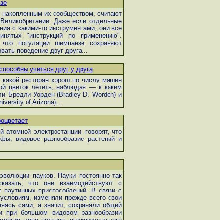
зе
 накопленным их сообществом, считают
 Великобритании. Даже если отдельные
ния с какими-то инструментами, они все
инятых "инструкций по применению".
 что популяции шимпанзе сохраняют
овать поведение друг друга...
способны учиться друг у друга
, какой ресторан хорош по числу машин
ой цветок лететь, наблюдая — к каким
и Бредли Уорден (Bradley D. Worden) и
ersity of Arizona)...
оцветает
 атомной электростанции, говорят, что
офы, видовое разнообразие растений и
волюции пауков. Пауки постоянно так
казать, что они взаимодействуют с
паутинных приспособлений. В связи с
 условиям, изменяли прежде всего свои
яясь сами, а значит, сохраняли общий
ки при большом видовом разнообразии
ологии, типе питания, индивидуального