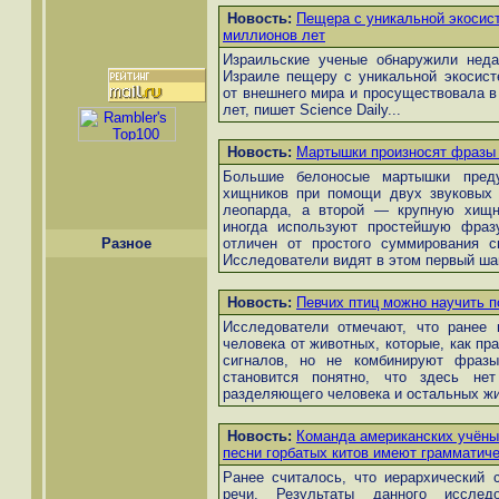
Новость:
Пещера с уникальной экосис
миллионов лет
Израильские ученые обнаружили неда
Израиле пещеру с уникальной экосист
от внешнего мира и просуществовала в
лет, пишет Science Daily...
Новость:
Мартышки произносят фразы 
Большие белоносые мартышки преду
хищников при помощи двух звуковых с
леопарда, а второй — крупную хищн
иногда используют простейшую фраз
Разное
отличен от простого суммирования 
Исследователи видят в этом первый шаг 
Новость:
Певчих птиц можно научить 
Исследователи отмечают, что ранее 
человека от животных, которые, как пр
сигналов, но не комбинируют фразы
становится понятно, что здесь нет
разделяющего человека и остальных жи
Новость:
Команда американских учёны
песни горбатых китов имеют грамматич
Ранее считалось, что иерархический 
речи. Результаты данного исследо