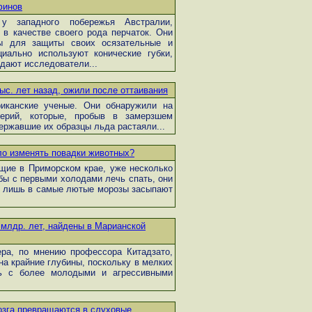
финов
у западного побережья Австралии,
 в качестве своего рода перчаток. Они
ы для защиты своих осязательные и
иально используют конические губки,
ждают исследователи...
ыс. лет назад, ожили после оттаивания
иканские ученые. Они обнаружили на
ерий, которые, пробыв в замерзшем
державшие их образцы льда растаяли...
ло изменять повадки животных?
щие в Приморском крае, уже несколько
бы с первыми холодами лечь спать, они
и лишь в самые лютые морозы засыпают
 млдр. лет, найдены в Марианской
ра, по мнению профессора Китадзато,
а крайние глубины, поскольку в мелких
ть с более молодыми и агрессивными
озга превращаются в слуховые