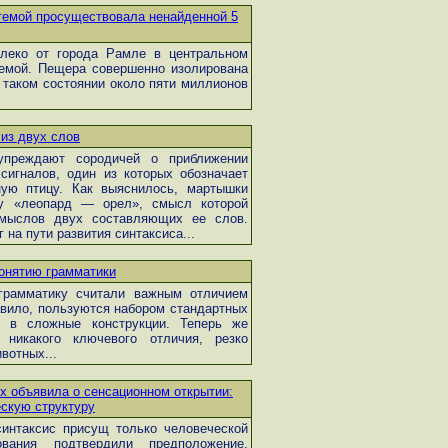
темой просуществовала ненайденной 5
леко от города Рамле в центральном
емой. Пещера совершенно изолирована
 таком состоянии около пяти миллионов
из двух слов
преждают сородичей о приближении
игналов, один из которых обозначает
ую птицу. Как выяснилось, мартышки
у «леопард — орел», смысл которой
смыслов двух составляющих ее слов.
на пути развития синтаксиса...
понятию грамматики
грамматику считали важным отличием
авило, пользуются набором стандартных
 в сложные конструкции. Теперь же
 никакого ключевого отличия, резко
вотных...
х объявила о сенсационном открытии:
ескую структуру
синтаксис присущ только человеческой
вания подтвердили предположение,