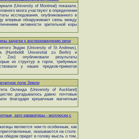
аля (University of Montreal) показали,
ловного мозга участвуют в определении
ьтаты исследования, опубликованного в
logy впервые обнаруживают связь между
ичением активности зрительной коры
ены задатки к воспроизведению речи
того Эндрю (University of St Andrews),
 (Humboldt Universitat zu Berlin) и
re Zoo) опубликовали результаты
торые из структур в горле, требуемых
твовали у наших предков-приматов
агнитное поле Земли
та Окленда (University of Auckland)
щество догадывалось давно: почтовые
мли благодаря крошечным магнитным
отные, зато каракатицы - моллюски с
катицы являются чем-то особенным, как
 приготовленные, оказываются на столе.
за обедом придет в голову мысль о том,