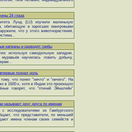
жены 24 глаза
итета Лунд (LU) изучили маленькую
ora, обитающую в заросших мангровыми
аружили, что у этого животнорастения,
стема...
ые капканы и разводят грибы
тие: используя самодельную западню,
 муравьёв научилась ловить добычу,
ерам...
 впервые познал ноль
ому, что понял "ничто" и "ничего". На
о в 1600-х, хотя в Индии это произошло
ные говорят, что "птичий Эйнштейн"
аи называют друг друга по именам
 с исследователями из Гамбургского
общает, что представители, по меньшей
 дают имена членам своих семейств и