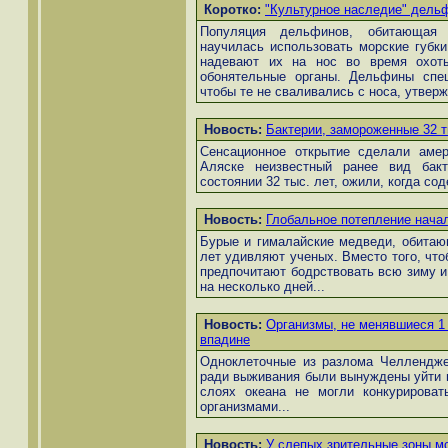
Коротко:
"Культурное наследие" дель
Популяция дельфинов, обитающая 
научилась использовать морские губки
надевают их на нос во время охот
обонятельные органы. Дельфины спец
чтобы те не сваливались с носа, утвер
Новость:
Бактерии, замороженные 32 т
Сенсационное открытие сделали амер
Аляске неизвестный ранее вид бакт
состоянии 32 тыс. лет, ожили, когда со
Новость:
Глобальное потепление нача
Бурые и гималайские медведи, обитаю
лет удивляют ученых. Вместо того, что
предпочитают бодрствовать всю зиму 
на несколько дней...
Новость:
Организмы, не менявшиеся 1
впадине
Одноклеточные из разлома Челлендже
ради выживания были вынуждены уйти н
слоях океана не могли конкурирова
организмами...
Новость:
У слепых зрительные зоны м