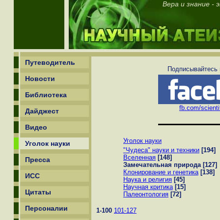
Вера и знание - 
Путеводитель
Подписывайтесь н
Новости
Библиотека
fb.com/scienti
Дайджест
Видео
Уголок науки
Уголок науки
"Чудеса" науки и техники
[194]
Вселенная
[148]
Пресса
Замечательная природа
[127]
Клонирование и генетика
[138]
ИСС
Наука и религия
[45]
Научная критика
[15]
Цитаты
Палеонтология
[72]
Персоналии
1-100
101-127