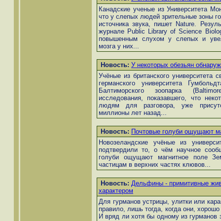
Канадские ученые из Университета Монре
что у слепых людей зрительные зоны го
источника звука, пишет Nature. Резул
журнале Public Library of Science Bio
повышенным слухом у слепых и увел
мозга у них...
Новость:
У некоторых обезьян обнаруж
Учёные из британского университета свя
германского университета Гумбольдта
Балтиморского зоопарка (Baltimo
исследования, показавшего, что неко
людям для разговора, уже присутс
миллионы лет назад...
Новость:
Почтовые голуби ощущают м
Новозеландские учёные из университе
подтвердили то, о чём научное сооб
голуби ощущают магнитное поле Зе
частицам в верхних частях клювов...
Новость:
Дельфины - примитивные жив
характером
Для гурманов устрицы, улитки или кара
правило, лишь тогда, когда они, хорошо
И вряд ли хотя бы одному из гурманов 