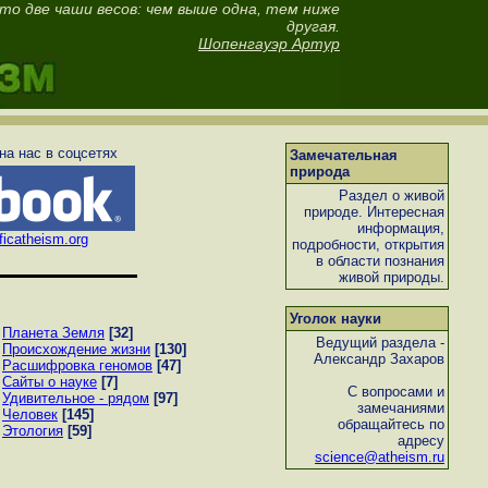
это две чаши весов: чем выше одна, тем ниже
другая.
Шопенгауэр Артур
а нас в соцсетях
Замечательная
природа
Раздел о живой
природе. Интересная
информация,
ficatheism.org
подробности, открытия
в области познания
живой природы.
Уголок науки
Планета Земля
[32]
Ведущий раздела -
Происхождение жизни
[130]
Александр Захаров
Расшифровка геномов
[47]
Сайты о науке
[7]
С вопросами и
Удивительное - рядом
[97]
замечаниями
Человек
[145]
обращайтесь по
Этология
[59]
адресу
science@atheism.ru