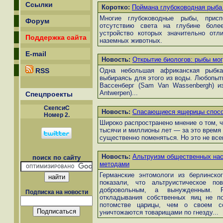
Ссылки
Коротко:
Поймана глубоководная рыба
Многие глубоководные рыбы, присп
Форум
отсутствию света на глубине более
устройство которых значительно отли
Поддержка сайта
наземных животных.
E-mail
Новость:
Открытие биологов: рыбы мог
RSS
Одна небольшая африканская рыбка
выбираясь для этого из воды. Любопыт
Вассенберг (Sam Van Wassenbergh) из 
Antwerpen)...
Спецпроекты
СкепсиС
Новость:
Спасающиеся ящерицы спосо
Номер 2.
Широко распространено мнение о том, 
тысячи и миллионы лет — за это время 
существенно поменяться. Но это не всег
Новость:
Альтруизм общественных на
поиск по сайту
методами
Германские энтомологи из берлинско
показали, что альтруистическое п
добровольным, а вынужденным. Р
Подписка на новости
откладывания собственных яиц не по
потомстве царицы, чем о своем со
уничтожаются товарищами по гнезду...