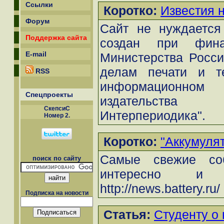
Ссылки
Коротко:
Известия 
Форум
Сайт не нуждается
Поддержка сайта
создан при фина
E-mail
Министерства Росси
делам печати и т
RSS
информационн
Спецпроекты
издательства
СкепсиС
Интерпериодика".
Номер 2.
Коротко:
"Аккумуля
Самые свежие со
поиск по сайту
интересно и 
http://news.battery.ru/
Подписка на новости
Статья:
Студенту о