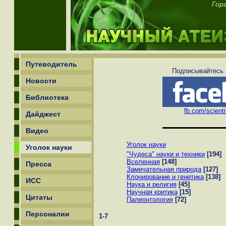
Гор
Путеводитель
Подписывайтесь н
Новости
Библиотека
fb.com/scienti
Дайджест
Видео
Уголок науки
Уголок науки
"Чудеса" науки и техники
[194]
Вселенная
[148]
Пресса
Замечательная природа
[127]
Клонирование и генетика
[138]
ИСС
Наука и религия
[45]
Научная критика
[15]
Цитаты
Палеонтология
[72]
Персоналии
1-7