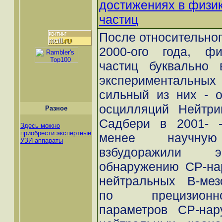
достижениях в физи
частиц
После относительног
2000-ого года, фи
частиц буквально 
экспериментальных 
сильный из них - о
осцилляций Нейтри
Разное
Садбери в 2001- -
Здесь можно
приобрести экспертные
менее научную 
УЗИ аппараты
взбудоражили э
обнаружению СР-на
нейтральных B-мез
по прецизионн
параметров СР-нар