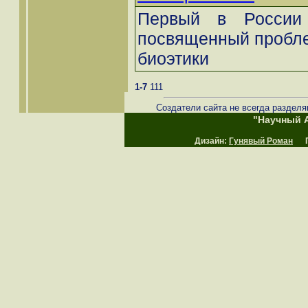
Первый в России 
посвященный пробле
биоэтики
1-7
111
Создатели сайта не всегда разделя
"Научный А
Дизайн:
Гунявый Роман
Пр