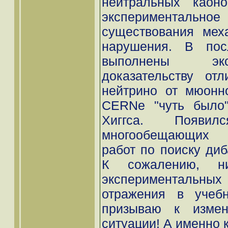
нейтральных каоно
экспериментально
существования мех
нарушения. В пос
выполнены эк
доказательству отл
нейтрино от мюонно
CERNe "чуть было"
Хиггса. Появи
многообещающих э
работ по поиску диб
К сожалению, н
экспериментальных
отражения в учебн
призываю к измен
ситуации! А именно к