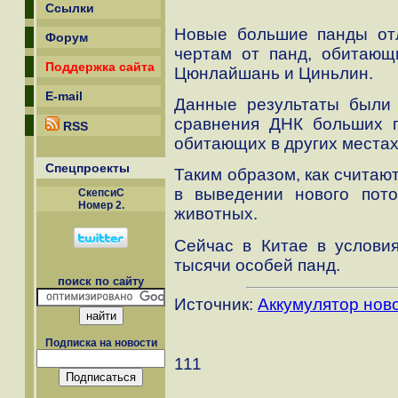
Ссылки
Новые большие панды отл
Форум
чертам от панд, обитающ
Поддержка сайта
Цюнлайшань и Циньлин.
E-mail
Данные результаты были 
сравнения ДНК больших п
RSS
обитающих в других местах
Спецпроекты
Таким образом, как считаю
в выведении нового пот
СкепсиС
Номер 2.
животных.
Сейчас в Китае в услови
тысячи особей панд.
поиск по сайту
Источник:
Аккумулятор нов
Подписка на новости
111