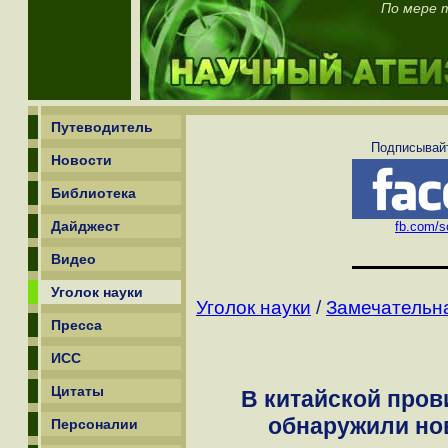
По мере т
Путеводитель
Подписывайт
Новости
Библиотека
Дайджест
fb.com/sc
Видео
Уголок науки
Уголок науки
/
Замечательн
Пресса
ИСС
Цитаты
В китайской про
обнаружили но
Персоналии