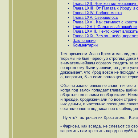
Глава LXII. Чем кончил мошенник
Глава LXIII. От Пилата к Ироду и 
Глава LXIV. Лобное место
Глава LXV. Свершилось
Глава LXVI. Как снимают с креста
Глава LXVII. Фальшивый покойник
Глава LXVIII. Некто хочет вложить
Глава LXIX. Земля - небо, переле
Заключение
Комментарии
Тем временем Иоанн Креститель сидел с
тюрьмы не был чересчур строгим: даже 
внимательнейшим образом следить за вс
по-прежнему были ученики, он даже ухит
доказывает, что Ирод вовсе не походил 
а, напротив, был само воплощение терп
Обычно заключенные не знают ничего о т
когда под замок попадает главарь шайк
общаться со своими сообщниками. Несмо
и прежде, бродяжничали по всей стране,
них деньги, и частенько посещали своего
составленное и подписанное с соблюде
- Ну что?- встречал их Креститель.- Как
- Фарисеи, как всегда, не слезают со св
запретить нам крестить народ по суббот