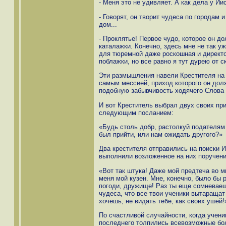
- Меня это не удивляет. А как дела у Ии
- Говорят, он творит чудеса по городам
дом...
- Проклятье! Первое чудо, которое он д
каталажки. Конечно, здесь мне не так у
для тюремной даже роскошная и директо
поблажки, но все равно я тут дурею от 
Эти размышления навели Крестителя на 
самым мессией, приход которого он долж
подобную забывчивость ходячего Слова 
И вот Креститель выбрал двух своих при
следующим посланием:
«Будь столь добр, растолкуй подателям 
был прийти, или нам ожидать другого?»
Два крестителя отправились на поиски И
выполнили возложенное на них поручени
«Вот так штука! Даже мой предтеча во м
меня мой кузен. Мне, конечно, было бы 
погоди, дружище! Раз ты еще сомневаеш
чудеса, что все твои ученики вытаращат 
хочешь, не видать тебе, как своих ушей!
По счастливой случайности, когда учени
последнего толпились всевозможные бол