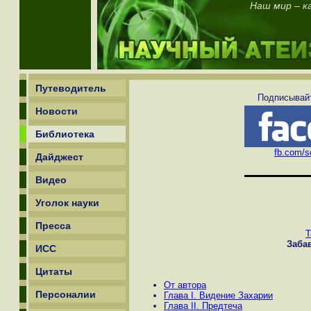
Наш мир – ка
Путеводитель
Подписывайт
Новости
Библиотека
fb.com/sc
Дайджест
Видео
Уголок науки
Пресса
Т
Заба
ИСС
Цитаты
От автора
Персоналии
Глава I. Видение Захарии
Глава II. Предтеча