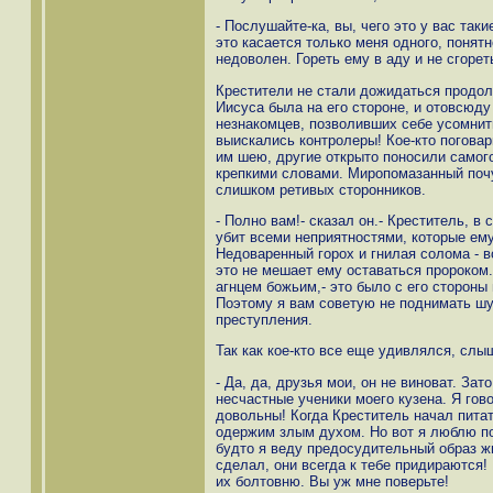
- Послушайте-ка, вы, чего это у вас та
это касается только меня одного, понятн
недоволен. Гореть ему в аду и не сгорет
Крестители не стали дожидаться продол
Иисуса была на его стороне, и отовсюду
незнакомцев, позволивших себе усомнит
выискались контролеры! Кое-кто поговар
им шею, другие открыто поносили самог
крепкими словами. Миропомазанный почу
слишком ретивых сторонников.
- Полно вам!- сказал он.- Креститель, в
убит всеми неприятностями, которые ему
Недоваренный горох и гнилая солома - в
это не мешает ему оставаться пророком
агнцем божьим,- это было с его стороны
Поэтому я вам советую не поднимать шум
преступления.
Так как кое-кто все еще удивлялся, слы
- Да, да, друзья мои, он не виноват. За
несчастные ученики моего кузена. Я гов
довольны! Когда Креститель начал питат
одержим злым духом. Но вот я люблю поес
будто я веду предосудительный образ ж
сделал, они всегда к тебе придираются!
их болтовню. Вы уж мне поверьте!