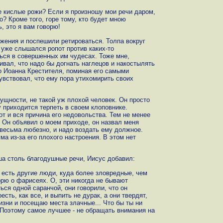
кие кислые рожи? Если я произношу мои речи даром,
о? Кроме того, горе тому, кто будет мною
ь, это я вам говорю!
жения и поспешили ретироваться. Толпа вокруг
 уже слышался ропот против каких-то
ься в совершенных им чудесах. Тоже мне,
ивал, что надо бы догнать наглецов и накостылять
о Иоанна Крестителя, поминая его самыми
вствовал, что ему пора утихомирить своих
 сущности, не такой уж плохой человек. Он просто
 приходится терпеть в своем клоповнике.
от и вся причина его недовольства. Тем не менее
. Он объявил о моем приходе, он назвал меня
 весьма любезно, и надо воздать ему должное.
а из-за его плохого настроения. В этом нет
ша столь благодушные речи, Иисус добавил:
то есть другие люди, куда более зловредные, чем
орю о фарисеях. О, эти никогда не бывают
ься одной саранчой, они говорили, что он
ть, как все, и выпить не дурак, а они твердят,
изни и посещаю места злачные... Что бы ты ни
 Поэтому самое лучшее - не обращать внимания на