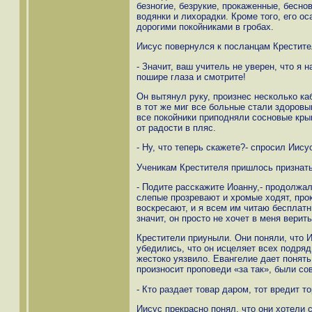
безногие, безрукие, прокаженные, бесно
водянки и лихорадки. Кроме того, его о
дорогими покойниками в гробах.
Иисус повернулся к посланцам Крестите
- Значит, ваш учитель не уверен, что я
пошире глаза и смотрите!
Он вытянул руку, произнес несколько ка
в тот же миг все больные стали здоров
все покойники приподняли сосновые кры
от радости в пляс.
- Ну, что теперь скажете?- спросил Иис
Ученикам Крестителя пришлось признатьс
- Подите расскажите Иоанну,- продолжал
слепые прозревают и хромые ходят, пр
воскресают, и я всем им читаю бесплатн
значит, он просто не хочет в меня верить
Крестители приуныли. Они поняли, что И
убедились, что он исцеляет всех подряд,
жестоко уязвило. Евангелие дает понять,
произносит проповеди «за так», были с
- Кто раздает товар даром, тот вредит то
Иисус прекрасно понял, что они хотели 