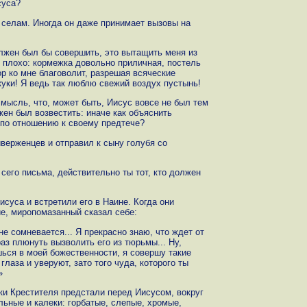
суса?
 и селам. Иногда он даже принимает вызовы на
олжен был бы совершить, это вытащить меня из
ж плохо: кормежка довольно приличная, постель
р ко мне благоволит, разрешая всяческие
скуки! Я ведь так люблю свежий воздух пустынь!
мысль, что, может быть, Иисус вовсе не был тем
ен был возвестить: иначе как объяснить
по отношению к своему предтече?
верженцев и отправил к сыну голубя со
сего письма, действительно ты тот, кто должен
исуса и встретили его в Наине. Когда они
е, миропомазанный сказал себе:
не сомневается... Я прекрасно знаю, что ждет от
раз плюнуть вызволить его из тюрьмы... Ну,
ься в моей божественности, я совершу такие
глаза и уверуют, зато того чуда, которого ты
»
ки Крестителя предстали перед Иисусом, вокруг
ьные и калеки: горбатые, слепые, хромые,