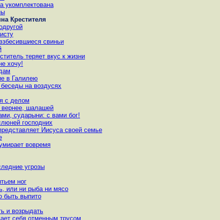
а укомплектована
ны
нна Крестителя
одругой
исту
 взбесившиеся свиньи
й
ститель теряет вкус к жизни
не хочу!
одам
ие в Галилею
и беседы на воздусях
ся с делом
, вернее, шалашей
ами, сударыни: с вами бог!
 слюней господних
 представляет Иисуса своей семье
е
о умирает вовремя
следние угрозы
ытьем ног
ь, или ни рыба ни мясо
но быть выпито
ть и возрыдать
вает себя отменным трусом