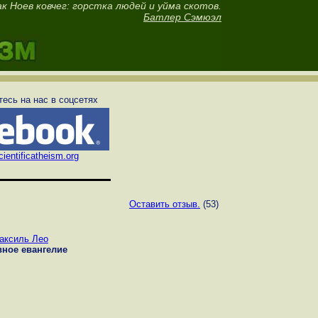
к Ноев ковчег: горстка людей и уйма скотов.
Батлер Сэмюэл
есь на нас в соцсетях
ientificatheism.org
Оставить отзыв.
(53)
аксиль Лео
вное евангелие