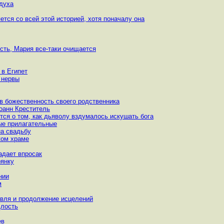
 духа
ется со всей этой историей, хотя поначалу она
ость, Мария все-таки очищается
 в Египет
ь нервы
 в божественность своего родственника
оанн Креститель
ется о том, как дьяволу вздумалось искушать бога
вые прилагательные
на свадьбу
ком храме
адает впросак
рянку
нии
м
овля и продолжение исцелений
длость
ев