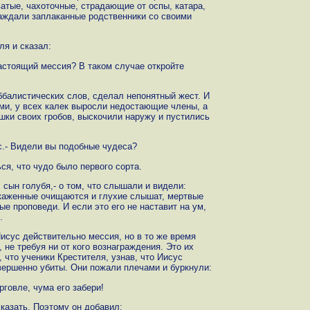
ватые, чахоточные, страдающие от оспы, катара,
саждали заплаканные родственники со своими
ля и сказал:
 настоящий мессия? В таком случае откройте
ббалистических слов, сделал непонятный жест. И
ыми, у всех калек выросли недостающие члены, а
шки своих гробов, выскочили наружу и пустились
ус.- Видели вы подобные чудеса?
я, что чудо было первого сорта.
 сын голубя,- о том, что слышали и видели:
окаженные очищаются и глухие слышат, мертвые
ые проповеди. И если это его не наставит на ум,
.
исус действительно мессия, но в то же время
 не требуя ни от кого вознаграждения. Это их
 что ученики Крестителя, узнав, что Иисус
овершенно убиты. Они пожали плечами и буркнули:
рговле, чума его забери!
сказать. Поэтому он добавил: