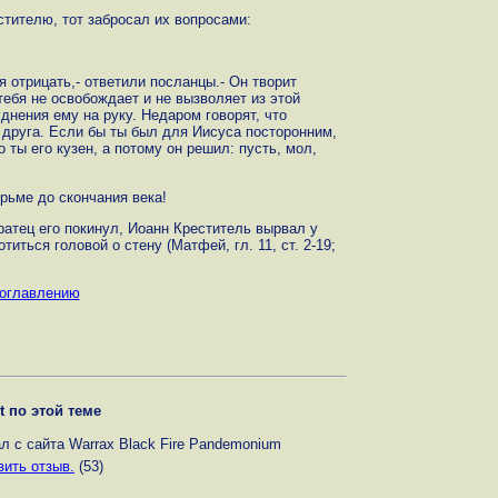
стителю, тот забросал их вопросами:
я отрицать,- ответили посланцы.- Он творит
тебя не освобождает и не вызволяет из этой
уднения ему на руку. Недаром говорят, что
 друга. Если бы ты был для Иисуса посторонним,
 ты его кузен, а потому он решил: пусть, мол,
юрьме до скончания века!
братец его покинул, Иоанн Креститель вырвал у
иться головой о стену (Матфей, гл. 11, ст. 2-19;
 оглавлению
t по этой теме
л с сайта Warrax Black Fire Pandemonium
вить отзыв.
(53)