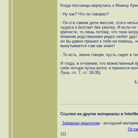
Когда посланцы вернулись к Иоанну Кре
- Ну как? Что он говорил?
- Он и в самом деле мессия, этого нельз
чудеса и болтает без умолку. И если он 
крепости, то лишь потому, что твои затр
ближние родственники редко любят друг
он бы давно пришел к тебе на помощь, но
выпутывается сам как знает!
- То есть, иначе говоря, пусть сидит в т
И тогда, в отчаянии, что божественный 
себя четыре пучка волос и принялся колот
Лука, гл. 7, ст. 18-35).
к
Ссылки на другие материалы в InterNe
Забавное евангелие
- исходный материа
Оста
111