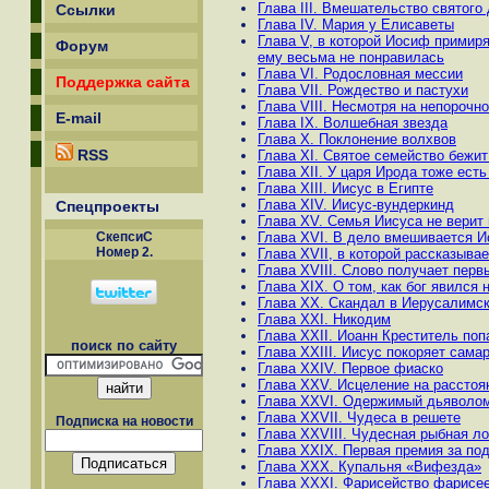
Глава III. Вмешательство святого
Ссылки
Глава IV. Мария у Елисаветы
Глава V, в которой Иосиф примиря
Форум
ему весьма не понравилась
Глава VI. Родословная мессии
Поддержка сайта
Глава VII. Рождество и пастухи
Глава VIII. Несмотря на непорочн
E-mail
Глава IX. Волшебная звезда
Глава X. Поклонение волхвов
RSS
Глава XI. Святое семейство бежит
Глава XII. У царя Ирода тоже ест
Глава XIII. Иисус в Египте
Глава XIV. Иисус-вундеркинд
Спецпроекты
Глава XV. Семья Иисуса не верит
Глава XVI. В дело вмешивается И
СкепсиС
Номер 2.
Глава XVII, в которой рассказыва
Глава XVIII. Слово получает пер
Глава XIX. О том, как бог явился 
Глава XX. Скандал в Иерусалимс
Глава XXI. Никодим
Глава XXII. Иоанн Креститель поп
поиск по сайту
Глава XXIII. Иисус покоряет сама
Глава XXIV. Первое фиаско
Глава XXV. Исцеление на расстоя
Глава XXVI. Одержимый дьяволо
Глава XXVII. Чудеса в решете
Подписка на новости
Глава XXVIII. Чудесная рыбная л
Глава XXIX. Первая премия за по
Глава XXX. Купальня «Вифезда»
Глава XXXI. Фарисейство фарисе