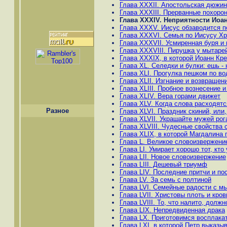
Глава XXXII. Апостольская дюжин
Глава XXXIII. Прерванные похоро
Глава XXXIV. Неприятности Иоа
Глава XXXV. Иисус обзаводится п
Глава XXXVI. Семья по Иисусу Хр
Глава XXXVII. Усмиренная буря и
Глава XXXVIII. Пирушка у мытаре
Глава XXXIX, в которой Иоанн Кре
Глава XL. Селедки и булки: ешь - 
Глава ХLI. Прогулка пешком по в
Глава ХLII. Изгнание и возвращен
Глава XLIII. Пробное вознесение 
Глава ХLIV. Вера горами движет
Глава ХLV. Когда слова расходят
Разное
Глава ХLVI. Праздник скиний, или
Глава ХLVII. Украшайте мужей рог
Глава ХLVIII. Чудесные свойства
Глава ХLIX, в которой Магдалина
Глава L. Великое словоизвержени
Глава LI. Умирает хорошо тот, кт
Глава LII. Новое словоизвержение
Глава LIII. Дешевый триумф
Глава LIV. Последние притчи и по
Глава LV. За семь с полтиной
Глава LVI. Семейные радости с м
Глава LVII. Христовы плоть и кров
Глава LVIII. То, что налито, долж
Глава LIX. Непредвиденная драка
Глава LX. Приготовимся восплака
Глава LXI, в которой Петр выказы