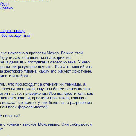
 Иуда
обратно
 перст в рану
т беспосадочный
ебе накрепко в крепости Махер. Режим этой
будучи заключенным, сын Захарии мог
еми делами и поступками своего кузена. У него
рялся их регулярно поучать. Все это лишний раз
на жестокого тирана, каким его рисуют христиане,
имости и доброты.
ом, что происходит за стенами их темницы, а
и злоумышленников, ему тем более не позволяют
тря на это, приверженцы Иоанна Крестителя, как
 нищенствовали, крестили простаков, взимая с
 вожака; как видно, у них было на то разрешение,
нием всех формальностей.
ие новости?
оего конька - законов Моисеевых. Они собираются
ам.