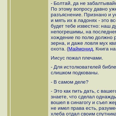
- Болтай, да не забалтывай
По этому вопросу давно уж
разъяснение. Признано и у
и мять их в ладонях - это в
будет тебе известно: наш д
непогрешимы, на последне
хождение по полю должно 
зерна, и даже ловля мух к
охота. (
Маймонид
, Книга н
Иисус пожал плечами.
- Для истолкователей библе
слишком подкованы.
- В самом деле?
- Это как пить дать, с ваше
знаете, что сделал однажд
вошел в синагогу и съел ж
не имел права есть, разуме
хлеба отдал своим спутника