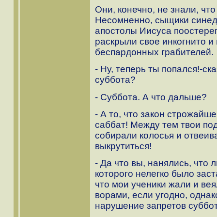
Они, конечно, не знали, что
Несомненно, сыщики синед
апостолы Иисуса поостерег
раскрыли свое инкогнито и
беспардонных грабителей.
- Ну, теперь ты попался!-ск
суббота?
- Суббота. А что дальше?
- А то, что закон строжайш
саббат! Между тем твои по
собирали колосья и отвеив
выкрутиться!
- Да что вы, нанялись, что 
которого нелегко было заст
что мои ученики жали и ве
ворами, если угодно, однак
нарушение запретов суббо