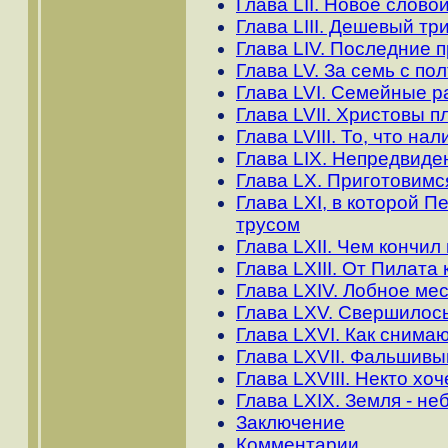
Глава LII. Новое слов
Глава LIII. Дешевый т
Глава LIV. Последние 
Глава LV. За семь с по
Глава LVI. Семейные р
Глава LVII. Христовы п
Глава LVIII. То, что на
Глава LIX. Непредвиде
Глава LX. Приготовимс
Глава LXI, в которой 
трусом
Глава LXII. Чем кончи
Глава LXIII. От Пилата
Глава LXIV. Лобное ме
Глава LXV. Свершилос
Глава LXVI. Как снимаю
Глава LXVII. Фальшивы
Глава LXVIII. Некто хо
Глава LXIX. Земля - н
Заключение
Комментарии