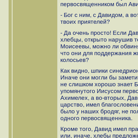
первосвященником был Авиа
- Бог с ним, с Давидом, а 
твоих приятелей?
- Да очень просто! Если Да
хлебцы, открыто нарушив 
Моисеевы, можно ли обвиня
что они для поддержания ж
колосьев?
Как видно, шпики синедри
Иначе они могли бы замети
не слишком хорошо знает Б
упомянутого Иисусом перв
Ахимелех, а во-вторых, Да
царство, имел благословени
было у наших бродяг, не п
одного первосвященника.
Кроме того, Давид имел пр
или, иначе, хлебы предлож