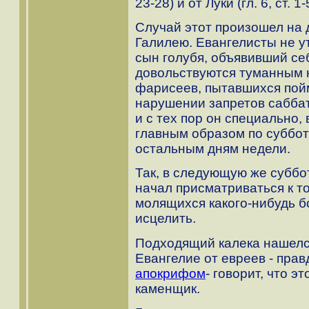
23-28) и от Луки (гл. 6, ст. 1-
Случай этот произошел на 
Галилею. Евангелисты не у
сын голубя, объявивший се
довольствуются туманным н
фарисеев, пытавшихся пой
нарушении запретов саббат
и с тех пор он специально, 
главным образом по суббот
остальным дням недели.
Так, в следующую же суббот
начал присматриваться к то
молящихся какого-нибудь б
исцелить.
Подходящий калека нашелся
Евангелие от евреев - прав
апокрифом
- говорит, что 
каменщик.