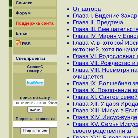
Ссылки
От автора
Форум
Глава I. Видение Заха
Глава II. Предтеча
Поддержка сайта
Глава III. Вмешательст
E-mail
Глава IV. Мария у Ели
Глава V, в которой Иос
RSS
историей, хотя понача
Глава VI. Родословная
Спецпроекты
Глава VII. Рождество и
СкепсиС
Глава VIII. Несмотря н
Номер 2.
очищается
Глава IX. Волшебная з
Глава X. Поклонение в
Глава XI. Святое семей
поиск по сайту
Глава XII. У царя Ирод
Глава XIII. Иисус в Еги
Глава XIV. Иисус-вунд
Подписка на новости
Глава XV. Семья Иисус
своего родственника
Глава XVI. В дело вме