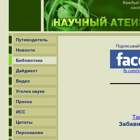
Каждый 
сос
Путеводитель
Подписывайт
Новости
Библиотека
Дайджест
fb.com/sc
Видео
Уголок науки
Пресса
ИСС
Та
Цитаты
Забавн
Персоналии