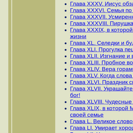
Глава XXXV. Иисус обз
Глава XXXVI. Семья по
Глава XXXVII. Усмирен
Глава XXXVIII. Пирушк
Глава XXXIX, в которой
жизни
Глава XL. Селедки и бул
Глава ХLI. Прогулка п
Глава ХLII. Изгнание 
Глава XLIII. Пробное в
Глава ХLIV. Вера гора
Глава ХLV. Когда слова
Глава ХLVI. Праздник 
Глава ХLVII. Украшайт
бог!
Глава ХLVIII. Чудесны
Глава ХLIX, в которой
своей семье
Глава L. Великое слов
Глава LI. Умирает хоро