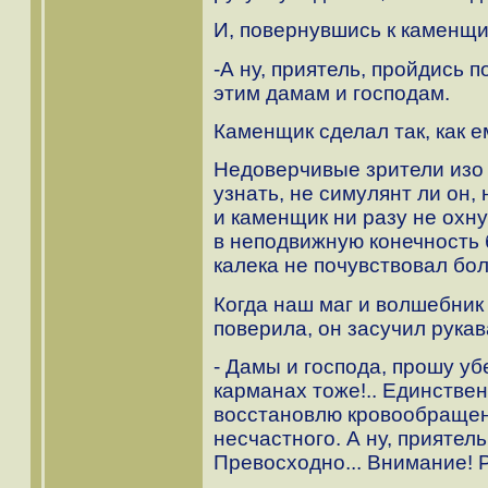
И, повернувшись к каменщи
-А ну, приятель, пройдись п
этим дамам и господам.
Каменщик сделал так, как е
Недоверчивые зрители изо 
узнать, не симулянт ли он,
и каменщик ни разу не охн
в неподвижную конечность б
калека не почувствовал бол
Когда наш маг и волшебник 
поверила, он засучил рука
- Дамы и господа, прошу убе
карманах тоже!.. Единстве
восстановлю кровообращен
несчастного. А ну, приятел
Превосходно... Внимание! Ра