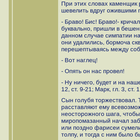
При этих словах каменщик 
шевелить вдруг ожившими 
- Браво! Бис! Браво!- крич
буквально, пришли в бешенс
данном случае симпатии на
они удалились, бормоча скв
перешептываясь между соб
- Вот наглец!
- Опять он нас провел!
- Ну ничего, будет и на наш
12, ст. 9-21; Марк, гл. 3, ст. 1
Сын голубя торжествовал. 
расставляют ему всевозмож
неосторожного шага, чтобы 
миропомазанный начал заб
или поздно фарисеи сумели
толпу, и тогда с ним было б