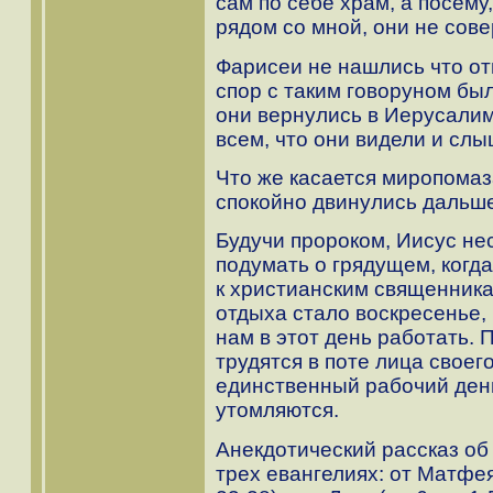
сам по себе храм, а посему
рядом со мной, они не сов
Фарисеи не нашлись что отв
спор с таким говоруном бы
они вернулись в Иерусалим
всем, что они видели и слы
Что же касается миропомаза
спокойно двинулись дальше
Будучи пророком, Иисус не
подумать о грядущем, когд
к христианским священника
отдыха стало воскресенье
нам в этот день работать. 
трудятся в поте лица своего
единственный рабочий день
утомляются.
Анекдотический рассказ об
трех евангелиях: от Матфея (г