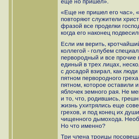
еще но пришел».
«Еще не пришел его час», 
повторяют служители христ
фразой все проделки госпо
когда его наконец подвесили
Если им верить, кротчайши
коллегой - голубем специал
первородный и все прочие г
единый в трех лицах, неско
с досадой взирал, как люд
пятном первородного грех
пятном, которое оставили 
яблочек земного рая. Не м
и то, что, родившись, гре
жизнь ухитрялись еще сов
грехов, и под конец их душ
чищенного дымохода. Необ
Но что именно?
Три члена троицы посовещ