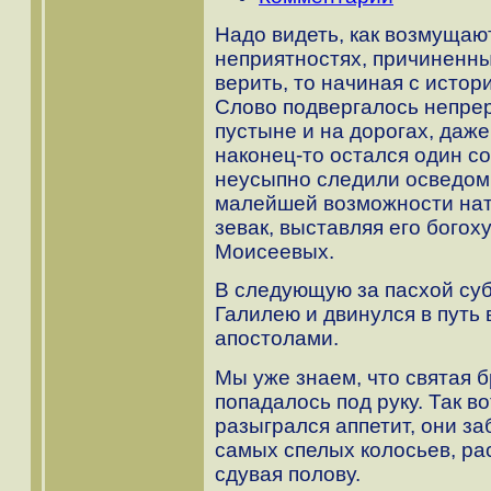
Надо видеть, как возмущаю
неприятностях, причиненн
верить, то начиная с исто
Слово подвергалось непре
пустыне и на дорогах, даже
наконец-то остался один с
неусыпно следили осведом
малейшей возможности нат
зевак, выставляя его бого
Моисеевых.
В следующую за пасхой суб
Галилею и двинулся в путь
апостолами.
Мы уже знаем, что святая б
попадалось под руку. Так во
разыгрался аппетит, они з
самых спелых колосьев, рас
сдувая полову.