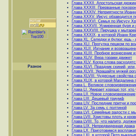
Глава XXXII. Апостольская дюжин
Глава XXXIII. Прерванные похоро
Глава XXXIV. Неприятности Иоанн
Глава XXXV. Иисус обзаводится п
Глава XXXVI. Семья по Иисусу Хр
Глава XXXVII. Усмиренная буря и
Глава XXXVIII. Пирушка у мытаре
Глава XXXIX, в которой Иоанн Кре
Глава XL. Селедки и булки: ешь - 
Глава ХLI. Прогулка пешком по в
Глава ХLII. Изгнание и возвращен
Глава XLIII. Пробное вознесение 
Глава ХLIV. Вера горами движет
Глава ХLV. Когда слова расходят
Разное
Глава ХLVI. Праздник скиний, или
Глава ХLVII. Украшайте мужей рог
Глава ХLVIII. Чудесные свойства
Глава ХLIX, в которой Магдалина
Глава L. Великое словоизвержени
Глава LI. Умирает хорошо тот, кт
Глава LII. Новое словоизвержение
Глава LIII. Дешевый триумф
Глава LIV. Последние притчи и по
Глава LV. За семь с полтиной
Глава LVI. Семейные радости с м
Глава LVII. Христовы плоть и кров
Глава LVIII. То, что налито, долж
Глава LIX. Непредвиденная драка
Глава LX. Приготовимся восплака
Глава LXI, в которой Петр выказы