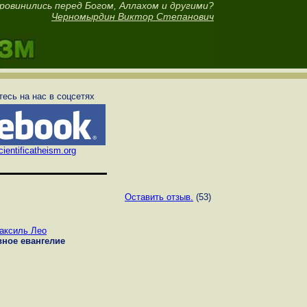
ровинились перед Богом, Аллахом и другими?
Черномырдин Виктор Степанович
есь на нас в соцсетях
ientificatheism.org
Оставить отзыв.
(53)
аксиль Лео
вное евангелие