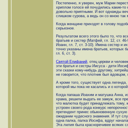
Постепенно, я уверен, муж Марии перест
хриплом голосе ей почудились какие-то 
довольно приятными. И вот однажды ве
слишком сурова, а ведь он со мною так 
Когда женщине приходят в голову подобн
серьезное.
Результатом всего этого было то, что в
братьев и сестер (Матфей, гл. 12, ст. 46-50
Иоанн, гл. 7, ст. 3-10). Имена сестер и 
точно указаны имена братьев, которых б
гл. 6, ст. 3).
Святой Епифаний
, отец церкви и челове
эти братья и сестры Иисуса - дети Иоси
эти сказки кому-нибудь другому, хитрей
не говорится, что плотник был вдовцом,
А кроме того, существует одна легенда,
которой мы пока не касались и о которой
Когда папаша Иоахим и матушка Анна, 
храма, решили выдать ее замуж, все пре
что малютка будет принадлежать тому, 
устроен своего рода конкурс непорочно
претендент принес обыкновенную сухую 
ожидании чудесного знамения. И тут сл
одна палка, палка Иосифа, вдруг начала
Эта лилия была красноречивее всяких с