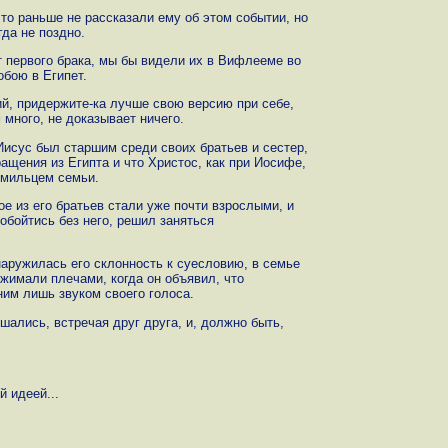
что раньше не рассказали ему об этом событии, но
гда не поздно.
т первого брака, мы бы видели их в Вифлееме во
обою в Египет.
й, придержите-ка лучше свою версию при себе,
 много, не доказывает ничего.
Иисус был старшим среди своих братьев и сестер,
ращения из Египта и что Христос, как при Иосифе,
рмильцем семьи.
ое из его братьев стали уже почти взрослыми, и
 обойтись без него, решил заняться
наружилась его склонность к суесловию, в семье
жимали плечами, когда он объявил, что
ним лишь звуком своего голоса.
шались, встречая друг друга, и, должно быть,
й идеей...