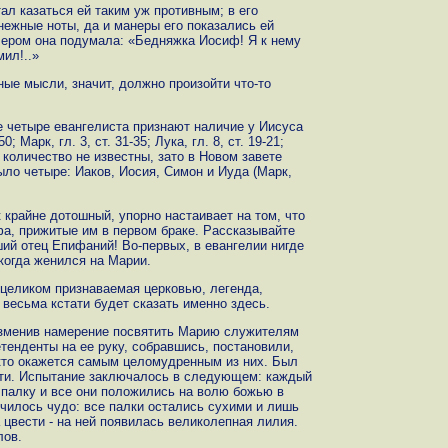
ал казаться ей таким уж противным; в его
нежные ноты, да и манеры его показались ей
чером она подумала: «Бедняжка Иосиф! Я к нему
мил!..»
ые мысли, значит, должно произойти что-то
се четыре евангелиста признают наличие у Иисуса
; Марк, гл. 3, ст. 31-35; Лука, гл. 8, ст. 19-21;
их количество не известны, зато в Новом завете
ыло четыре: Иаков, Иосия, Симон и Иуда (Марк,
к крайне дотошный, упорно настаивает на том, что
фа, прижитые им в первом браке. Рассказывайте
ший отец Епифаний! Во-первых, в евангелии нигде
 когда женился на Марии.
 целиком признаваемая церковью, легенда,
 весьма кстати будет сказать именно здесь.
изменив намерение посвятить Марию служителям
тенденты на ее руку, собравшись, постановили,
кто окажется самым целомудренным из них. Был
сти. Испытание заключалось в следующем: каждый
палку и все они положились на волю божью в
училось чудо: все палки остались сухими и лишь
 цвести - на ней появилась великолепная лилия.
лов.