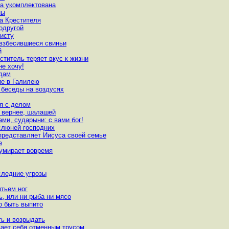
а укомплектована
ны
а Крестителя
одругой
исту
 взбесившиеся свиньи
й
ститель теряет вкус к жизни
не хочу!
одам
ие в Галилею
и беседы на воздусях
ся с делом
, вернее, шалашей
ами, сударыни: с вами бог!
 слюней господних
 представляет Иисуса своей семье
е
о умирает вовремя
следние угрозы
ытьем ног
ь, или ни рыба ни мясо
но быть выпито
ть и возрыдать
вает себя отменным трусом