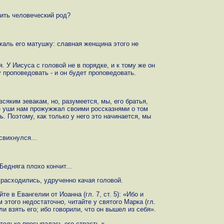
тить человеческий род?
 жаль его матушку: славная женщина этого не
 У Иисуса с головой не в порядке, и к тому же он
 проповедовать - и он будет проповедовать.
всяким зевакам, но, разумеется, мы, его братья,
се уши нам прожужжал своими россказнями о том
. Поэтому, как только у него это начинается, мы
свихнулся...
Бедняга плохо кончит...
 расходились, удрученно качая головой.
е в Евангелии от Иоанна (гл. 7, ст. 5): «Ибо и
м этого недостаточно, читайте у святого Марка (гл.
ли взять его; ибо говорили, что он вышел из себя».
 только просыпалась его страсть к