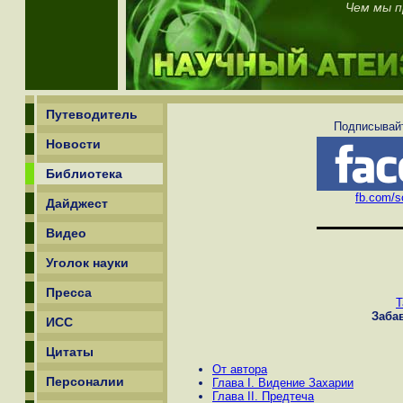
Чем мы п
Путеводитель
Подписывайт
Новости
Библиотека
fb.com/sc
Дайджест
Видео
Уголок науки
Пресса
Т
Заба
ИСС
Цитаты
От автора
Персоналии
Глава I. Видение Захарии
Глава II. Предтеча