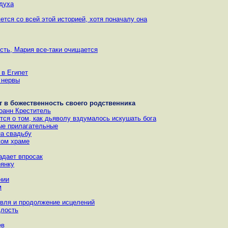
 духа
ется со всей этой историей, хотя поначалу она
ость, Мария все-таки очищается
 в Египет
ь нервы
т в божественность своего родственника
оанн Креститель
ется о том, как дьяволу вздумалось искушать бога
вые прилагательные
на свадьбу
ком храме
адает впросак
рянку
нии
м
овля и продолжение исцелений
длость
ев