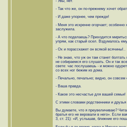
- Увы, нет.
- Так что же, он по-прежнему хочет обра
- И даже упорнее, чем прежде!
- Меня это искренне огорчает; особенно
заслужила.
- А что поделаешь? Приходится мириться.
упрям, как старый осел. Вздумалось ему
- Ох и порасскажет он всякой всячины!..
- Не знаю, что уж он там станет болтать 
не собираемся его слушать. Он и так в
свете: час послушаешь - и можно одуреть
со всех ног бежим из дома.
- Печально, печально; видно, он совсем 
- Ваша правда.
- Какое это несчастье для вашей семьи! 
С этими словами родственники и друзья
Вы думаете, что я преувеличиваю? Читайт
братья его не веровали в него». Если ва
3, ст. 21): «И, услышав, ближние его пош
Если бы в то время, когда в Иисусе еще