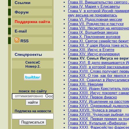
Глава III. Вмешательство святого
Ссылки
Глава IV. Мария у Елисаветы
Глава V, в которой Иосиф примиря
Форум
ему весьма не понравилась
Глава VI. Родословная мессии
Поддержка сайта
Глава VII. Рождество и пастухи
Глава VIII. Несмотря на непорочн
E-mail
Глава IX. Волшебная звезда
Глава X. Поклонение волхвов
RSS
Глава XI. Святое семейство бежит
Глава XII. У царя Ирода тоже ест
Глава XIII. Иисус в Египте
Глава XIV. Иисус-вундеркинд
Спецпроекты
Глава XV. Семья Иисуса не вери
Глава XVI. В дело вмешивается И
СкепсиС
Номер 2.
Глава XVII, в которой рассказыва
Глава XVIII. Слово получает пер
Глава XIX. О том, как бог явился 
Глава XX. Скандал в Иерусалимс
Глава XXI. Никодим
Глава XXII. Иоанн Креститель поп
поиск по сайту
Глава XXIII. Иисус покоряет сама
Глава XXIV. Первое фиаско
Глава XXV. Исцеление на расстоя
Глава XXVI. Одержимый дьяволо
Глава XXVII. Чудеса в решете
Подписка на новости
Глава XXVIII. Чудесная рыбная л
Глава XXIX. Первая премия за по
Глава XXX. Купальня «Вифезда»
Глава XXXI. Фарисейство фарисе