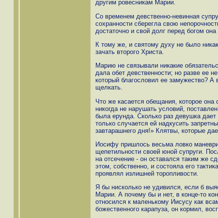
другим ровесникам Марии.
Со временем девственно-невинная супруг
сохранности сберегла свою непорочность
достаточно и свой долг перед богом она
К тому же, и святому духу не было ника
зачать второго Христа.
Марию не связывали никакие обязательс
дала обет девственности; но разве ее н
который благословил ее замужество? А 
щелкать.
Что же касается обещания, которое она 
никогда не нарушать условий, поставлен
была ерунда. Сколько раз девушка дает 
только случается ей надкусить запретный
завтарашнего дня!» Клятвы, которые дае
Иосифу пришлось весьма ловко маневрир
щепетильности своей юной супруги. Посл
на отсечение - он оставался таким же с
этом, собственно, и состояла его тактик
проявлял излишней торопливости.
Я бы нисколько не удивился, если б выя
Марии. А почему бы и нет, в конце-то к
относился к маленькому Иисусу как вса
божественного карапуза, он кормил, вос