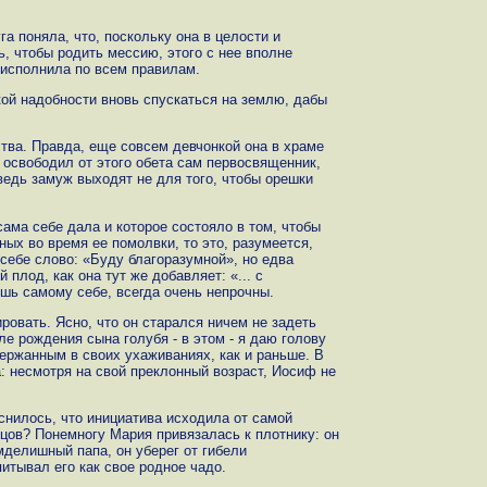
а поняла, что, поскольку она в целости и
, чтобы родить мессию, этого с нее вполне
 исполнила по всем правилам.
кой надобности вновь спускаться на землю, дабы
тва. Правда, еще совсем девчонкой она в храме
е освободил от этого обета сам первосвященник,
ведь замуж выходят не для того, чтобы орешки
сама себе дала и которое состояло в том, чтобы
ных во время ее помолвки, то это, разумеется,
себе слово: «Буду благоразумной», но едва
 плод, как она тут же добавляет: «... с
шь самому себе, всегда очень непрочны.
овать. Ясно, что он старался ничем не задеть
е рождения сына голубя - в этом - я даю голову
держанным в своих ухаживаниях, как и раньше. В
а: несмотря на свой преклонный возраст, Иосиф не
снилось, что инициатива исходила от самой
онцов? Понемногу Мария привязалась к плотнику: он
мделишный папа, он уберег от гибели
питывал его как свое родное чадо.