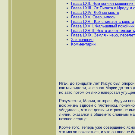
Глава LXII. Чем кончил мошенник
Глава LXIII. От Пилата к Ироду и 
Глава LXIV. Лобное место
Глава LXV. Свершилось
Глава LXVI. Как снимают с креста
Глава LXVII. Фальшивый покойник
Глава LXVIII. Некто хочет вложить
Глава LXIX. Земля - небо, переле
Заключение
Комментарии
Итак, до тридцати лет Иисус был опоро
как мы видели, «не знал Марии до того 
но зато потом он лихо наверстал упущен
Разумеется, Мария, которая, будучи нев
всю жизнь вдвоем с плотником, понемног
убедилась, что ее девичьи страхи не им
лилии, оказался в общем-то славным ма
нежное сердце.
Кроме того, теперь уже совершенно ясн
это могло показаться, и что он вполне б