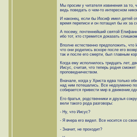
Мы просим у читателя извинения за то, 
ведь поведать о чем-то интересном нико
И наконец, если бы Иосиф имел детей о
время переписи и он потащил бы их за с
А посему, почтеннейший святой Епифани
ибо тот, кто стремится доказать слишком
Вполне естественно предположить, что 
что они родились вскоре после его возв
так и после его смерти, был главным ко
Когда ему исполнилось тридцать лет, дв
Иисус, считая, что теперь родня сможет
проповедничеством.
Вначале, когда у Христа едва только об
над ним потешались. Все недоуменно по
собирается привести мир в движение,од
Его братья, родственники и друзья сокру
вели такого рода разговоры:
- Ну, что Иисус?
- Я вчера его видел. Все носится со свое
- Значит, не проходит?