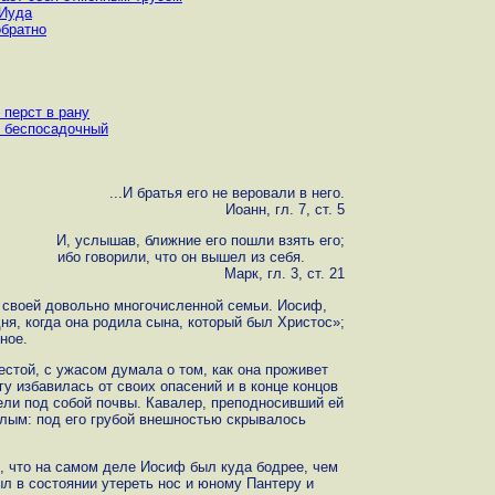
 Иуда
обратно
 перст в рану
т беспосадочный
...И братья его не веровали в него.
Иоанн, гл. 7, ст. 5
И, услышав, ближние его пошли взять его;
ибо говорили, что он вышел из себя.
Марк, гл. 3, ст. 21
й своей довольно многочисленной семьи. Иосиф,
дня, когда она родила сына, который был Христос»;
ное.
естой, с ужасом думала о том, как она проживет
у избавилась от своих опасений и в конце концов
ели под собой почвы. Кавалер, преподносивший ей
лым: под его грубой внешностью скрывалось
о, что на самом деле Иосиф был куда бодрее, чем
ыл в состоянии утереть нос и юному Пантеру и