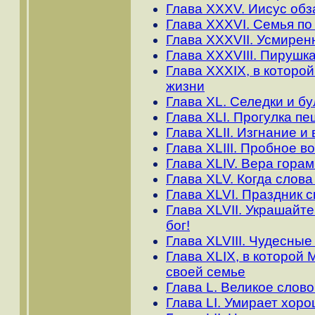
Глава XXXV. Иисус обз
Глава XXXVI. Семья по
Глава XXXVII. Усмирен
Глава XXXVIII. Пирушк
Глава XXXIX, в которой
жизни
Глава XL. Селедки и бул
Глава ХLI. Прогулка п
Глава ХLII. Изгнание 
Глава XLIII. Пробное в
Глава ХLIV. Вера гора
Глава ХLV. Когда слова
Глава ХLVI. Праздник 
Глава ХLVII. Украшайт
бог!
Глава ХLVIII. Чудесны
Глава ХLIX, в которой
своей семье
Глава L. Великое слов
Глава LI. Умирает хоро