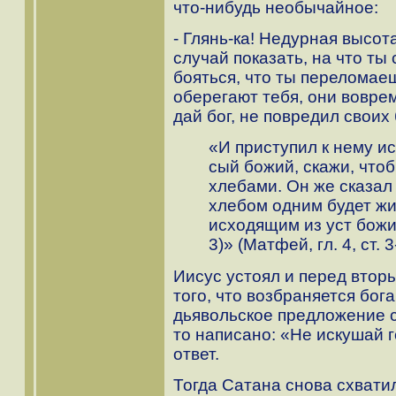
что-нибудь необычайное:
- Глянь-ка! Недурная высот
случай показать, на что ты
бояться, что ты переломае
оберегают тебя, они воврем
дай бог, не повредил своих
«И приступил к нему ис
сый божий, скажи, что
хлебами. Он же сказал 
хлебом одним будет жи
исходящим из уст божии
3)» (Матфей, гл. 4, ст. 3
Иисус устоял и перед втор
того, что возбраняется бога
дьявольское предложение с
то написано: «Не искушай г
ответ.
Тогда Сатана снова схватил