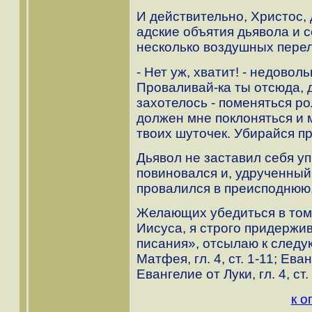
И действительно, Христос,
адские объятия дьявола и 
несколько воздушных перел
- Нет уж, хватит! - недово
Проваливай-ка ты отсюда, 
захотелось - поменяться ро
должен мне поклоняться и 
твоих шуточек. Убирайся пр
Дьявол не заставил себя у
повиновался и, удрученный
провалился в преисподнюю
Желающих убедиться в том,
Иисуса, я строго придержи
писания», отсылаю к следу
Матфея, гл. 4, ст. 1-11; Еван
Евангелие от Луки, гл. 4, ст.
к о