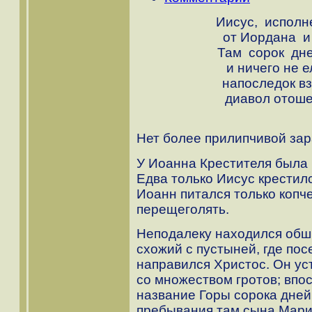
Иисус, исполн
от Иордана 
Там сорок дн
и ничего не 
напоследок вз
диавол от
Нет более прилипчивой зар
У Иоанна Крестителя была 
Едва только Иисус крестилс
Иоанн питался только копч
перещеголять.
Неподалеку находился обши
схожий с пустыней, где по
направился Христос. Он ус
со множеством гротов; впо
название Горы сорока дней
пребывания там сына Мари