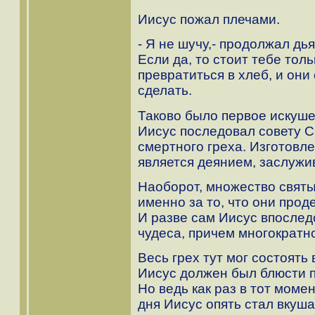
Иисус пожал плечами.
- Я не шучу,- продолжал дь
Если да, то стоит тебе тол
превратиться в хлеб, и они
сделать.
Таково было первое искуше
Иисус последовал совету Са
смертного греха. Изготовл
является деянием, заслужи
Наоборот, множество свят
именно за то, что они про
И разве сам Иисус впосле
чудеса, причем многократн
Весь грех тут мог состоять
Иисус должен был блюсти 
Но ведь как раз в тот момен
дня Иисус опять стал вкуша