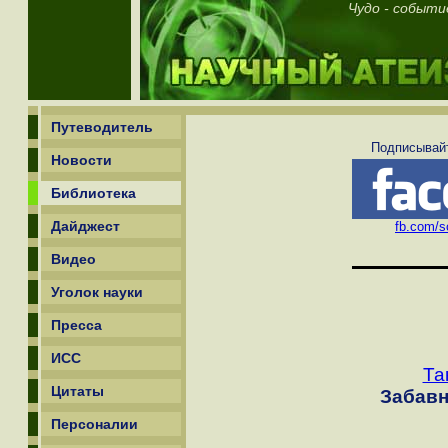
Чудо - событи
Путеводитель
Подписывайт
Новости
Библиотека
Дайджест
fb.com/sc
Видео
Уголок науки
Пресса
ИСС
Та
Цитаты
Забавн
Персоналии