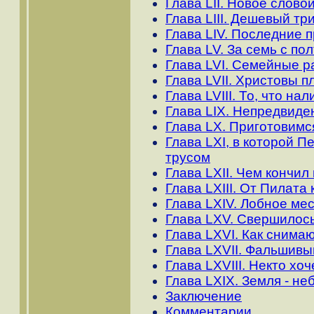
Глава LII. Новое слов
Глава LIII. Дешевый т
Глава LIV. Последние 
Глава LV. За семь с по
Глава LVI. Семейные р
Глава LVII. Христовы п
Глава LVIII. То, что на
Глава LIX. Непредвиде
Глава LX. Приготовимс
Глава LXI, в которой 
трусом
Глава LXII. Чем кончи
Глава LXIII. От Пилата
Глава LXIV. Лобное ме
Глава LXV. Свершилос
Глава LXVI. Как снимаю
Глава LXVII. Фальшивы
Глава LXVIII. Некто хо
Глава LXIX. Земля - н
Заключение
Комментарии