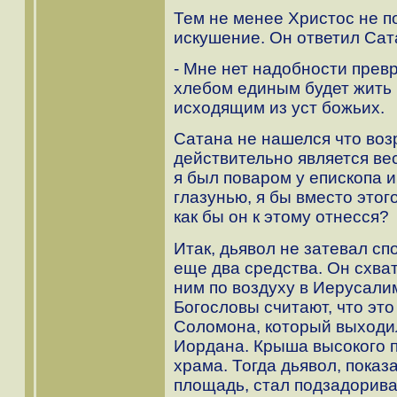
Тем не менее Христос не п
искушение. Он ответил Сат
- Мне нет надобности превр
хлебом единым будет жить 
исходящим из уст божьих.
Сатана не нашелся что воз
действительно является ве
я был поваром у епископа и
глазунью, я бы вместо этог
как бы он к этому отнесся?
Итак, дьявол не затевал сп
еще два средства. Он схват
ним по воздуху в Иерусалим
Богословы считают, что эт
Соломона, который выходил
Иордана. Крыша высокого 
храма. Тогда дьявол, показ
площадь, стал подзадорива