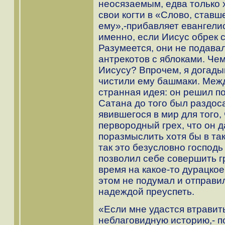
неосязаемым, едва только 
свои когти в «Слово, став
ему»,-прибавляет евангелис
именно, если Иисус обрек 
Разумеется, они не подава
антрекотов с яблоками. Че
Иисусу? Впрочем, я догады
чистили ему башмаки. Межд
странная идея: он решил п
Сатана до того был раздо
явившегося в мир для того
первородный грех, что он д
поразмыслить хотя бы в так
так это безусловно господь
позволил себе совершить гр
время на какое-то дурацко
этом не подумал и отправи
надеждой преуспеть.
«Если мне удастся втравит
неблаговидную историю,- по