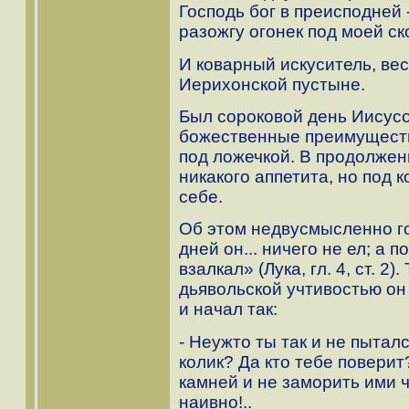
Господь бог в преисподней -
разожгу огонек под моей ск
И коварный искуситель, ве
Иерихонской пустыне.
Был сороковой день Иисусо
божественные преимуществ
под ложечкой. В продолжен
никакого аппетита, но под 
себе.
Об этом недвусмысленно го
дней он... ничего не ел; а 
взалкал» (Лука, гл. 4, ст. 2)
дьявольской учтивостью он
и начал так:
- Неужто ты так и не пытал
колик? Да кто тебе поверит
камней и не заморить ими ч
наивно!..