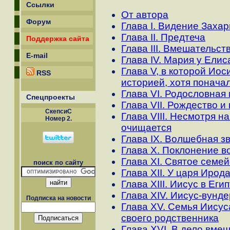
Ссылки
От автора
Форум
Глава I. Видение Заха
Глава II. Предтеча
Поддержка сайта
Глава III. Вмешательст
E-mail
Глава IV. Мария у Ели
Глава V, в которой Иос
RSS
историей, хотя понача
Глава VI. Родословная
Спецпроекты
Глава VII. Рождество и
СкепсиС
Глава VIII. Несмотря н
Номер 2.
очищается
Глава IX. Волшебная з
Глава X. Поклонение в
Глава XI. Святое семей
поиск по сайту
Глава XII. У царя Ирод
Глава XIII. Иисус в Еги
Глава XIV. Иисус-вунд
Подписка на новости
Глава XV. Семья Иисус
своего родственника
Глава XVI. В дело вме