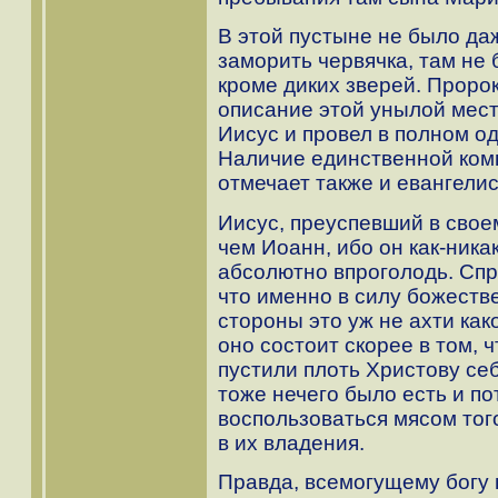
В этой пустыне не было да
заморить червячка, там не
кроме диких зверей. Проро
описание этой унылой мест
Иисус и провел в полном о
Наличие единственной ком
отмечает также и евангелист 
Иисус, преуспевший в сво
чем Иоанн, ибо он как-ника
абсолютно впроголодь. Спр
что именно в силу божеств
стороны это уж не ахти како
оно состоит скорее в том, 
пустили плоть Христову се
тоже нечего было есть и п
воспользоваться мясом того
в их владения.
Правда, всемогущему богу 