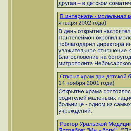
другая – в детском сомати
В интернате - молельная 
января 2002 года)
В день открытия настоятел
Пантелеймон окропил моле
поблагодарил директора ин
уважительное отношение к
Благословение на богоуго
митрополита Чебоксарског
Открыт храм при детской 
14 ноября 2001 года)
Открытие храма состоялос
родителей маленьких пацие
больнице - одном из самых
учреждений.
Ректор Уральской Медици
Ястребов: "Мы - боги!".
("Пр