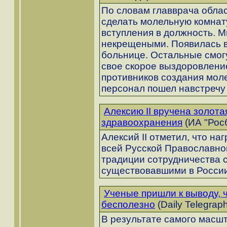
По словам главврача обла
сделать молельную комнату
вступления в должность. М
некрещеными. Появилась в
больнице. Остальные смогу
свое скорое выздоровление
противников создания мол
персонал пошел навстречу 
Алексию II вручена золота
здравоохранения
(ИА "Росб
Алексий II отметил, что на
всей Русской Православно
традиции сотрудничества 
существовавшими в России
Ученые пришли к выводу, 
бесполезно
(Daily Telegrap
В результате самого масш