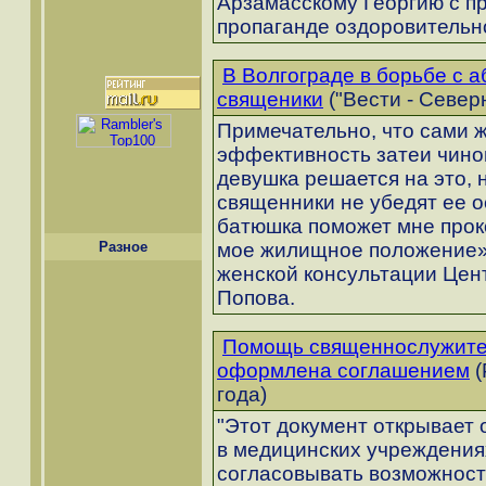
Арзамасскому Георгию с п
пропаганде оздоровительн
В Волгограде в борьбе с 
священики
("Вести - Север
Примечательно, что сами ж
эффективность затеи чинов
девушка решается на это, 
священники не убедят ее о
батюшка поможет мне про
Разное
мое жилищное положение»,
женской консультации Цен
Попова.
Помощь священнослужител
оформлена соглашением
(
года)
"Этот документ открывает
в медицинских учреждениях
согласовывать возможност