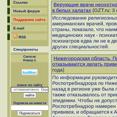
Ссылки
Верующие врачи неохотно
в белых халатах
(GZT.ru: 3
Новый форум
Исследование религиозных
Поддержка сайта
американских врачей, про
E-mail
страны, показало, что наи
медицинских наук - психиа
RSS
психиатров едва ли не в д
других специальностей.
Спецпроекты
Скепсиc
Нижегородская область. 
Номер 2.
отказываются делать прив
года)
По информации руководит
Роспотребнадзора по Ниже
поиск по сайту
назад в регионе уже была 
также отказывалось от при
эпидемии. Чтобы не допуст
Подписка на новости
Роспотребнадзор намерен 
прививок, и обращается к 