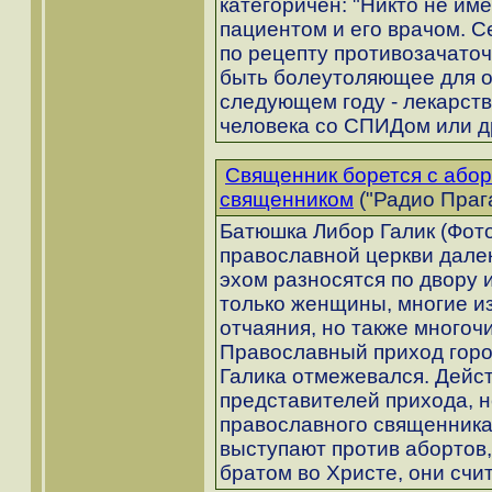
категоричен: "Никто не им
пациентом и его врачом. С
по рецепту противозачато
быть болеутоляющее для о
следующем году - лекарств
человека со СПИДом или д
Священник борется с абор
священником
("Радио Прага
Батюшка Либор Галик (Фот
православной церкви далек
эхом разносятся по двору 
только женщины, многие из
отчаяния, но также много
Православный приход горо
Галика отмежевался. Дейст
представителей прихода, 
православного священника
выступают против абортов
братом во Христе, они сч