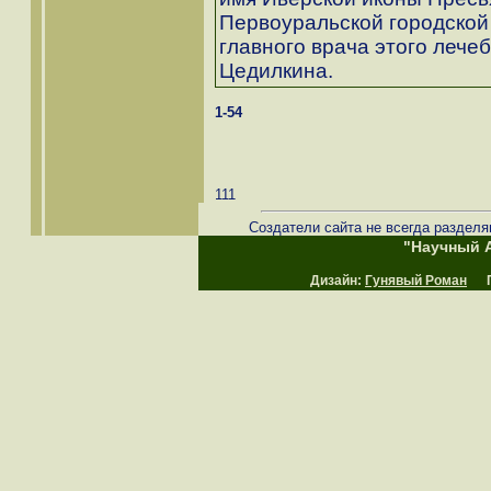
Первоуральской городской
главного врача этого лече
Цедилкина.
1-54
111
Создатели сайта не всегда разделя
"Научный А
Дизайн:
Гунявый Роман
Пр