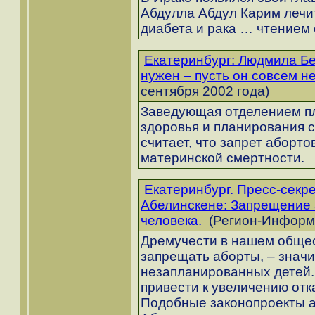
Абдулла Абдул Карим лечит
диабета и рака … чтением
Екатеринбург: Людмила Бе
нужен – пусть он совсем н
сентября 2002 года)
Заведующая отделением п
здоровья и планирования 
считает, что запрет аборто
материнской смертности.
Екатеринбург. Пресс-секр
Абелинскене: Запрещение 
человека.
(Регион-Информ:
Дремучести в нашем общес
запрещать аборты, – знач
незапланированных детей. 
привести к увеличению отк
Подобные законопроекты а