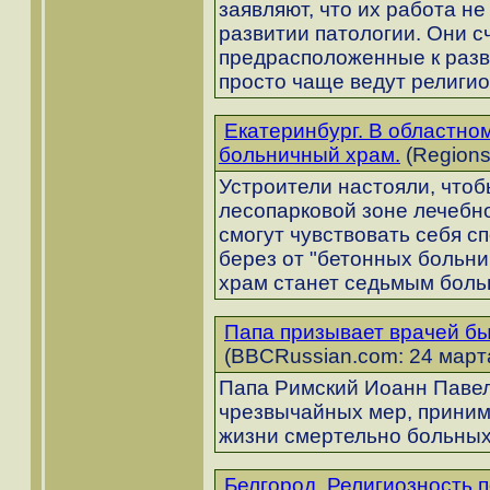
заявляют, что их работа н
развитии патологии. Они сч
предрасположенные к разв
просто чаще ведут религио
Екатеринбург. В областно
больничный храм.
(Regions
Устроители настояли, чтоб
лесопарковой зоне лечебно
смогут чувствовать себя с
берез от "бетонных больн
храм станет седьмым боль
Папа призывает врачей б
(BBCRussian.com: 24 марта
Папа Римский Иоанн Павел 
чрезвычайных мер, прини
жизни смертельно больных
Белгород. Религиозность 