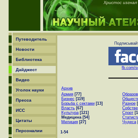
Христос изгнал
Путеводитель
Подписывайт
Новости
Библиотека
fb.com/sc
Дайджест
Видео
Архив
Уголок науки
Армия
[77]
Образов
Бизнес
[119]
Общест
Пресса
Борьба с сектами
[13]
Разное
Власть
[67]
Собстве
ИСС
Культура
[121]
Спорт
[1
Медицина
[54]
Статист
Цитаты
Милиция
[27]
Чудеса
Персоналии
1-54