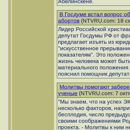
Абелинскене.
В Госдуме встал вопрос о
абортов
(NTVRU.com: 18 се
Лидер Российской христиа
депутат Госдумы РФ от фр
предлагает изъять из юрид
"искусственное прерывани
показателям". Это положен
жизнь человека может быть
материального положения 
пояснил помощник депутат
Молитвы помогают забере
ученые
(NTVRU.com: 7 октя
"Мы знаем, что на успех Э
несколько факторов, напри
бесплодия, число предыдущи
своими соображениями Род
проекта. - Молитвы к ним н