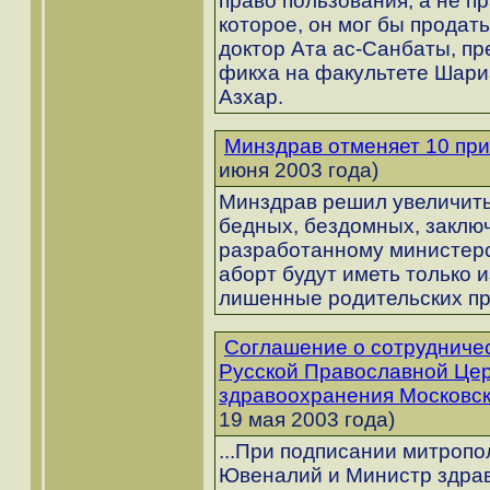
право пользования, а не п
которое, он мог бы продать
доктор Ата ас-Санбаты, п
фикха на факультете Шари
Азхар.
Минздрав отменяет 10 при
июня 2003 года)
Минздрав решил увеличить
бедных, бездомных, заключ
разработанному министерс
аборт будут иметь только 
лишенные родительских пр
Соглашение о сотрудниче
Русской Православной Цер
здравоохранения Московск
19 мая 2003 года)
...При подписании митропо
Ювеналий и Министр здра