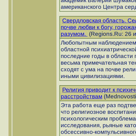
академик Валерий Шумаков 
американского Центра сер
Свердловская область. Се
почве любви к богу, горожа
разумом.
(Regions.Ru: 26 
Любопытным наблюдением 
областной психиатрическо
последние годы в области
весьма примечательная те
сходят с ума на почве рели
иными цивилизациями.
Религия приводит к психи
расстройствам
(Mednovosti
Эта работа еще раз подтв
что религиозное воспитани
психологическим проблема
исследования, рьяные като
обсессивно-компульсивног