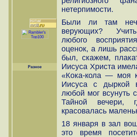
религиозного фан
нетерпимости.
Были ли там нечт
верующих? Учиты
любого восприяти
оценок, а лишь расс
был, скажем, плака
Иисуса Христа имела
Разное
«Кока-кола — моя 
Иисуса с дыркой 
любой мог всунуть с
Тайной вечери, 
красовалась маленьк
18 января в зал во
это время посети