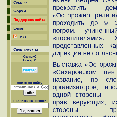
имени Андрея Сах
Ссылки
прекратить дем
Форум
«Осторожно, религи
Поддержка сайта
проходить до 9 ф
E-mail
погром, учиненн
«посетителями».
RSS
представленных к
Спецпроекты
дирекции не согласн
СкепсиС
Номер 2.
Выставка «Осторожн
«Сахаровском цен
название, по сл
поиск по сайту
организаторов, н
одной стороны — 
прав верующих, и
Подписка на новости
стороны — пред