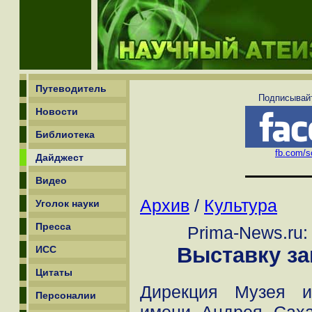
Путеводитель
Подписывайт
Новости
Библиотека
fb.com/sc
Дайджест
Видео
Архив
/
Культура
Уголок науки
Пресса
Prima-News.ru:
Выставку з
ИСС
Цитаты
Дирекция Музея и
Персоналии