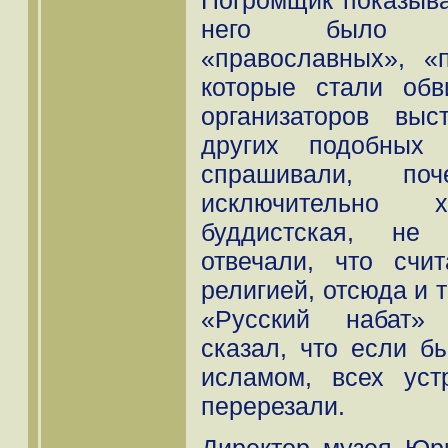
него было мн
«православных», «п
которые стали обв
организаторов вы
других подобных 
спрашивали, по
исключительно 
буддистская, не 
отвечали, что счи
религией, отсюда и т
«Русский набат»
сказал, что если б
исламом, всех ус
перерезали.
Директор музея Юр