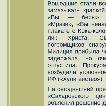
Вошедшие стали все
замазывать краской
«Вы — бесы», «
«Мрази», «Вы нена
плакате с Кока-кол
лик Христа. Смо
погромщиков снар
Милиция прибыла че
задержала, но оч
отпустила. Прокур
возбудила уголовно
РФ («Хулиганство»).
На сегодняшней пре
«Сахаровского це
объяснил решение д