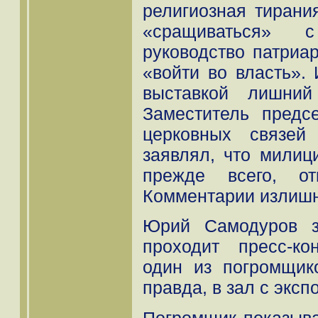
религиозная тирани
«сращиваться» с
руководство патриа
«войти во власть».
выставкой лишний
Заместитель предс
церковных связей
заявлял, что милиц
прежде всего, от
Комментарии излишн
Юрий Самодуров з
проходит пресс-ко
один из погромщик
правда, в зал с эксп
Погромщик показыват