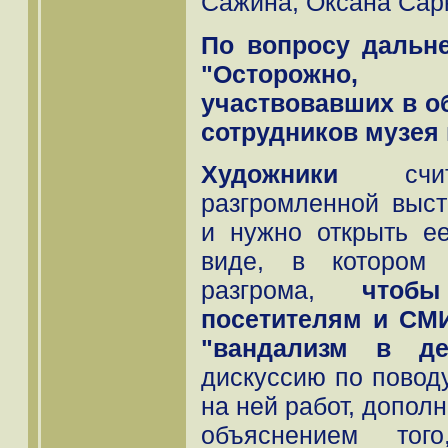
Сажина, Оксана Сар
По вопросу дальн
"Осторожно, 
участвовавших в о
сотрудников музея 
Художники
счита
разгромленной выст
и нужно открыть е
виде, в котором 
разгрома,
чтоб
посетителям и СМИ
"вандализм в де
дискуссию по повод
на ней работ, допол
объяснением тог