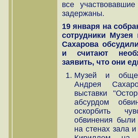
все участвовавши
задержаны.
19 января на собра
сотрудники Музея
Сахарова обсудил
и считают нео
заявить, что они е
Музей и обще
Андрея Сахар
выставки "Остор
абсурдом обв
оскорбить чу
обвинения были
на стенах зала 
Кириллом на 