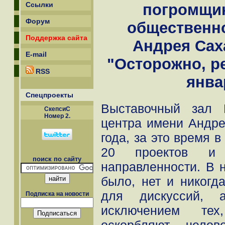
Ссылки
погромщик
Форум
общественн
Поддержка сайта
Андрея Сах
E-mail
"Осторожно, ре
RSS
январ
Спецпроекты
Выставочный зал 
СкепсиС
Номер 2.
центра имени Андре
года, за это время 
20 проектов и 
поиск по сайту
направленности. В 
было, нет и никогд
для дискуссий, 
Подписка на новости
исключением тех