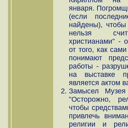
января. Погромщи
(если последн
найдены), чтобы
нельзя счит
христианами" - 
от того, как сам
понимают предс
работы - разруш
на выставке пр
является актом в
Замысел Музея 
"Осторожно, ре
чтобы средствам
привлечь внима
религии и рели