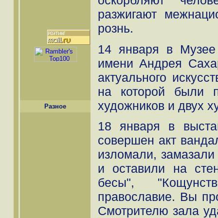
оскорбляют челов
разжигают межнаци
рознь.
14 января в Музее
имени Андрея Саха
актуального искусст
на которой были 
художников и двух х
Разное
18 января в выст
совершен акт вандал
изломали, замазали 
и оставили на сте
бесы", "Кощунст
православие. Вы про
Смотрителю зала уд