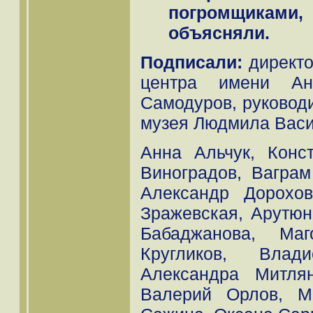
погромщиками
объясняли.
Подписали:
директ
центра имени Ан
Самодуров, руковод
музея Людмила Васи
Анна Альчук, Конс
Виноградов, Ваграм
Александр Дорохо
Зражевская, Арутюн
Бабаджанова, Ма
Кругликов, Влад
Александра Митля
Валерий Орлов, М