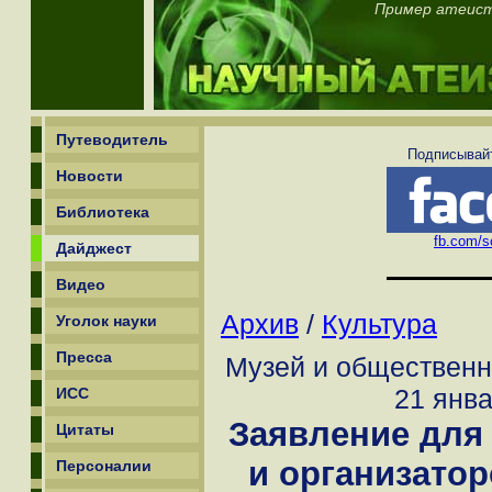
Пример атеисто
Путеводитель
Подписывайт
Новости
Библиотека
fb.com/sc
Дайджест
Видео
Архив
/
Культура
Уголок науки
Пресса
Музей и общественн
21 янва
ИСС
Заявление для
Цитаты
и организато
Персоналии