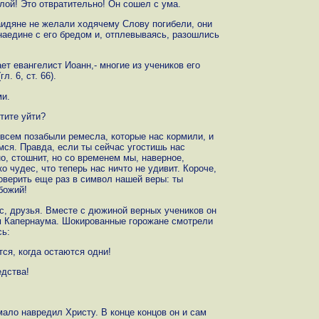
лой! Это отвратительно! Он сошел с ума.
аидяне не желали ходячему Слову погибели, они
наедине с его бредом и, отплевываясь, разошлись
ет евангелист Иоанн,- многие из учеников его
л. 6, ст. 66).
ми.
отите уйти?
овсем позабыли ремесла, которые нас кормили, и
мся. Правда, если ты сейчас угостишь нас
о, стошнит, но со временем мы, наверное,
о чудес, что теперь нас ничто не удивит. Короче,
оверить еще раз в символ нашей веры: ты
божий!
ас, друзья. Вместе с дюжиной верных учеников он
м Капернаума. Шокированные горожане смотрели
сь:
ся, когда остаются одни!
едства!
мало навредил Христу. В конце концов он и сам