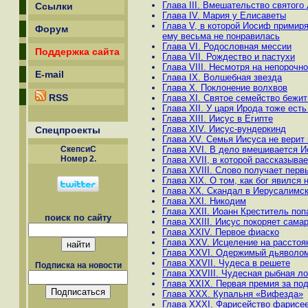
Глава III. Вмешательство святого
Ссылки
Глава IV. Мария у Елисаветы
Глава V, в которой Иосиф примиря
Форум
ему весьма не понравилась
Глава VI. Родословная мессии
Поддержка сайта
Глава VII. Рождество и пастухи
Глава VIII. Несмотря на непорочн
E-mail
Глава IX. Волшебная звезда
Глава X. Поклонение волхвов
RSS
Глава XI. Святое семейство бежит
Глава XII. У царя Ирода тоже ест
Глава XIII. Иисус в Египте
Глава XIV. Иисус-вундеркинд
Спецпроекты
Глава XV. Семья Иисуса не верит
Глава XVI. В дело вмешивается И
СкепсиС
Номер 2.
Глава XVII, в которой рассказыва
Глава XVIII. Слово получает пер
Глава XIX. О том, как бог явился 
Глава XX. Скандал в Иерусалимс
Глава XXI. Никодим
Глава XXII. Иоанн Креститель поп
поиск по сайту
Глава XXIII. Иисус покоряет сама
Глава XXIV. Первое фиаско
Глава XXV. Исцеление на расстоя
Глава XXVI. Одержимый дьяволо
Глава XXVII. Чудеса в решете
Подписка на новости
Глава XXVIII. Чудесная рыбная л
Глава XXIX. Первая премия за по
Глава XXX. Купальня «Вифезда»
Глава XXXI. Фарисейство фарисе