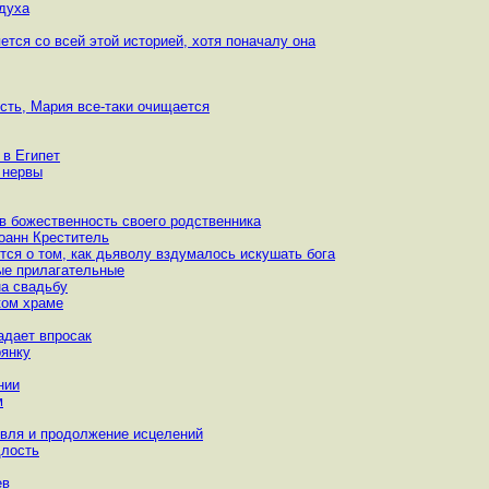
 духа
ется со всей этой историей, хотя поначалу она
ость, Мария все-таки очищается
 в Египет
ь нервы
 в божественность своего родственника
оанн Креститель
ется о том, как дьяволу вздумалось искушать бога
вые прилагательные
на свадьбу
ком храме
адает впросак
рянку
нии
м
овля и продолжение исцелений
длость
ев