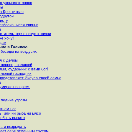
а укомплектована
ны
а Крестителя
одругой
исту
 взбесившиеся свиньи
й
ститель теряет вкус к жизни
не хочу!
одам
ение в Галилею
и беседы на воздусях
ся с делом
, вернее, шалашей
ами, сударыни: с вами бог!
 слюней господних
 представляет Иисуса своей семье
е
о умирает вовремя
следние угрозы
ытьем ног
ь, или ни рыба ни мясо
но быть выпито
ть и возрыдать
вает себя отменным трусом