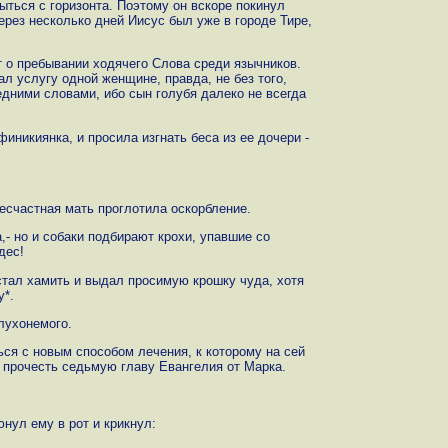
ыться с горизонта. Поэтому он вскоре покинул
ерез несколько дней Иисус был уже в городе Тире,
 о пребывании ходячего Слова среди язычников.
ал услугу одной женщине, правда, не без того,
едними словами, ибо сын голубя далеко не всегда
никиянка, и просила изгнать беса из ее дочери -
Несчастная мать проглотила оскорбление.
а,- но и собаки подбирают крохи, упавшие со
дес!
стал хамить и выдал просимую крошку чуда, хотя
у*.
лухонемого.
ся с новым способом лечения, к которому на сей
ю прочесть седьмую главу Евангелия от Марка.
нул ему в рот и крикнул: