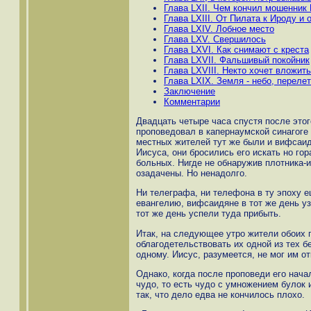
Глава LXII. Чем кончил мошенник
Глава LXIII. От Пилата к Ироду и 
Глава LXIV. Лобное место
Глава LXV. Свершилось
Глава LXVI. Как снимают с креста
Глава LXVII. Фальшивый покойник
Глава LXVIII. Некто хочет вложить
Глава LXIX. Земля - небо, переле
Заключение
Комментарии
Двадцать четыре часа спустя после это
проповедовал в капернаумской синагоге
местных жителей тут же были и вифсаидя
Иисуса, они бросились его искать но го
больных. Нигде не обнаружив плотника-
озадачены. Но ненадолго.
Ни телеграфа, ни телефона в ту эпоху е
евангелию, вифсаидяне в тот же день уз
тот же день успели туда прибыть.
Итак, на следующее утро жители обоих 
облагодетельствовать их одной из тех б
одному. Иисус, разумеется, не мог им от
Однако, когда после проповеди его нача
чудо, то есть чудо с умножением булок
так, что дело едва не кончилось плохо.