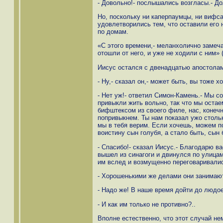
- Довольно!- послышались возгласы.- До
Но, поскольку ни каперпаумцы, ни вифс
удовлетворились тем, что оставили его 
по домам.
«С этого времени,- меланхолично замеча
отошли от него, и уже не ходили с ним» (г
Иисус остался с двенадцатью апостола
- Ну,- сказал он,- может быть, вы тоже х
- Нет уж!- ответил Симон-Камень.- Мы с
привыкли жить вольно, так что мы остае
бифштексом из своего филе, нас, конечн
попривыкнем. Ты нам показал ужо стольк
мы в тебя верим. Если хочешь, можем п
воистину сын голубя, а стало быть, сын 
- Спасибо!- сказал Иисус.- Благодарю в
вышел из синагоги и двинулся по улица
им вслед и возмущенно переговаривали
- Хорошенькими же делами они занимают
- Надо же! В наше время дойти до людо
- И как им только не противно?..
Вполне естественно, что этот случай не