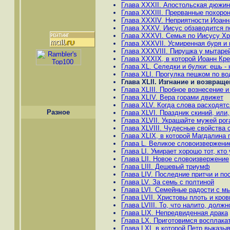
Глава XXXII. Апостольская дюжин
Глава XXXIII. Прерванные похоро
Глава XXXIV. Неприятности Иоанн
Глава XXXV. Иисус обзаводится п
Глава XXXVI. Семья по Иисусу Хр
Глава XXXVII. Усмиренная буря и
Глава XXXVIII. Пирушка у мытаре
Глава XXXIX, в которой Иоанн Кре
Глава XL. Селедки и булки: ешь - 
Глава ХLI. Прогулка пешком по в
Глава ХLII. Изгнание и возвращ
Глава XLIII. Пробное вознесение 
Глава ХLIV. Вера горами движет
Глава ХLV. Когда слова расходят
Разное
Глава ХLVI. Праздник скиний, или
Глава ХLVII. Украшайте мужей рог
Глава ХLVIII. Чудесные свойства
Глава ХLIX, в которой Магдалина
Глава L. Великое словоизвержени
Глава LI. Умирает хорошо тот, кт
Глава LII. Новое словоизвержение
Глава LIII. Дешевый триумф
Глава LIV. Последние притчи и по
Глава LV. За семь с полтиной
Глава LVI. Семейные радости с м
Глава LVII. Христовы плоть и кров
Глава LVIII. То, что налито, долж
Глава LIX. Непредвиденная драка
Глава LX. Приготовимся восплака
Глава LXI, в которой Петр выказы