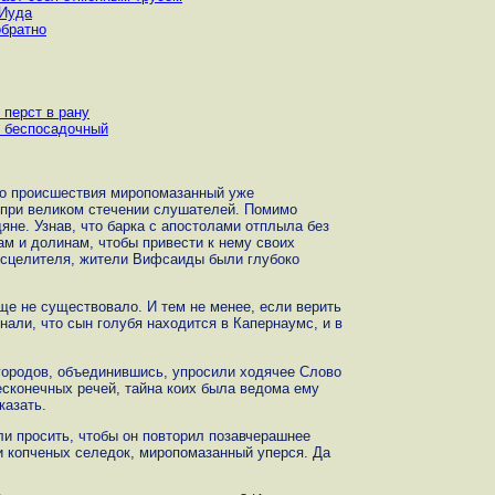
 Иуда
обратно
 перст в рану
т беспосадочный
го происшествия миропомазанный уже
 при великом стечении слушателей. Помимо
не. Узнав, что барка с апостолами отплыла без
рам и долинам, чтобы привести к нему своих
исцелителя, жители Вифсаиды были глубоко
ще не существовало. И тем не менее, если верить
нали, что сын голубя находится в Капернаумс, и в
городов, объединившись, упросили ходячее Слово
есконечных речей, тайна коих была ведома ему
казать.
ли просить, чтобы он повторил позавчерашнее
 и копченых селедок, миропомазанный уперся. Да