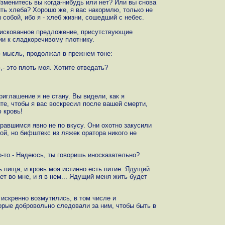
 Изменитесь вы когда-нибудь или нет? Или вы снова
ть хлеба? Хорошо же, я вас накормлю, только не
 собой, ибо я - хлеб жизни, сошедший с небес.
рискованное предложение, присутствующие
ии к сладкоречивому плотнику.
ю мысль, продолжал в прежнем тоне:
,- это плоть моя. Хотите отведать?
риглашение я не стану. Вы видели, как я
ите, чтобы я вас воскресил после вашей смерти,
 кровь!
авшимся явно не по вкусу. Они охотно закусили
ой, но бифштекс из ляжек оратора никого не
то-то.- Надеюсь, ты говоришь иносказательно?
ть пища, и кровь моя истинно есть питие. Ядущий
т во мне, и я в нем... Ядущий меня жить будет
искренно возмутились, в том числе и
орые добровольно следовали за ним, чтобы быть в