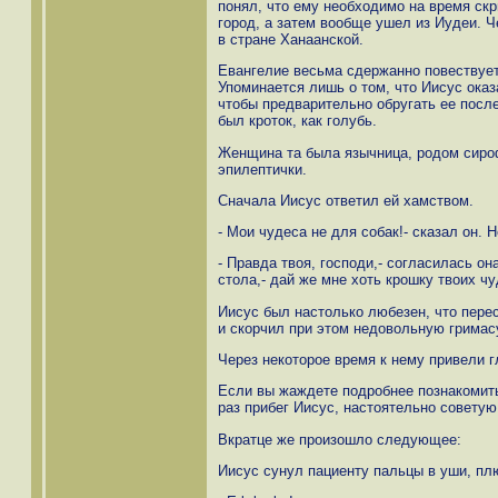
понял, что ему необходимо на время скр
город, а затем вообще ушел из Иудеи. Ч
в стране Ханаанской.
Евангелие весьма сдержанно повествует
Упоминается лишь о том, что Иисус оказ
чтобы предварительно обругать ее посл
был кроток, как голубь.
Женщина та была язычница, родом сирофи
эпилептички.
Сначала Иисус ответил ей хамством.
- Мои чудеса не для собак!- сказал он. 
- Правда твоя, господи,- согласилась он
стола,- дай же мне хоть крошку твоих чу
Иисус был настолько любезен, что пере
и скорчил при этом недовольную гримас
Через некоторое время к нему привели г
Если вы жаждете подробнее познакомить
раз прибег Иисус, настоятельно совету
Вкратце же произошло следующее:
Иисус сунул пациенту пальцы в уши, плю