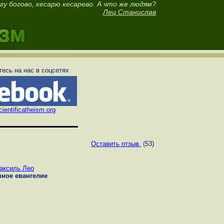
гу богово, кесарю кесарево. А что же людям?
Лец Станислав
есь на нас в соцсетях
ientificatheism.org
Оставить отзыв.
(53)
аксиль Лео
вное евангелие