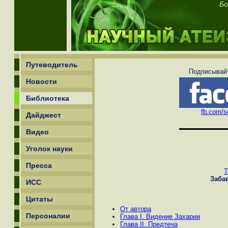
Бо
Путеводитель
Подписывайт
Новости
Библиотека
fb.com/sc
Дайджест
Видео
Уголок науки
Пресса
Т
Заба
ИСС
Цитаты
От автора
Персоналии
Глава I. Видение Захарии
Глава II. Предтеча