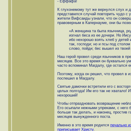
- Еффафа!
К глухонемому тут же вернулся слух и д
представился случай повторить чудо с 
жители Вифсаиды узнали, что он соверш
правоверным в Капернауме, они бы позе
«А женщина та была язычница, ро
изгнал беса из ее дочери. Но Иис
ибо нехорошо взять хлеб у детей 
так, господи; но и псы под столом 
слово, пойди; бес вышел из твоей д
Наш герой провел среди язычников в пр
месяцев. Все это время он буквально ум
часто вспоминал Магдалу, где остался е
Поэтому, когда он решил, что провел в 
поспешил в Магдалу.
Святые дамочки встретили его с восторго
целых полгода! Им его так не хватало! И
нехороший!
Чтобы отпраздновать возвращение небла
Его осыпали нежными упреками, с него б
больше так делать, и наконец, простив г
месяцев вынужденного поста.
Именно в это время родился
печально и
приписывает Христу
.