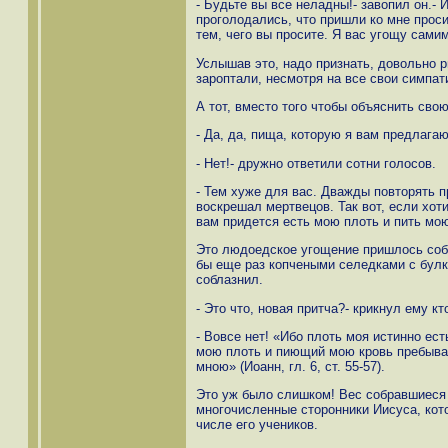
- Будьте вы все неладны!- завопил он.-
проголодались, что пришли ко мне проси
тем, чего вы просите. Я вас угощу самим
Услышав это, надо признать, довольно 
зароптали, несмотря на все свои симпат
А тот, вместо того чтобы объяснить сво
- Да, да, пища, которую я вам предлагаю
- Нет!- дружно ответили сотни голосов.
- Тем хуже для вас. Дважды повторять п
воскрешал мертвецов. Так вот, если хот
вам придется есть мою плоть и пить мою
Это людоедское угощение пришлось собр
бы еще раз копчеными селедками с булк
соблазнил.
- Это что, новая притча?- крикнул ему к
- Вовсе нет! «Ибо плоть моя истинно ес
мою плоть и пиющий мою кровь пребывае
мною» (Иоанн, гл. 6, ст. 55-57).
Это уж было слишком! Вес собравшиеся 
многочисленные сторонники Иисуса, кот
числе его учеников.