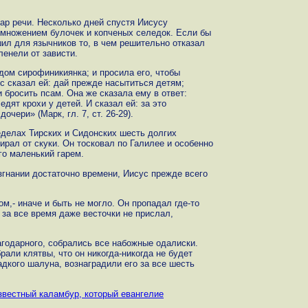
ар речи. Несколько дней спустя Иисусу
умножением булочек и копченых селедок. Если бы
ил для язычников то, в чем решительно отказал
ленели от зависти.
дом сирофиникиянка; и просила его, чтобы
ус сказал ей: дай прежде насытиться детям;
и бросить псам. Она же сказала ему в ответ:
едят крохи у детей. И сказал ей: за это
очери» (Марк, гл. 7, ст. 26-29).
еделах Тирских и Сидонских шесть долгих
ирал от скуки. Он тосковал по Галилее и особенно
го маленький гарем.
изгнании достаточно времени, Иисус прежде всего
м,- иначе и быть не могло. Он пропадал где-то
 за все время даже весточки не прислал,
годарного, собрались все набожные одалиски.
рали клятвы, что он никогда-никогда не будет
адкого шалуна, вознаградили его за все шесть
звестный каламбур, который евангелие