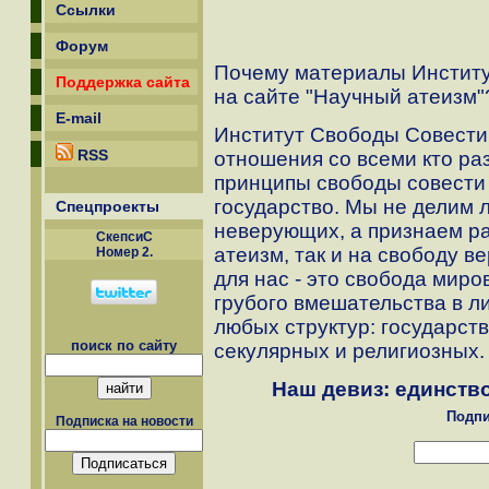
Ссылки
Форум
Почему материалы Инстит
Поддержка сайта
на сайте "Научный атеизм"
E-mail
Институт Свободы Совести
RSS
отношения со всеми кто ра
принципы свободы совести 
государство. Мы не делим 
Спецпроекты
неверующих, а признаем ра
СкепсиС
атеизм, так и на свободу 
Номер 2.
для нас - это свобода миро
грубого вмешательства в л
любых структур: государст
поиск по сайту
секулярных и религиозных.
Наш девиз: единство
Подпи
Подписка на новости