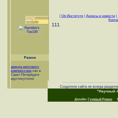
|
Об Институте
|
Анонсы и новости
|
Конта
111
Разное
аренда винтового
компрессора
xas в
Санкт-Петербурге
круглосуточно
Создатели сайта не всегда разделя
"Научный А
Дизайн:
Гунявый Роман
Пр