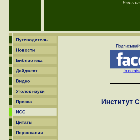
Есть сл
Путеводитель
Подписывайт
Новости
Библиотека
Дайджест
fb.com/sc
Видео
Уголок науки
Институт 
Пресса
ИСС
Цитаты
Персоналии