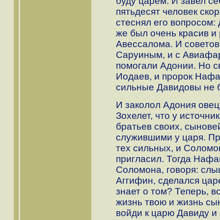
буду царем. И завел с
пятьдесят человек скор
стеснял его вопросом:
же был очень красив и
Авессалома. И советов
Саруиным, и с Авиафа
помогали Адонии. Но с
Иодаев, и пророк Нафан
сильные Давидовы не 
И заколол Адония овец 
Зохелет, что у источни
братьев своих, сынове
служившими у царя. П
тех сильных, и Соломон
пригласил. Тогда Нафа
Соломона, говоря: слы
Аггифин, сделался цар
знает о том? Теперь, в
жизнь твою и жизнь сы
войди к царю Давиду и 