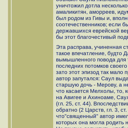
уничтожил дотла несколько
амаликитян, аморреев, идум
был родом из Гивы и, впол
соотечественников; если бы
державшихся еврейской вер
бы этот благочестивый подв
Эта расправа, учиненная с
такое впечатление, будто Д
вымышленного повода для т
последних потомков своего
зато этот эпизод так мало 
автор запутался: Саул выд
старшую дочь - Мерову, а не 
что касается Мелхолы, то, 
на Авигее и Ахиноаме, Сау
(гл. 25, ст. 44). Впоследст
обратно (2 Царств, гл. 3, ст
что"священный" автор имел
которых она могла родить н