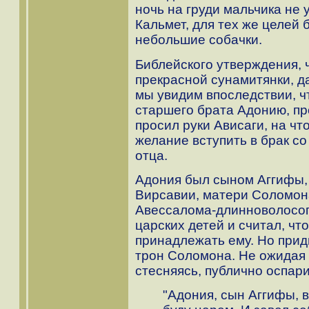
ночь на груди мальчика не
Кальмет, для тех же целей
небольшие собачки.
Библейского утверждения, ч
прекрасной сунамитянки, д
мы увидим впоследствии, чт
старшего брата Адонию, пр
просил руки Ависаги, на чт
желание вступить в брак с
отца.
Адония был сыном Аггифы, 
Вирсавии, матери Соломон
Авессалома-длинноволосог
царских детей и считал, чт
принадлежать ему. Но при
трон Соломона. Не ожидая 
стесняясь, публично оспари
"Адония, сын Аггифы, в