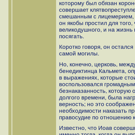
которому был обязан корон
совершает клятвопреступл
смешанным с лицемерием, 
он якобы простил для того,
великодушного, и на жизнь 
посягать.
Коротко говоря, он осталс
самой могилы.
Но, конечно, церковь, межд
бенедиктинца Кальмета, оп
в выражениях, которые сто
воспользовался громадным
безнаказанность, которую о
долгого времени, была наг
верность; но это соображе
необходимости наказать п
правосудие по отношению к
Известно, что Иоав соверш
именно тогда, когда он вы