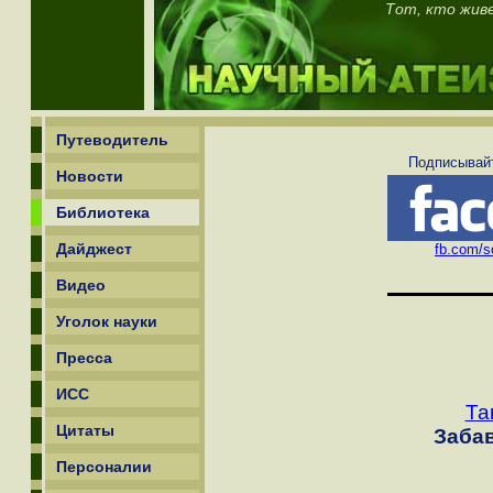
Тот, кто жив
Путеводитель
Подписывайт
Новости
Библиотека
Дайджест
fb.com/sc
Видео
Уголок науки
Пресса
ИСС
Та
Цитаты
Заба
Персоналии