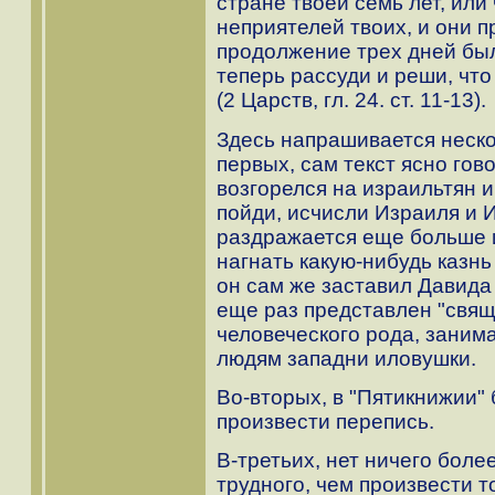
стране твоей семь лет, или
неприятелей твоих, и они п
продолжение трех дней был
теперь рассуди и реши, чт
(2 Царств, гл. 24. ст. 11-13).
Здесь напрашивается неско
первых, сам текст ясно гово
возгорелся на израильтян и
пойди, исчисли Израиля и И
раздражается еще больше и
нагнать какую-нибудь казнь
он сам же заставил Давида 
еще раз представлен "свящ
человеческого рода, заним
людям западни иловушки.
Во-вторых, в "Пятикнижии"
произвести перепись.
В-третьих, нет ничего боле
трудного, чем произвести т