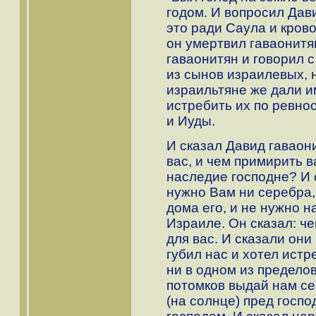
годом. И вопросил Дави
это ради Саула и крово
он умертвил гаваонитя
гаваонитян и говорил 
из сынов израилевых, 
израильтяне же дали им
истребить их по ревно
и Иуды.
И сказал Давид гаваон
вас, и чем примирить 
наследие господне? И 
нужно Вам ни серебра, 
дома его, и не нужно н
Израиле. Он сказал: ч
для вас. И сказали они
губил нас и хотел истр
ни в одном из пределов
потомков выдай нам се
(на солнце) пред госпо