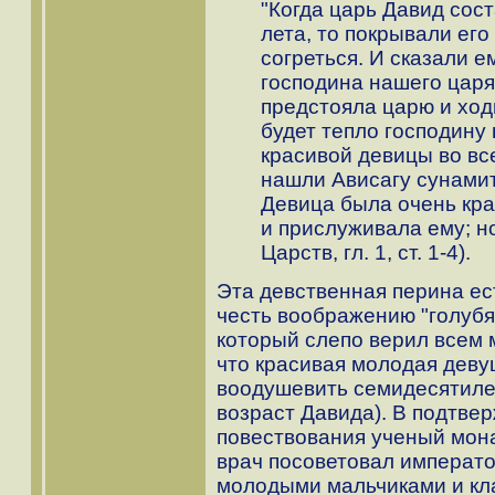
"Когда царь Давид сос
лета, то покрывали его
согреться. И сказали е
господина нашего царя
предстояла царю и ходи
будет тепло господину
красивой девицы во вс
нашли Ависагу сунамитя
Девица была очень кра
и прислуживала ему; но
Царств, гл. 1, ст. 1-4).
Эта девственная перина ес
честь воображению "голубя
который слепо верил всем 
что красивая молодая деву
воодушевить семидесятилет
возраст Давида). В подтве
повествования ученый мона
врач посоветовал императо
молодыми мальчиками и кла