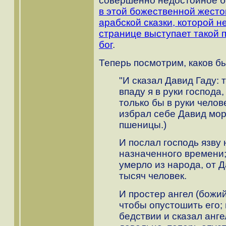
совершенно недостойное б
в этой божественной жесто
арабской сказки, которой не
странице выступает такой п
бог
.
Теперь посмотрим, каков б
"И сказал Давид Гаду: 
впаду я в руки господа
только бы в руки челов
избрал себе Давид мор
пшеницы.)
И послал господь язву 
назначенного времени; 
умерло из народа, от 
тысяч человек.
И простер ангел (божи
чтобы опустошить его;
бедствии и сказал анг