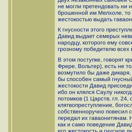
не могли претендовать ни н
брошенной им Мелхоле, то
жестокостью выдать гаваон
К гнусности этого преступ
Давид выдает семерых нев
народцу, которого ему совс
грозному победителю всех 
В этом поступке, говорят кр
Фрере, Вольтер), есть не т
возмутило бы даже дикаря, 
бы способен самый гнусный
жестокости Давид присоеди
ибо он клялся Саулу никогд
потомков (1 Царств, гл. 24, 
клятвопреступление, богос
собственноручно повесил 
передал их гаваонитянам. Н
как и само поведение Дави
его жестокость и гнусное 