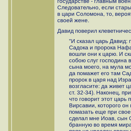
государстве - главным вое
Следовательно, если стары
в цари Соломона, то, вероя
своей жене.
Давид поверил клеветниче
"И сказал царь Давид:
Садока и пророка Нафа
вошли они к царю. И ск
собою слуг господина 
сына моего, на мула мое
да помажет его там Са
пророк в царя над Изр
возгласите: да живет ца
ст. 32-34). Наконец, п
что говорит этот царь
Вирсавии, которого он
помазать еще при свое
сделал мне Иоав, сын Са
бранную во время мира