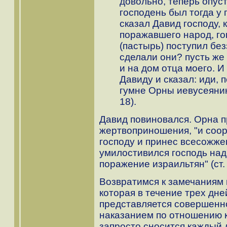
довольно, теперь опуст
господень был тогда у
сказал Давид господу, 
поражавшего народ, гов
(пастырь) поступил без
сделали они? пусть же 
и на дом отца моего. И
Давиду и сказал: иди, 
гумне Орны иевусеянина"
18).
Давид повиновался. Орна 
жертвоприношения, "и соо
господу и принес всесожже
умилостивился господь над
поражение израильтян" (ст. 
Возвратимся к замечаниям 
которая в течение трех дне
представляется совершен
наказанием по отношению к
запросто сносится каждый 