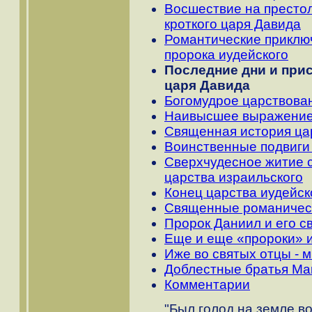
Восшествие на престол
кроткого царя Давида
Романтические приключ
пророка иудейского
Последние дни и при
царя Давида
Богомудрое царствова
Наивысшее выражение
Священная история цар
Воинственные подвиги
Сверхчудесное житие с
царства израильского
Конец царства иудейск
Священные романическ
Пророк Даниил и его 
Еще и еще «пророки» и
Иже во святых отцы - 
Доблестные братья Ма
Комментарии
"Был голод на земле во