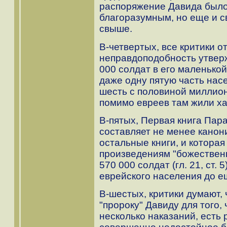
распоряжение Давида было
благоразумным, но еще и 
свыше.
В-четвертых, все критики 
неправдоподобность утверж
000 солдат в его маленькой
даже одну пятую часть насе
шесть с половиной миллион
помимо евреев там жили х
В-пятых, Первая книга Пар
составляет не менее канон
остальные книги, и которая
произведениям "божественн
570 000 солдат (гл. 21, ст.
еврейского населения до 
В-шестых, критики думают, 
"пророку" Давиду для того,
несколько наказаний, есть 