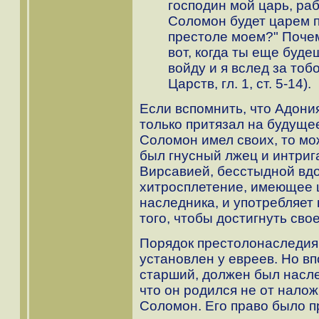
господин мой царь, раб
Соломон будет царем п
престоле моем?" Поче
вот, когда ты еще буде
войду и я вслед за тоб
Царств, гл. 1, ст. 5-14).
Если вспомнить, что Адони
только притязал на будущее
Соломон имел своих, то мо
был гнусный лжец и интрига
Вирсавией, бесстыдной вдо
хитросплетение, имеющее ц
наследника, и употребляет к
того, чтобы достигнуть сво
Порядок престолонаследия,
установлен у евреев. Но вп
старший, должен был насле
что он родился не от налож
Соломон. Его право было 