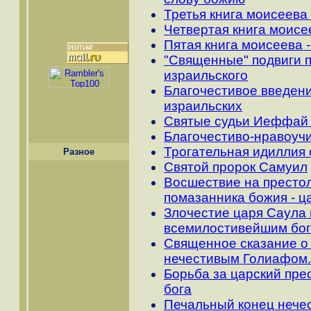
Третья книга моисеева 
Четвертая книга моисе
Пятая книга моисеева 
"Священные" подвиги 
израильского
Благочестивое введени
израильских
Святые судьи Иеффай
Благочестиво-нравоучи
Трогательная идиллия 
Разное
Святой пророк Самуил
Восшествие на престо
помазанника божия - ц
Злочестие царя Саула 
всемилостивейшим бо
Священное сказание о
нечестивым Голиафом.
Борьба за царский пре
бога
Печальный конец нече