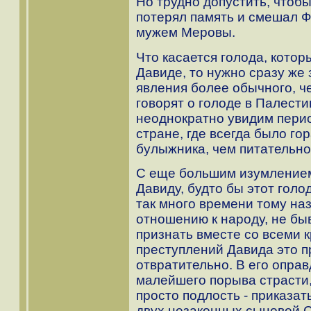
Но трудно допустить, чтоб
потерял память и смешал Ф
мужем Меровы.
Что касается голода, котор
Давиде, то нужно сразу же 
явления более обычного, ч
говорят о голоде в Палест
неоднократно увидим перио
стране, где всегда было г
булыжника, чем питательно
С еще большим изумлением 
Давиду, будто бы этот голод
так много времени тому на
отношению к народу, не б
признать вместе со всеми 
преступлений Давида это п
отвратительно. В его опра
малейшего порыва страсти,
просто подлость - приказат
двух незаконных сыновей С