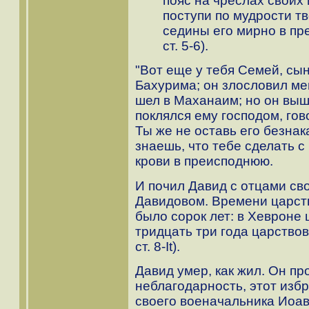
пояс на чреслах своих 
поступи по мудрости тв
седины его мирно в пре
ст. 5-6).
"Вот еще у тебя Семей, сы
Бахурима; он злословил ме
шел в Маханаим; но он выш
поклялся ему господом, гов
Ты же не оставь его безна
знаешь, что тебе сделать с
крови в преисподнюю.
И почил Давид с отцами св
Давидовом. Времени царст
было сорок лет: в Хевроне 
тридцать три года царствова
ст. 8-It).
Давид умер, как жил. Он п
неблагодарность, этот изб
своего военачальника Иоава