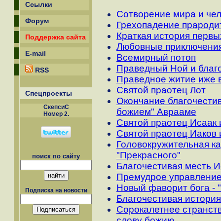
Ссылки
Сотворение мира и че
Форум
Грехопадение прароди
Краткая история перв
Поддержка сайта
Любовные приключения
E-mail
Всемирный потоп
Праведный Ной и благо
RSS
Праведное житие иже 
Святой праотец Лот
Спецпроекты
Окончание благочестив
СкепсиС
божием" Аврааме
Номер 2.
Святой праотец Исаак 
Святой праотец Иаков 
Головокружительная к
"Прекрасного"
поиск по сайту
Благочестивая месть 
Премудрое управление
Новый фаворит бога - 
Подписка на новости
Благочестивая история
Сорокалетнее странств
слову божию