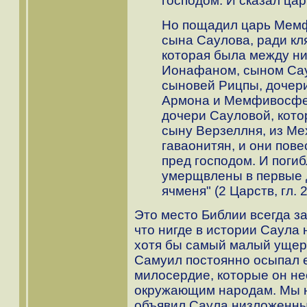
господом. И сказал цар
Но пощадил царь Мем
сына Саулова, ради кл
которая была между н
Ионафаном, сыном Сау
сыновей Рицпы, дочери
Армона и Мемфивосфея
дочери Сауловой, кото
сыну Верзеллня, из Мех
гаваонитян, и они пове
пред господом. И погиб
умерщвлены в первые 
ячменя" (2 Царств, гл. 21
Это место Библии всегда за
что нигде в истории Саула 
хотя бы самый малый ущер
Самуил постоянно осыпал е
милосердие, которые он не
окружающим народам. Мы н
объявил Саула низложенным