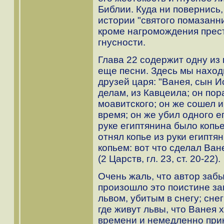
Библии. Куда ни повернись,
истории "святого помазанни
кроме нагромождения прес
гнусности.
Глава 22 содержит одну из
еще песни. Здесь мы наход
друзей царя: "Ванея, сын И
делам, из Кавцеила; он по
моавитского; он же сошел и
время; он же убил одного е
руке египтянина было копье
отнял копье из руки египтя
копьем: вот что сделал Ван
(2 Царств, гл. 23, ст. 20-22).
Очень жаль, что автор забы
произошло это поистине з
львом, убитым в снегу; снег
где живут львы, что Ванея 
времени и немедленно прик