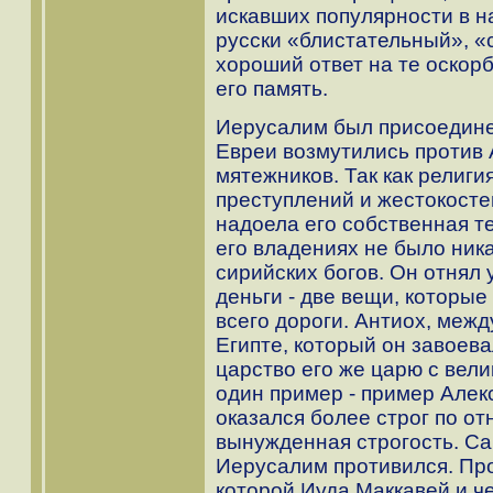
искавших популярности в н
русски «блистательный», «
хороший ответ на те оскор
его память.
Иерусалим был присоедине
Евреи возмутились против 
мятежников. Так как религ
преступлений и жестокосте
надоела его собственная те
его владениях не было ника
сирийских богов. Он отнял 
деньги - две вещи, которы
всего дороги. Антиох, межд
Египте, который он завоева
царство его же царю с вели
один пример - пример Алек
оказался более строг по от
вынужденная строгость. Са
Иерусалим противился. Пр
которой Иуда Маккавей и ч