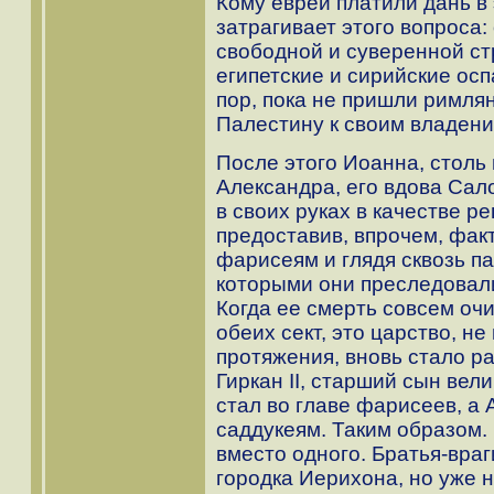
Кому евреи платили дань в 
затрагивает этого вопроса:
свободной и суверенной ст
египетские и сирийские осп
пор, пока не пришли римля
Палестину к своим владени
После этого Иоанна, столь
Александра, его вдова Са
в своих руках в качестве р
предоставив, впрочем, фак
фарисеям и глядя сквозь па
которыми они преследовали
Когда ее смерть совсем оч
обеих сект, это царство, н
протяжения, вновь стало р
Гиркан II, старший сын ве
стал во главе фарисеев, а 
саддукеям. Таким образом.
вместо одного. Братья-враг
городка Иерихона, но уже не