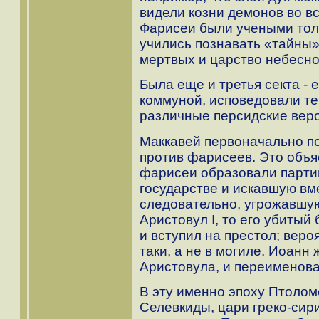
видели козни демонов во в
Фарисеи были учеными толк
учились познавать «тайны»
мертвых и царство небесно
Была еще и третья секта - 
коммуной, исповедовали те
различные персидские вер
Маккавей первоначально п
против фарисеев. Это объяс
фарисеи образовали парти
государстве и искавшую вм
следовательно, угрожавшую
Аристовул I, то его убитый
и вступил на престол; веро
таки, а не в могиле. Иоанн
Аристовула, и переименова
В эту именно эпоху Птоломе
Селевкиды, цари греко-сир