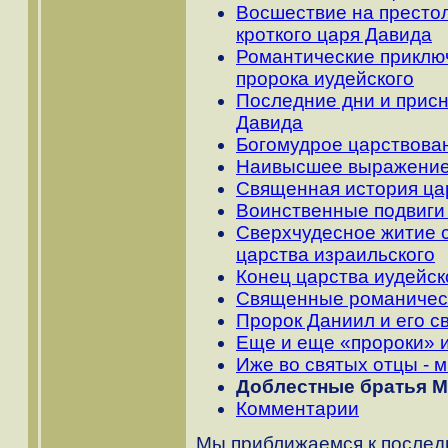
Восшествие на престол
кроткого царя Давида
Романтические приключ
пророка иудейского
Последние дни и присн
Давида
Богомудрое царствова
Наивысшее выражение
Священная история цар
Воинственные подвиги
Сверхчудесное житие с
царства израильского
Конец царства иудейск
Священные романическ
Пророк Даниил и его 
Еще и еще «пророки» и
Иже во святых отцы - 
Доблестные братья М
Комментарии
Мы приближаемся к послед