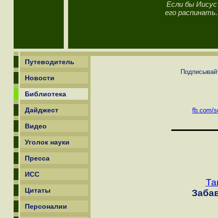
Если бы Иисус
его распинать.
Путеводитель
Подписывайт
Новости
Библиотека
Дайджест
fb.com/sc
Видео
Уголок науки
Пресса
ИСС
Та
Цитаты
Заба
Персоналии