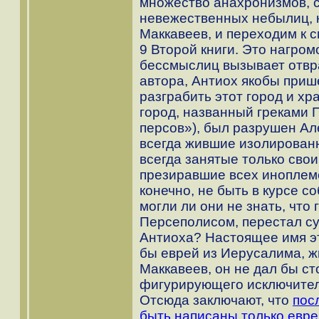
множество анахронизмов, с
невежественных небылиц, 
Маккавеев, и переходим к с
9 Второй книги. Это нагро
бессмыслиц вызывает отвр
автора, Антиох якобы приш
разграбить этот город и хр
город, названный греками 
персов»), был разрушен Ал
всегда жившие изолирован
всегда занятые только сво
презиравшие всех иноплем
конечно, не быть в курсе с
могли ли они не знать, что 
Персеполисом, перестал су
Антиоха? Настоящее имя эт
бы еврей из Иерусалима, ж
Маккавеев, он не дал бы с
фигурирующего исключитель
Отсюда заключают, что
пос
быть написаны только евре