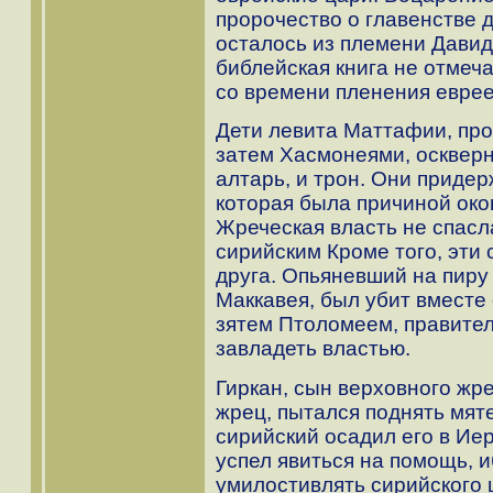
пророчество о главенстве 
осталось из племени Давид
библейская книга не отмеча
со времени пленения еврее
Дети левита Маттафии, про
затем Хасмонеями, осквер
алтарь, и трон. Они приде
которая была причиной око
Жреческая власть не спасл
сирийским Кроме того, эти 
друга. Опьяневший на пиру
Маккавея, был убит вместе
зятем Птоломеем, правител
завладеть властью.
Гиркан, сын верховного жр
жрец, пытался поднять мят
сирийский осадил его в Иер
успел явиться на помощь, 
умилостивлять сирийского 