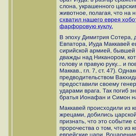
слона, украшенного царски
животное, полагая, что на 
схватил нашего еврея хобот
фарфоровую куклу.
В эпоху Димитрия Сотера, 
Евпатора, Иуда Маккавей е
сирийской армией, бывшей
дважды над Никанором, ко
голову и правую руку... и 
Маккав., гл. 7, ст. 47). Од
предводительством Вакхида
предоставили своему генер
ударами врага. Так погиб 
братья Ионафан и Симон на
Маккавей происходили из к
жрецами, добились царской
признать, что это событие
пророчества о том, что из 
еврейские цари. Воцарени