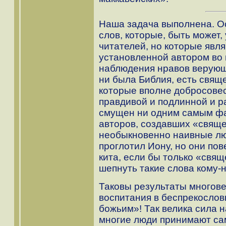
Наша задача выполнена. Ос
слов, которые, быть может
читателей, но которые явл
установленной автором во 
наблюдения нравов верующ
ни была Библия, есть свящ
которые вполне добросовес
правдивой и подлинной и р
смущен ни одним самым ф
авторов, создавших «свяще
необыкновенно наивные люд
проглотил Иону, но они пов
кита, если бы только «свя
шепнуть такие слова кому-н
Таковы результаты многове
воспитания в беспрекосло
божьим»! Так велика сила н
многие люди принимают са