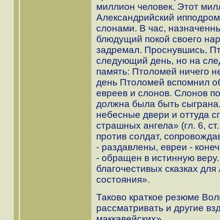
миллион человек. Этот мил
Александрийский ипподром.
слонами. В час, назначенны
блюдущий покой своего наро
задремал. Проснувшись, П
следующий день, но на сле
память: Птоломей ничего н
день Птоломей вспомнил об
евреев и слонов. Слонов п
должна была быть сыграна,
небесные двери и оттуда с
страшных ангела» (гл. 6, ст
против солдат, сопровожда
- раздавлены, евреи - конеч
- обращен в истинную веру. 
благочестивых сказках для
состояния».
Таково краткое резюме Вол
рассматривать и другие вз
маккавейских».