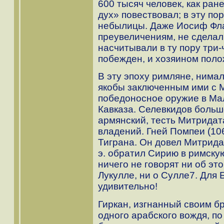
600 тысяч человек, как ран
дух» повествовал; в эту по
небылицы. Даже Иосиф Фла
преувеличениям, не сделал
насчитывали в ту пору три-
побежден, и хозяином полож
В эту эпоху римляне, нима
якобы заключенным ими с М
победоносное оружие в Ма
Кавказа. Селевкидов больш
армянский, тесть Митридат
владений. Гней Помпеи (106
Тиграна. Он довел Митридат
э. обратил Сирию в римску
ничего не говорят ни об эт
Лукулле, ни о Сулле7. Для 
удивительно!
Гиркан, изгнанный своим б
одного арабского вождя, по