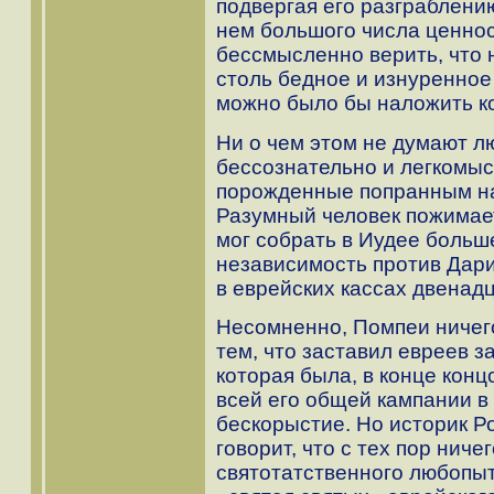
подвергая его разграблению
нем большого числа ценно
бессмысленно верить, что 
столь бедное и изнуренно
можно было бы наложить ко
Ни о чем этом не думают 
бессознательно и легкомы
порожденные попранным н
Разумный человек пожимает
мог собрать в Иудее больше
независимость против Дари
в еврейских кассах двенадц
Несомненно, Помпеи ничего
тем, что заставил евреев з
которая была, в конце конц
всей его общей кампании в
бескорыстие. Но историк Ро
говорит, что с тех пор нич
святотатственного любопытс