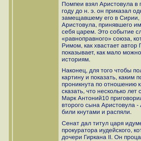
Помпеи взял Аристовула в п
году до н. э. он приказал 
замещавшему его в Сирии, 
Аристовула, принявшего им
себя царем. Это событие с
«равноправного» союза, ко
Римом, как хвастает автор
показывает, как мало можн
историям.
Наконец, для того чтобы п
картину и показать, каким
проникнута по отношению к
сказать, что несколько лет с
Марк Антоний10 приговорил
второго сына Аристовула - 
били кнутами и распяли.
Сенат дал титул царя идум
прокуратора иудейского, к
дочери Гиркана II. Он проц