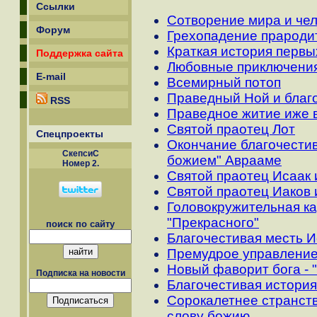
Ссылки
Сотворение мира и че
Форум
Грехопадение прароди
Краткая история перв
Поддержка сайта
Любовные приключения
E-mail
Всемирный потоп
Праведный Ной и благо
RSS
Праведное житие иже 
Святой праотец Лот
Спецпроекты
Окончание благочестив
СкепсиС
божием" Аврааме
Номер 2.
Святой праотец Исаак 
Святой праотец Иаков 
Головокружительная к
"Прекрасного"
поиск по сайту
Благочестивая месть 
Премудрое управление
Новый фаворит бога - 
Подписка на новости
Благочестивая история
Сорокалетнее странств
слову божию