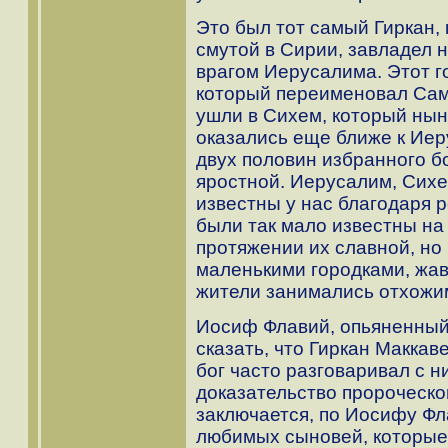
Это был тот самый Гиркан,
смутой в Сирии, завладел 
врагом Иерусалима. Этот г
который переименовал Сам
ушли в Сихем, который нын
оказались еще ближе к Иер
двух половин избранного б
яростной. Иерусалим, Сихе
известны у нас благодаря 
были так мало известны на
протяжении их славной, н
маленькими городками, жав
жители занимались отхожи
Иосиф Флавий, опьяненный
сказать, что Гиркан Маккав
бог часто разговаривал с н
доказательство пророческо
заключается, по Иосифу Фла
любимых сыновей, которые