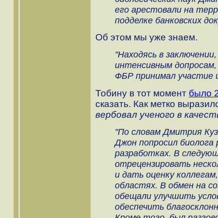
его арестовали на тер
подделке банковских до
Об этом мы уже знаем.
"Находясь в заключении
интенсивным допросам,
ФБР принимал участие и
Тобину в тот момент
было 2
сказать. Как метко выразил
вербовал ученого в качес
"По словам Дмитрия Куз
Джон попросил биолога 
разработках. В следующ
отрецензировать неско
и дать оценку коллегам
областях. В обмен на с
обещали улучшить усло
обеспечить благосклон
Кроме того, был разгов