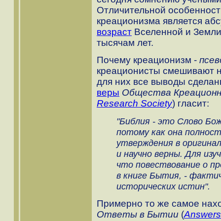
Отличительной особенност
креационизма является абс
возраст
Вселенной и Земли
тысячам лет.
Почему креационизм -
псев
креационисты смешивают на
для них все выводы сдела
веры
Общества Креационн
Research Society
)
гласит:
"Библия - это Слово Бож
потому как она полнос
утверждения в оригина
и научно верны. Для из
что повествование о пр
в книге Бытия, - факти
исторических истин".
Примерно то же самое нах
Ответы в Бытии
(
Answers