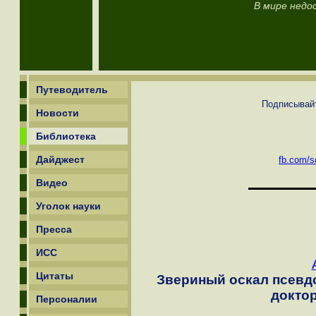
В мире недо
Путеводитель
Подписывайт
Новости
Библиотека
Дайджест
fb.com/sc
Видео
Уголок науки
Пресса
ИСС
Цитаты
Звериный оскал псевд
доктор
Персоналии