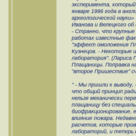
эксперимента, который 
январе 1996 года в анг
археологической науки»
Иванова и Велецкого об 
- Странно, что крупные
работах известные фак
"эффект омоложения Пл
Кузнецов. - Некоторые 
лаборатория". (Лариса 
Плащаницы. Поправка н
"второе Пришествие" сч
" - Мы пришли к выводу,
что общий принцип рад
нельзя механически пер
плащаницу без специаль
биофракционирование, 
влияние пожара. Недавн
расчетов, которые пров
лабораторий, и теперь 