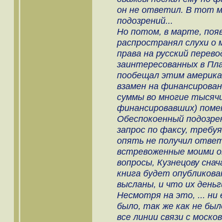
он не ответил. В тот 
подозрений...
Но потом, в марте, поя
распространял слухи о 
права на русский перево
заинтересованных в Пла
пообещал этим америка
взамен на финансирован
суммы во многие тысячи
финансировавших) помен
Обеспокоенный подозрен
запрос по факсу, требуя
опять не получил ответ
встревоженные моими о
вопросы, Кузнецову снач
книга будет опубликован
высланы, и что их деньг
Несмотря на это, ... ни
было, так же как не был
все линии связи с моск