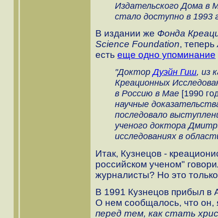
Издательского Дома в М
стало доступно в 1993 го
В издании же
Фонда Креац
Science Foundation
, теперь
есть
еще одно упоминание
"Доктор
Дуэйн Гиш
, из
Креационных Исследован
в Россию в Мае
[1990 го
научные доказательства 
последовало выступлен
ученого доктора Дмитри
исследованиях в области
Итак, Кузнецов - креациони
российском ученом" говори
журналисты? Но это только
В 1991 Кузнецов прибыл в
О нем сообщалось, что он,
перед тем, как стать хри