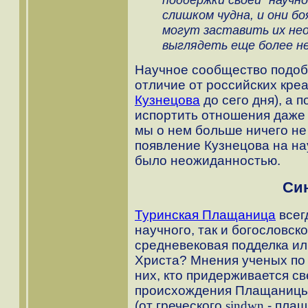
слишком чудна, и они б
могут заставить их не
выглядеть еще более н
Научное сообщество подоб
отличие от российских кре
Кузнецова
до сего дня), а п
испортить отношения даже
мы о нем больше ничего н
появление Кузнецова на на
было неожиданностью.
Син
Туринская Плащаница
всег
научного, так и богословско
средневековая подделка ил
Христа? Мнения ученых по 
них, кто придерживается с
происхождения Плащаницы
(от греческого
sindwn
- плащ