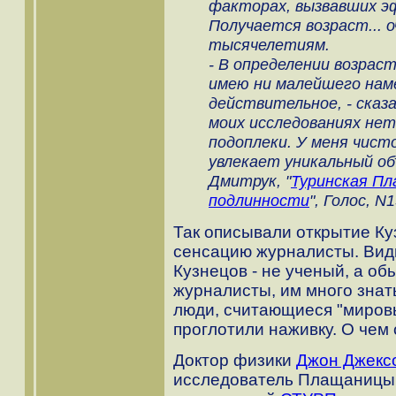
факторах, вызвавших э
Получается возраст... о
тысячелетиям.
- В определении возрас
имею ни малейшего нам
действительное, - сказа
моих исследованиях нет
подоплеки. У меня чист
увлекает уникальный об
Дмитрук, "
Туринская Пл
подлинности
", Голос, N1
Так описывали открытие Куз
сенсацию журналисты. Види
Кузнецов - не ученый, а об
журналисты, им много знать
люди, считающиеся "миров
проглотили наживку. О чем
Доктор физики
Джон Джекс
исследователь Плащаницы 