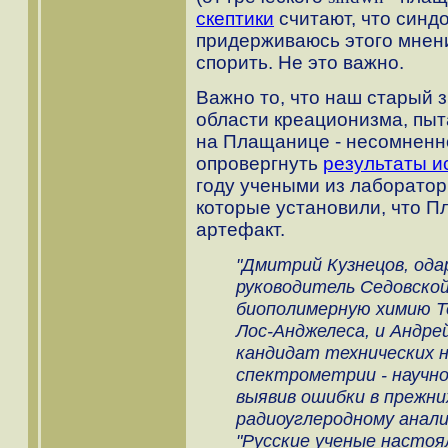
скептики
считают, что синдо
придерживаюсь этого мнени
спорить. Не это важно.
Важно то, что наш старый 
области креационизма, пыт
на Плащанице - несомненн
опровергнуть
результаты и
году учеными из лаборато
которые установили, что П
артефакт.
"Дмитрий Кузнецов, ода
руководитель Седовско
биополимерную химию 
Лос-Анджелеса, и Андре
кандидат технических н
спектрометрии - научн
выявив ошибки в прежни
радиоуглеродному анали
"Русские ученые настоя