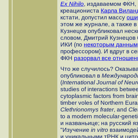
Ex Nihilo
, издаваемом ФКН,
креациониста
Карла Вилан
кстати, допустил массу
оши
этом же журнале, а также 
Кузнецов опубликовал неск
словом, Дмитрий Кузнецов 
ИКИ (по
некоторым данным
профессором). И вдруг в се
ФКН
разорвал все отношен
Что же случилось? Оказывае
опубликовал в
Международ
(
International Journal of Neu
studies of interactions bet
cytoplasmic factors from brain
timber voles of Northern Eura
Clethrionomys frater
, and
Cle
to a modern molecular-genetic
и названьице; на русский я
"Изучение
in vitro
взаимодей
и уникальными тРНК и цит