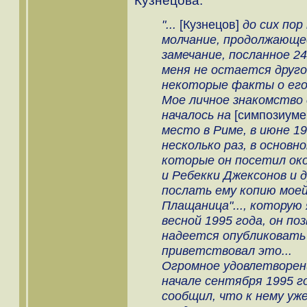
Кузнецова.
"...
[Кузнецов]
до сих пор
молчание, продолжающе
замечание, посланное 24
меня не остается друго
некоторые факты о его 
Мое личное знакомство
началось на
[симпозиуме
место в Риме, в июне 19
несколько раз, в основ
которые он посетил ок
и Ребекки Джексонов и д
послать ему копию моей
Плащаница"..., которую
весной 1995 года, он по
надеется опубликовать 
приветствовал это...
Огромное удовлетворени
начале сентября 1995 г
сообщил, что к нему уж