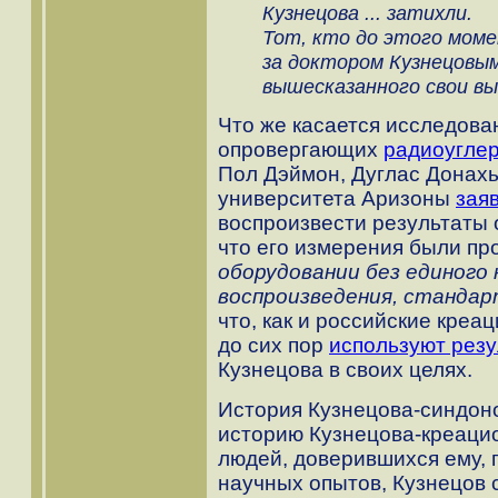
Кузнецова ... затихли.
Тот, кто до этого мом
за доктором Кузнецовым
вышесказанного свои вы
Что же касается исследова
опровергающих
радиоугле
Пол Дэймон, Дуглас Донахь
университета Аризоны
зая
воспроизвести результаты о
что его измерения были п
оборудовании без единого
воспроизведения, стандар
что, как и российские креа
до сих пор
используют рез
Кузнецова в своих целях.
История Кузнецова-синдон
историю Кузнецова-креаци
людей, доверившихся ему, 
научных опытов, Кузнецов с