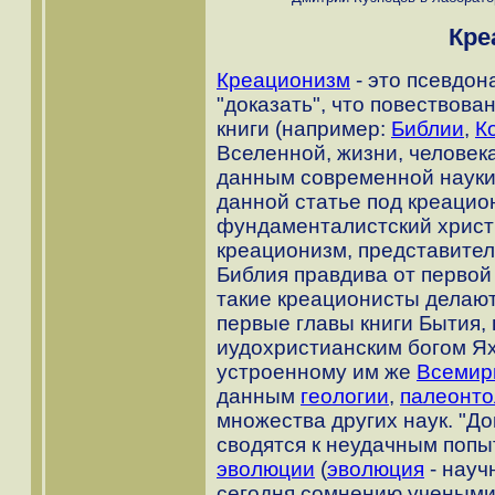
Кре
Креационизм
- это псевдон
"доказать", что повествова
книги (например:
Библии
,
К
Вселенной, жизни, человека
данным современной науки,
данной статье под креацио
фундаменталистский хрис
креационизм, представител
Библия правдива от первой
такие креационисты делают 
первые главы книги Бытия
иудохристианским богом Ях
устроенному им же
Всемир
данным
геологии
,
палеонто
множества других наук. "До
сводятся к неудачным попы
эволюции
(
эволюция
- нау
сегодня сомнению учеными)