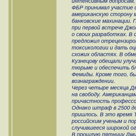
интенсивным допросам,
ФБР принимал участие 
американскую сторону 
банковские махинации. 
при первой встрече Джо
о своих разработках. В
предложил отрецензиро
токсикологии и дать о
схожих областях. В обм
Кузнецову обещали улуч
тюрьме и обеспечить б
Фемиды. Кроме того, бы
вознаграждении.
Через четыре месяца Д
на свободу. Американца
причастность профессо
Однако штраф в 2500 д
пришлось. В это время 
российским ученым и по
случившееся широкой ог
В прошлую пятницу Дми