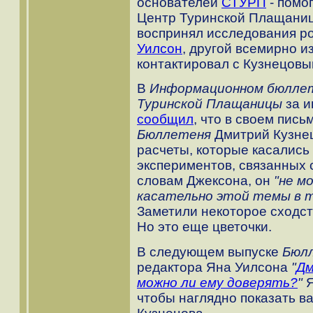
основателей
СТУРП
- помо
Центр Туринской Плащаниц
воспринял исследования р
Уилсон
, другой всемирно и
контактировал с Кузнецовым
В
Информационном бюлле
Туринской Плащаницы
за и
сообщил
, что в своем пис
Бюллетеня
Дмитрий Кузнец
расчеты, которые касались
экспериментов, связанных
словам Джексона, он
"не м
касательно этой темы в т
Заметили некоторое сходс
Но это еще цветочки.
В следующем выпуске
Бюл
редактора Яна Уилсона
"
Дм
можно ли ему доверять?
"
Я
чтобы наглядно показать в