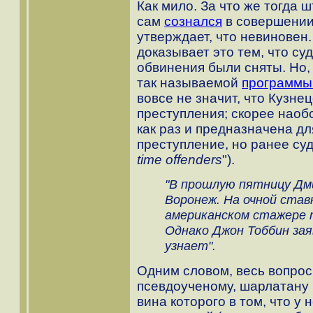
Как мило. За что же тогда
сам
сознался
в совершении
утверждает, что невиновен.
доказывает это тем, что суд
обвинения были сняты. Но, 
так называемой
программы
вовсе не значит, что Кузн
преступления; скорее наоб
как раз и предназначена дл
преступление, но ранее су
time offenders
").
"В прошлую пятницу Дм
Воронеж. На очной став
американском стажере 
Однако Джон Тоббин зая
узнает".
Одним словом, весь вопрос
псевдоученому, шарлатану 
вина которого в том, что у 