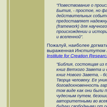
"Повествование о происх
Бытия, - простое, но ф
действительных событи
предоставляет надежну
(framework) для научног
происхождении и истори
и вселенной".
Пожалуй, наиболее догмат
выраженная
Институтом 
Institute for Creation Resear
"Библия, состоящая из
книг Ветхого Завета и 
книг Нового Завета, - 
Творца человеку. Ее уни
боговдохновенность гар
том виде как они были 
чудесным путем, безош
авторитетными во всем
будучи свободными от о