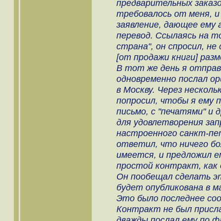
предварительных заказов
требовалось от меня, и
заявление, дающее ему 
перевод. Ссылаясь на то
страна", он спросил, не
[от продажи книги] раз
В тот же день я отправи
одновременно послал ор
в Москву. Через нескольк
попросил, чтобы я ему п
письмо, с "печатями" и 
для удовлетворения за
настроенного санкт-пе
ответил, что ничего бол
имеется, и предложил 
простой контракт, как 
Он пообещал сделать эт
будет опубликована в 
Это было последнее со
Контракт не был прислан
дважды послал ему по фа