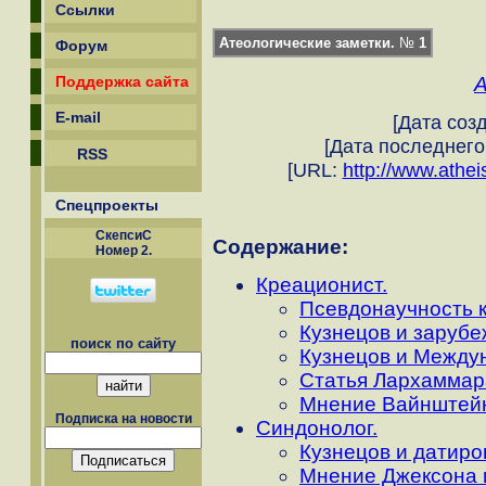
Ссылки
Атеологические заметки.
№
1
Форум
Поддержка сайта
E-mail
[Дата созд
[Дата последнего
RSS
[URL:
http://www.athei
Спецпроекты
СкепсиС
Содержание:
Номер 2.
Креационист.
Псевдонаучность 
Кузнецов и заруб
поиск по сайту
Кузнецов и Между
Статья Лархаммар
Мнение Вайнштейн
Подписка на новости
Синдонолог.
Кузнецов и датир
Мнение Джексона и