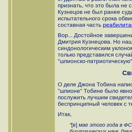
признать, что это была не с
Кузнецов не был ранее суд
испытательного срока обвин
составная часть
реабилита
Вор... Достойное завершен
Дмитрия Кузнецова. Но наш
синдонологическим уклоном 
только представился случа
"шпионско-патриотическую" 
Св
О деле Джона Тобина напис
"шпионе" Тобине было явн
послужить лучшим свидетел
беспринципный человек с
Итак,
"
[в]
мае этого года в Ф
биологических наук Дмит