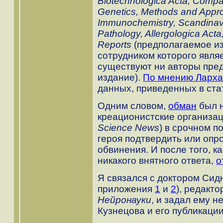
Biotechnologica Acta, Compar
Genetics, Methods and Appro
Immunochemistry, Scandinavi
Pathology, Allergologica Act
Reports
(предполагаемое из
сотрудником которого являе
существуют ни авторы пред
издание).
По мнению Ларх
данных, приведенных в ста
Одним словом,
обман
был н
креационистские организа
Science News
) в срочном п
героя подтвердить или опр
обвинения. И после того, ка
никакого внятного ответа,
о
Я связался с доктором Сид
приложения
1
и
2
), редакт
Нейронауки
, и задал ему н
Кузнецова и его публикаци