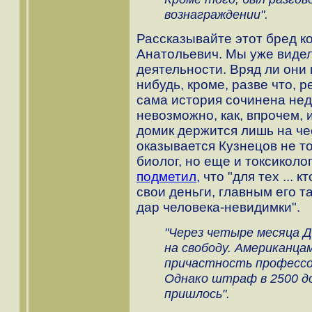
вознаграждении".
Рассказывайте этот бред к
Анатольевич. Мы уже видел
деятельности. Вряд ли они 
нибудь, кроме, разве что, 
сама история сочинена нед
невозможно, как, впрочем, 
домик держится лишь на че
оказывается Кузнецов не то
биолог, но еще и токсиколо
подметил
, что "для тех ...
свои деньги, главным его т
дар человека-невидимки".
"Через четыре месяца 
на свободу. Американца
причастность профессо
Однако штраф в 2500 д
пришлось".