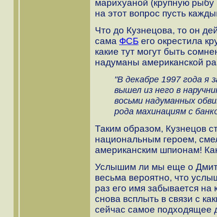
марихуаной (крупную рыбу п
на этот вопрос пусть кажды
Что до Кузнецова, то он де
сама
ФСБ
его окрестила кр
какие тут могут быть сомне
надуманы американской ра
"В декабре 1997 года я 
вышел из него в наручни
восьми надуманных обви
рода махинациям с банк
Таким образом, Кузнецов ст
национальным героем, сме
американским шпионам! Как
Услышим ли мы еще о Дмит
весьма вероятно, что услыш
раз его имя забывается на 
снова всплыть в связи с ка
сейчас самое подходящее д