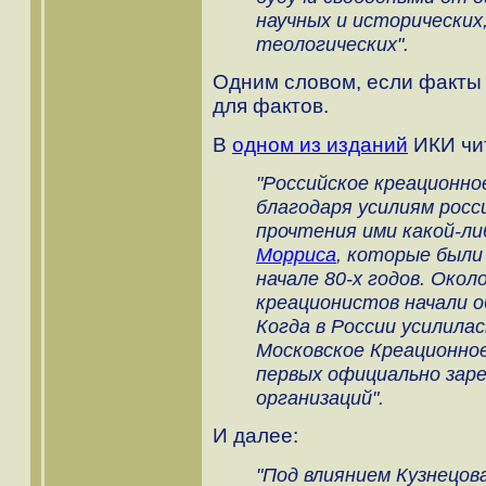
научных и исторических
теологических".
Одним словом, если факты 
для фактов.
В
одном из изданий
ИКИ чи
"Российское креационно
благодаря усилиям росси
прочтения ими какой-ли
Морриса
, которые были
начале 80-х годов. Окол
креационистов начали о
Когда в России усилила
Московское Креационно
первых официально зар
организаций".
И далее:
"Под влиянием Кузнецо