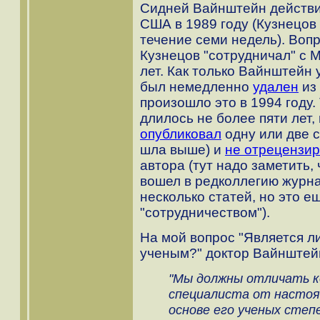
Сидней Вайнштейн действи
США в 1989 году (Кузнецов
течение семи недель). Воп
Кузнецов "сотрудничал" с 
лет. Как только Вайнштейн 
был немедленно
удален
из 
произошло это в 1994 году.
длилось не более пяти лет,
опубликовал
одну или две с
шла выше) и
не отрецензи
автора (тут надо заметить, 
вошел в редколлегию журна
несколько статей, но это е
"сотрудничеством").
На мой вопрос "Является л
ученым?" доктор Вайнштейн
"Мы должны отличать 
специалиста от настоя
основе его ученых степ