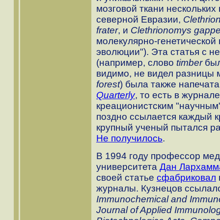
мозговой ткани нескольких
северной Евразии,
Clethrio
frater
, и
Clethrionomys gappe
молекулярно-генетической 
эволюции"). Эта статья с 
(например, слово
timber
был
видимо, не видел разницы
forest
) была также напечат
Quarterly
, то есть в журнал
креационистским "научным"
поздно ссылается каждый к
крупный ученый пытался ра
Не получилось
.
В 1994 году профессор мед
университета
Дан Лархамм
своей статье
сфабриковал
журналы. Кузнецов ссылал
Immunochemical and Immunocy
Journal of Applied Immunolo