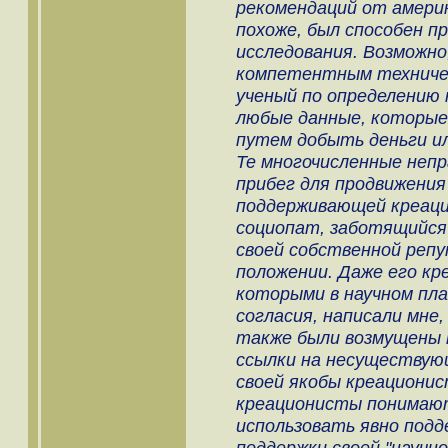
рекомендаций от америк
похоже, был способен п
исследования. Возможно
компетентным техниче
ученый по определению
любые данные, которые
путем добыть деньги и
Те многочисленные непр
прибег для продвижения
поддерживающей креацио
социопат, заботящийся 
своей собственной реп
положении. Даже его кр
которыми в научном пла
согласия, написали мне
также были возмущены 
ссылки на несуществую
своей якобы креационис
креационисты понимают
использовать явно под
поддержки своей "научно