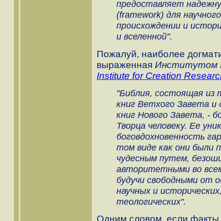
предоставляет надежну
(framework) для научног
происхождении и истори
и вселенной".
Пожалуй, наиболее догмат
выраженная
Институтом 
Institute for Creation Resear
"Библия, состоящая из
книг Ветхого Завета и 
книг Нового Завета, - 
Творца человеку. Ее уни
боговдохновенность гар
том виде как они были 
чудесным путем, безош
авторитетными во всем
будучи свободными от о
научных и исторических
теологических".
Одним словом, если факты 