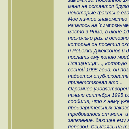
меня не остается друго
некоторые факты о его 
Мое личное знакомство
началось на
[симпозиуме
место в Риме, в июне 19
несколько раз, в основ
которые он посетил ок
и Ребекки Джексонов и д
послать ему копию моей
Плащаница"..., которую
весной 1995 года, он по
надеется опубликовать 
приветствовал это...
Огромное удовлетворени
начале сентября 1995 г
сообщил, что к нему уж
предварительных заказов
требовалось от меня, и
заявление, дающее ему 
перевод. Ссылаясь на то