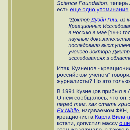
Science Foundation
, теперь
есть
еще одно упоминание
"Доктор
Дуэйн Гиш
, из
Креационных Исследован
в Россию в Мае
[1990 го
научные доказательства 
последовало выступлен
ученого доктора Дмитри
исследованиях в области
Итак, Кузнецов - креациони
российском ученом" говори
журналисты? Но это только
В 1991 Кузнецов прибыл в
О нем сообщалось, что он,
перед тем, как стать хри
Ex Nihilo
, издаваемом ФКН,
креациониста
Карла Вилан
кстати, допустил массу
оши
этом же журнале, а также 