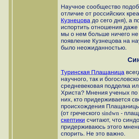
Научное сообщество подоб
отличие от российских кре
Кузнецова
до сего дня), а п
испортить отношения даже
мы о нем больше ничего н
появление Кузнецова на на
было неожиданностью.
Син
Туринская Плащаница
всег
научного, так и богословско
средневековая подделка ил
Христа? Мнения ученых по 
них, кто придерживается с
происхождения Плащаницы
(от греческого
sindwn
- плащ
скептики
считают, что синдо
придерживаюсь этого мнени
спорить. Не это важно.