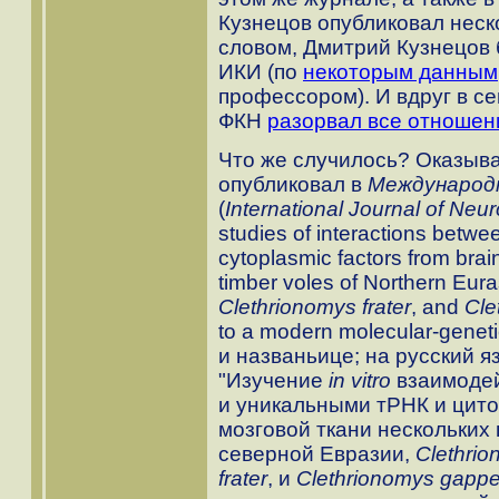
Кузнецов опубликовал неск
словом, Дмитрий Кузнецов 
ИКИ (по
некоторым данным
профессором). И вдруг в се
ФКН
разорвал все отношен
Что же случилось? Оказывае
опубликовал в
Международ
(
International Journal of Neu
studies of interactions bet
cytoplasmic factors from brain
timber voles of Northern Eura
Clethrionomys frater
, and
Cle
to a modern molecular-genetic
и названьице; на русский я
"Изучение
in vitro
взаимодей
и уникальными тРНК и цит
мозговой ткани нескольких
северной Евразии,
Clethrio
frater
, и
Clethrionomys gappe