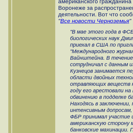
американского гражданина 
Воронеже за распространен
деятельности. Вот что соо
"
Все новости Черноземья
"
"В мае этого года в ФС
биологических наук Дмит
приехал в США по приг
"Международного журнал
Вайнштейна. В течение
сотрудничал с данным и
Кузнецов занимается п
области двойных техно
отравляющих веществ на
году его арестовали н
обвинению в подделке б
Находясь в заключении,
интенсивным допросам,
ФБР принимал участие 
американскую сторону 
банковские махинации. 