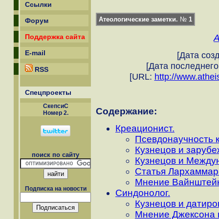
Ссылки
Атеологические заметки.
№
1
Форум
Поддержка сайта
E-mail
[Дата созд
[Дата последнего
RSS
[URL:
http://www.athei
Спецпроекты
СкепсиС
Содержание:
Номер 2.
Креационист.
Псевдонаучность 
Кузнецов и заруб
поиск по сайту
Кузнецов и Между
Статья Лархаммар
Мнение Вайнштейн
Подписка на новости
Синдонолог.
Кузнецов и датир
Мнение Джексона и