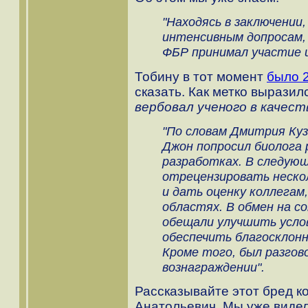
"Находясь в заключении
интенсивным допросам,
ФБР принимал участие и
Тобину в тот момент
было 2
сказать. Как метко выразил
вербовал ученого в качес
"По словам Дмитрия Куз
Джон попросил биолога 
разработках. В следующ
отрецензировать неско
и дать оценку коллегам
областях. В обмен на с
обещали улучшить усло
обеспечить благосклон
Кроме того, был разгов
вознаграждении".
Рассказывайте этот бред к
Анатольевич. Мы уже видел