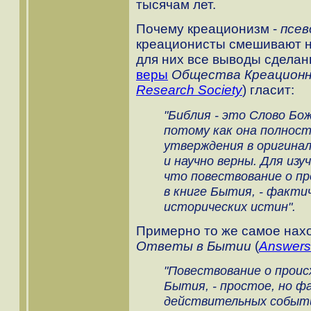
тысячам лет.
Почему креационизм -
псев
креационисты смешивают на
для них все выводы сдела
веры
Общества Креационн
Research Society
)
гласит:
"Библия - это Слово Бож
потому как она полнос
утверждения в оригина
и научно верны. Для из
что повествование о пр
в книге Бытия, - факти
исторических истин".
Примерно то же самое нах
Ответы в Бытии
(
Answers
"Повествование о происх
Бытия, - простое, но ф
действительных событи