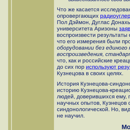
Что же касается исследова
опровергающих
радиоугле
Пол Дэймон, Дуглас Донахь
университета Аризоны
зая
воспроизвести результаты о
что его измерения были п
оборудовании без единого
воспроизведения, стандар
что, как и российские креа
до сих пор
используют рез
Кузнецова в своих целях.
История Кузнецова-синдон
историю Кузнецова-креаци
людей, доверившихся ему, 
научных опытов, Кузнецов с
синдонологической. Но, ви
не научил.
Мо