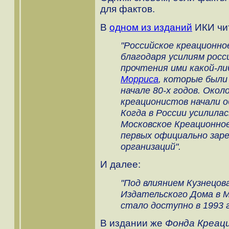
для фактов.
В
одном из изданий
ИКИ чи
"Российское креационно
благодаря усилиям росси
прочтения ими какой-ли
Морриса
, которые были
начале 80-х годов. Окол
креационистов начали о
Когда в России усилила
Московское Креационно
первых официально зар
организаций".
И далее:
"Под влиянием Кузнецо
Издательского Дома в М
стало доступно в 1993 го
В издании же
Фонда Креац