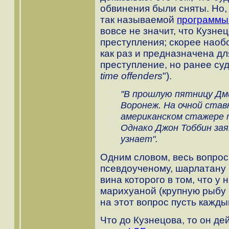
обвинения были сняты. Но, 
так называемой
программы
вовсе не значит, что Кузн
преступления; скорее наоб
как раз и предназначена дл
преступление, но ранее су
time offenders
").
"В прошлую пятницу Дм
Воронеж. На очной став
американском стажере 
Однако Джон Тоббин зая
узнает".
Одним словом, весь вопрос
псевдоученому, шарлатану 
вина которого в том, что у 
марихуаной (крупную рыбу п
на этот вопрос пусть кажды
Что до Кузнецова, то он де