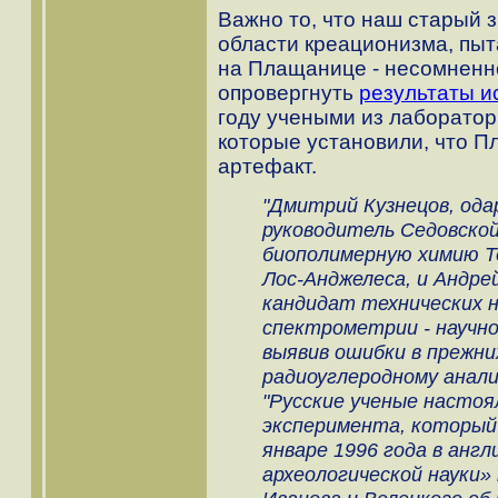
Важно то, что наш старый 
области креационизма, пыт
на Плащанице - несомненн
опровергнуть
результаты и
году учеными из лаборато
которые установили, что П
артефакт.
"Дмитрий Кузнецов, ода
руководитель Седовско
биополимерную химию 
Лос-Анджелеса, и Андре
кандидат технических н
спектрометрии - научн
выявив ошибки в прежни
радиоуглеродному анали
"Русские ученые настоя
эксперимента, который 
январе 1996 года в анг
археологической науки»