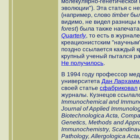
молекулярно-генетической 
эволюции"). Эта статья с 
(например, слово
timber
был
видимо, не видел разницы
forest
) была также напечат
Quarterly
, то есть в журнал
креационистским "научным"
поздно ссылается каждый к
крупный ученый пытался ра
Не получилось
.
В 1994 году профессор мед
университета
Дан Лархамм
своей статье
сфабриковал
журналы. Кузнецов ссылал
Immunochemical and Immunocy
Journal of Applied Immunolo
Biotechnologica Acta, Compar
Genetics, Methods and Appro
Immunochemistry, Scandinavi
Pathology, Allergologica Act