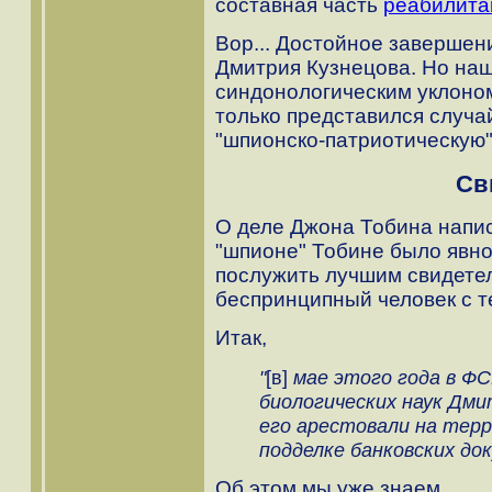
составная часть
реабилита
Вор... Достойное завершен
Дмитрия Кузнецова. Но наш
синдонологическим уклоном 
только представился случа
"шпионско-патриотическую" 
Св
О деле Джона Тобина напис
"шпионе" Тобине было явн
послужить лучшим свидетел
беспринципный человек с
Итак,
"
[в]
мае этого года в Ф
биологических наук Дмит
его арестовали на тер
подделке банковских до
Об этом мы уже знаем.