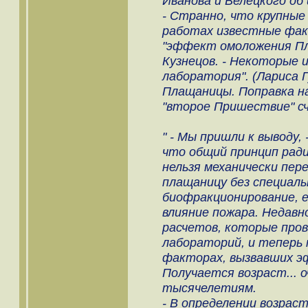
Иванова и Велецкого об 
- Странно, что крупные
работах известные фак
"эффект омоложения Пл
Кузнецов. - Некоторые 
лаборатория". (Лариса 
Плащаницы. Поправка н
"второе Пришествие" сч
" - Мы пришли к выводу,
что общий принцип рад
нельзя механически пер
плащаницу без специаль
биофракционирование, 
влияние пожара. Недавн
расчетов, которые пров
лабораторий, и теперь 
факторах, вызвавших э
Получается возраст... о
тысячелетиям.
- В определении возрас