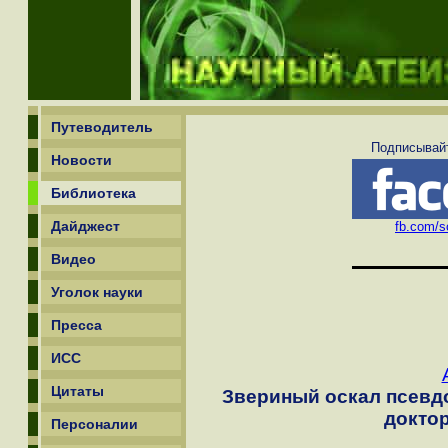
Путеводитель
Подписывайт
Новости
Библиотека
Дайджест
fb.com/sc
Видео
Уголок науки
Пресса
ИСС
Цитаты
Звериный оскал псевд
доктор
Персоналии