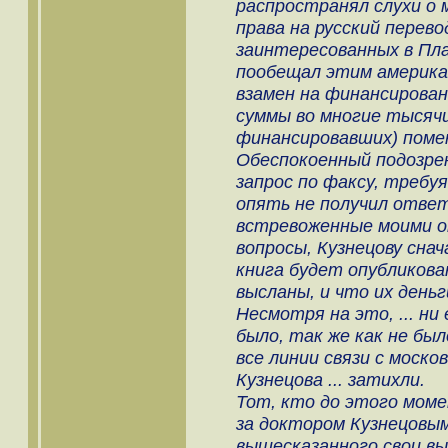
распространял слухи о 
права на русский перево
заинтересованных в Пла
пообещал этим америка
взамен на финансирован
суммы во многие тысячи
финансировавших) помен
Обеспокоенный подозрен
запрос по факсу, требуя
опять не получил ответ
встревоженные моими о
вопросы, Кузнецову снач
книга будет опубликован
высланы, и что их деньг
Несмотря на это, ... ни
было, так же как не был
все линии связи с моск
Кузнецова ... затихли.
Тот, кто до этого мом
за доктором Кузнецовым
вышесказанного свои вы