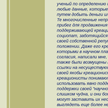
ученый по определению
любые данные, которые
путем добыть деньги и
Те многочисленные непр
прибег для продвижения
поддерживающей креацио
социопат, заботящийся 
своей собственной реп
положении. Даже его кр
которыми в научном пла
согласия, написали мне
также были возмущены 
ссылки на несуществую
своей якобы креационис
креационисты понимают
использовать явно под
поддержки своей "научно
слишком чудна, и они б
могут заставить их не
выглядеть еще более н