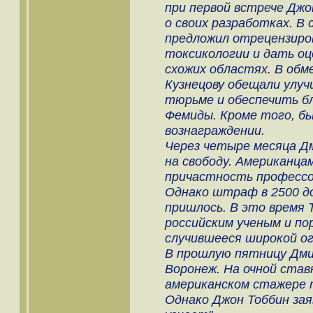
при первой встрече Джо
о своих разработках. В
предложил отрецензиро
токсикологии и дать о
схожих областях. В обм
Кузнецову обещали улуч
тюрьме и обеспечить б
Фемиды. Кроме того, бы
вознаграждении.
Через четыре месяца Д
на свободу. Американца
причастность профессо
Однако штраф в 2500 д
пришлось. В это время 
российским ученым и по
случившееся широкой ог
В прошлую пятницу Дми
Воронеж. На очной став
американском стажере 
Однако Джон Тоббин зая