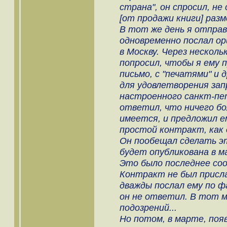
страна", он спросил, не
[от продажи книги] раз
В тот же день я отправи
одновременно послал ор
в Москву. Через нескольк
попросил, чтобы я ему п
письмо, с "печатями" и 
для удовлетворения за
настроенного санкт-пе
ответил, что ничего бол
имеется, и предложил 
простой контракт, как 
Он пообещал сделать эт
будет опубликована в 
Это было последнее со
Контракт не был прислан
дважды послал ему по фа
он не ответил. В тот 
подозрений...
Но потом, в марте, поя