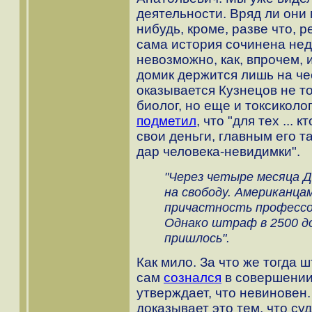
деятельности. Вряд ли они 
нибудь, кроме, разве что, 
сама история сочинена нед
невозможно, как, впрочем, 
домик держится лишь на че
оказывается Кузнецов не то
биолог, но еще и токсиколо
подметил
, что "для тех ...
свои деньги, главным его т
дар человека-невидимки".
"Через четыре месяца 
на свободу. Американца
причастность профессо
Однако штраф в 2500 д
пришлось".
Как мило. За что же тогда
сам
сознался
в совершении
утверждает, что невиновен.
доказывает это тем, что суд