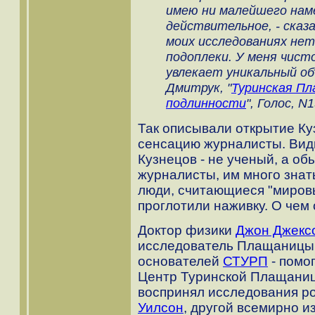
имею ни малейшего нам
действительное, - сказа
моих исследованиях нет
подоплеки. У меня чист
увлекает уникальный об
Дмитрук, "
Туринская Пл
подлинности
", Голос, N1
Так описывали открытие Куз
сенсацию журналисты. Види
Кузнецов - не ученый, а об
журналисты, им много знать
люди, считающиеся "миров
проглотили наживку. О чем
Доктор физики
Джон Джекс
исследователь Плащаницы 
основателей
СТУРП
- помо
Центр Туринской Плащаниц
воспринял исследования р
Уилсон
, другой всемирно и