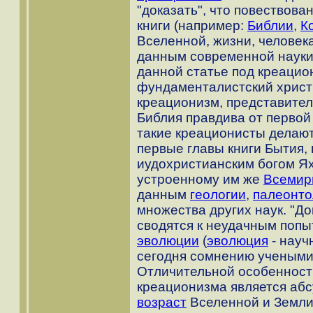
"доказать", что повествова
книги (например:
Библии
,
К
Вселенной, жизни, человека
данным современной науки,
данной статье под креацио
фундаменталистский хрис
креационизм, представител
Библия правдива от первой
такие креационисты делают 
первые главы книги Бытия
иудохристианским богом Ях
устроенному им же
Всемир
данным
геологии
,
палеонто
множества других наук. "До
сводятся к неудачным попы
эволюции
(
эволюция
- нау
сегодня сомнению учеными)
Отличительной особенност
креационизма является абс
возраст
Вселенной и Земли