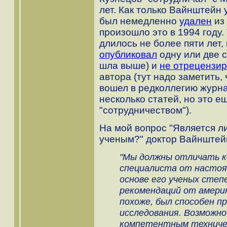
лет. Как только Вайнштейн 
был немедленно
удален
из 
произошло это в 1994 году.
длилось не более пяти лет,
опубликовал
одну или две с
шла выше) и
не отрецензи
автора (тут надо заметить, 
вошел в редколлегию журна
несколько статей, но это е
"сотрудничеством").
На мой вопрос "Является л
ученым?" доктор Вайнштейн
"Мы должны отличать 
специалиста от настоя
основе его ученых степ
рекомендаций от америк
похоже, был способен п
исследования. Возможно
компетентным техниче