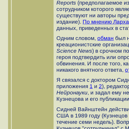
Reports
(предполагаемое из
сотрудником которого являе
существуют ни авторы пред
издание).
По мнению Ларх
данных, приведенных в ста
Одним словом,
обман
был н
креационистские организа
Science News
) в срочном п
героя подтвердить или опр
обвинения. И после того, ка
никакого внятного ответа,
о
Я связался с доктором Сид
приложения
1
и
2
), редакт
Нейронауки
, и задал ему н
Кузнецова и его публикаци
Сидней Вайнштейн действи
США в 1989 году (Кузнецов
течение семи недель). Воп
Кузнецов "сотрудничал" с 