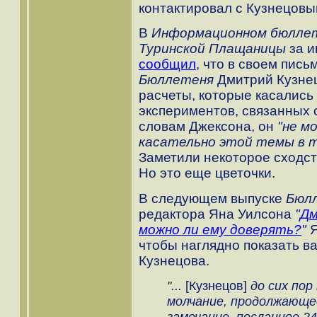
контактировал с Кузнецовым
В
Информационном бюлле
Туринской Плащаницы
за и
сообщил
, что в своем пис
Бюллетеня
Дмитрий Кузнец
расчеты, которые касались
экспериментов, связанных
словам Джексона, он
"не м
касательно этой темы в т
Заметили некоторое сходс
Но это еще цветочки.
В следующем выпуске
Бюл
редактора Яна Уилсона
"
Дм
можно ли ему доверять?
"
Я
чтобы наглядно показать в
Кузнецова.
"...
[Кузнецов]
до сих пор
молчание, продолжающе
замечание, посланное 24