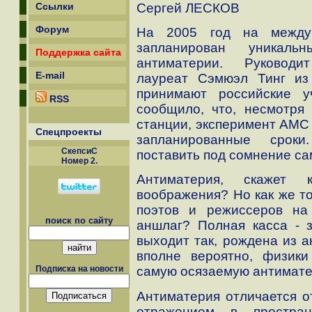
Сергей ЛЕСКОВ
Ссылки
Форум
На 2005 год на междун
запланирован уникаль
Поддержка сайта
антиматерии. Руководи
E-mail
лауреат Сэмюэл Тинг из
принимают российские 
RSS
сообщило, что, несмотря
станции, эксперимент АМС 
Спецпроекты
запланированные сроки
СкепсиС
поставить под сомнение са
Номер 2.
Антиматерия, скажет к
воображения? Но как же то
поэтов и режиссеров на
поиск по сайту
аншлаг? Полная касса - з
выходит так, рождена из а
вполне вероятно, физики
самую осязаемую антимате
Подписка на новости
Антиматерия отличается о
отражением в простран