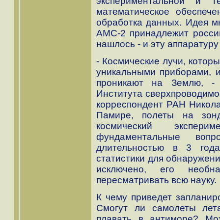
экспериментальной и т
математическое обеспече
обработка данных. Идея м
АМС-2 принадлежит россий
нашлось - и эту аппаратуру
- Космические лучи, котор
уникальными приборами, и
проникают на Землю, - 
Института сверхпроводимос
корреспондент РАН Никола
Памире, полеты на зонд
космический экспер
фундаментальные вопр
длительностью в 3 года
статистики для обнаружени
исключено, его необн
пересматривать всю науку.
К чему приведет запланир
Смогут ли самолеты лета
плавать в антиморе? Мо