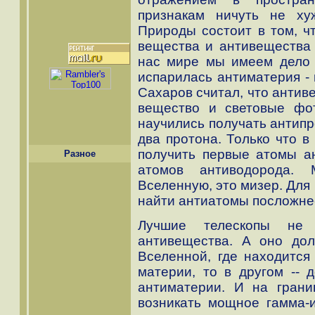
признакам ничуть не ху
Природы состоит в том, ч
вещества и антивещества
нас мире мы имеем дело 
испарилась антиматерия - 
Сахаров считал, что антив
вещество и световые фот
научились получать антипр
два протона. Только что 
получить первые атомы а
Разное
атомов антиводорода. 
Вселенную, это мизер. Для
найти антиатомы посложне
Лучшие телескопы не
антивещества. А оно до
Вселенной, где находится
материи, то в другом -- 
антиматерии. И на грани
возникать мощное гамма-и