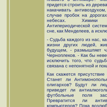
придется строить из дерева
накачивать антивоздухом
случае пробок на дорогах
небесах. Химики 
Антипериодической систем
сне, как Менделеев, а искл
- Судьба каждого из нас, к
жизни других людей, ж
будущем, - размышляет ч
Черноплеков. - Как бы неве
исключить того, что судь
связана с непонятной и по
Как скажется присутствие
Станет ли Антимонополь
олигархов? Будут ли лю
приведет ли антиалкогол
футбольные поля зас
Превратится ли анти
компьютеров? Пока возлюб