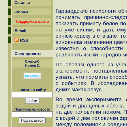
Ссылки
Гарвардские психологи об
Форум
понимать причинно-следс
Поддержка сайта
показать примату белое по
но уже синим, и дать ему
E-mail
синюю краску в стакане, то
RSS
виновника изменения цвет
известно о способности
Спецпроекты
различать языки народов м
СкепсиС
По словам одного из учё
Номер 2.
эксперимент, поставленны
узнать, что приматы спосо
о событиях. В исследова
диких макак резус.
поиск по сайту
Во время эксперимента 
водой и два целых яблока.
Подписка на новости
на две половинки ножом. 
с водой и две половинки ф
между половинок и соединя