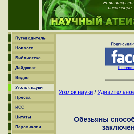
Если открыти
инквизиции,
Путеводитель
Подписывайт
Новости
Библиотека
Дайджест
fb.com/sc
Видео
Уголок науки
Уголок науки
/
Удивительное
Пресса
ИСС
Цитаты
Обезьяны способ
заключен
Персоналии