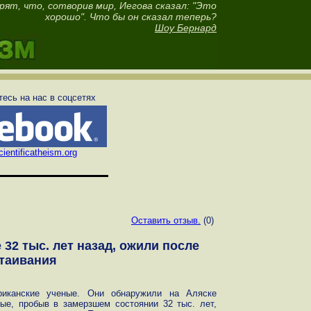
рят, что, сотворив мир, Иегова сказал: "Это
хорошо". Что бы он сказал теперь?
Шоу Бернард
есь на нас в соцсетях
ientificatheism.org
Оставить отзыв.
(0)
32 тыс. лет назад, ожили после
таивания
риканские ученые. Они обнаружили на Аляске
рые, пробыв в замерзшем состоянии 32 тыс. лет,