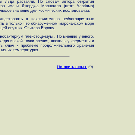
цы льда растаяли. По словам автора открытия
етов имени Джорджа Маршалла (штат Алабама)
ольшое значение для космических исследований.
уществовать в исключительно неблагоприятных
ать в только что обнаруженном марсианском море
щей спутник Юпитера Европу.
нобактериум плейстоцениум". По мнению ученого,
медицинской точки зрения, поскольку ферменты и
ть ключ к проблеме продолжительного хранения
низких температурах.
Оставить отзыв.
(0)