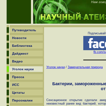
Нам гово
Путеводитель
Подписывайт
Новости
Библиотека
fb.com/sc
Дайджест
Видео
Уголок науки
/
Замечательная природа
Уголок науки
Пресса
Бактерии, замороженные 
ИСС
от
Цитаты
Сенсационное открытие сделали аме
Персоналии
неизвестный ранее вид бактерий, кото