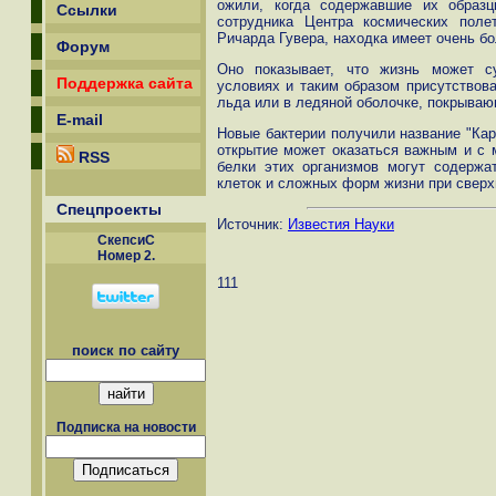
ожили, когда содержавшие их образ
Ссылки
сотрудника Центра космических пол
Ричарда Гувера, находка имеет очень б
Форум
Оно показывает, что жизнь может с
Поддержка сайта
условиях и таким образом присутствов
льда или в ледяной оболочке, покрываю
E-mail
Новые бактерии получили название "Кар
открытие может оказаться важным и с 
RSS
белки этих организмов могут содержа
клеток и сложных форм жизни при сверх
Спецпроекты
Источник:
Известия Науки
СкепсиС
Номер 2.
111
поиск по сайту
Подписка на новости