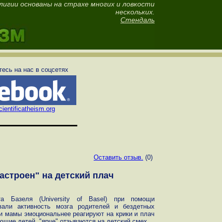
лигии основаны на страхе многих и ловкости
нескольких.
Стендаль
есь на нас в соцсетях
ientificatheism.org
Оставить отзыв.
(0)
астроен" на детский плач
а Базеля (University of Basel) при помощи
овали активность мозга родителей и бездетных
и мамы эмоциональнее реагируют на крики и плач
ющие детей, "ярче" отзываются на детский смех.