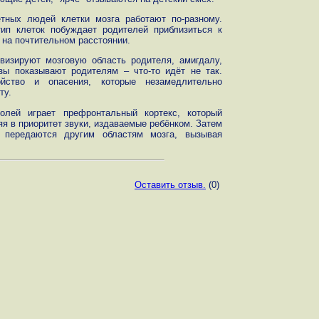
тных людей клетки мозга работают по-разному.
ип клеток побуждает родителей приблизиться к
 на почтительном расстоянии.
ивизируют мозговую область родителя, амигдалу,
зы показывают родителям – что-то идёт не так.
йство и опасения, которые незамедлительно
ту.
лей играет префронтальный кортекс, который
 в приоритет звуки, издаваемые ребёнком. Затем
а передаются другим областям мозга, вызывая
Оставить отзыв.
(0)