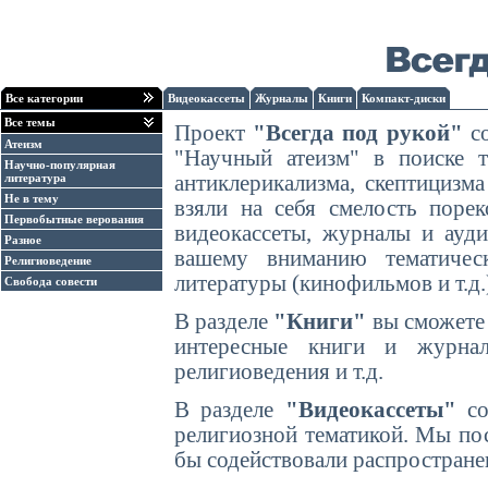
Все категории
Видеокассеты
Журналы
Книги
Компакт-диски
Все темы
Проект
"Всегда под рукой"
со
Атеизм
"Научный атеизм" в поиске т
Научно-популярная
литература
антиклерикализма, скептицизма
Не в тему
взяли на себя смелость поре
Первобытные верования
видеокассеты, журналы и ауд
Разное
вашему вниманию тематичес
Религиоведение
литературы (кинофильмов и т.д.
Свобода совести
В разделе
"Книги"
вы сможете 
интересные книги и журнал
религиоведения и т.д.
В разделе
"Видеокассеты"
со
религиозной тематикой. Мы по
бы содействовали распростране