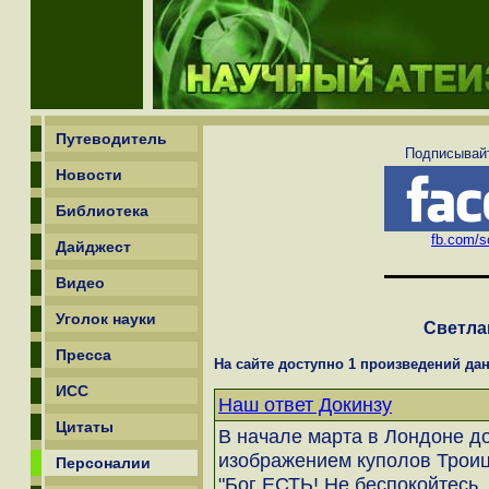
Путеводитель
Подписывайт
Новости
Библиотека
fb.com/sc
Дайджест
Видео
Уголок науки
Светла
Пресса
На сайте доступно 1 произведений дан
ИСС
Наш ответ Докинзу
Цитаты
В начале марта в Лондоне д
изображением куполов Троиц
Персоналии
"Бог ЕСТЬ! Не беспокойтесь