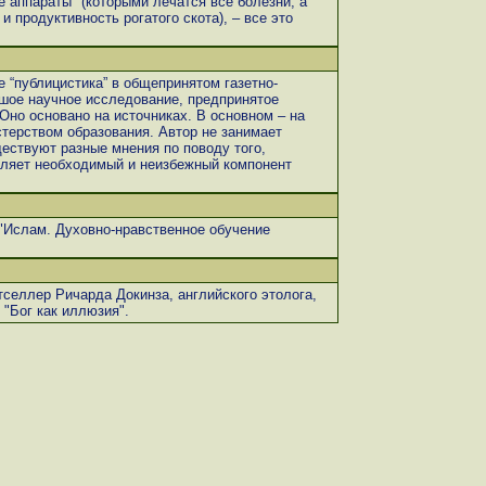
е аппараты" (которыми лечатся все болезни, а
 продуктивность рогатого скота), – все это
е “публицистика” в общепринятом газетно-
шое научное исследование, предпринятое
 Оно основано на источниках. В основном – на
терством образования. Автор не занимает
ществуют разные мнения по поводу того,
авляет необходимый и неизбежный компонент
 "Ислам. Духовно-нравственное обучение
селлер Ричарда Докинза, английского этолога,
 "Бог как иллюзия".