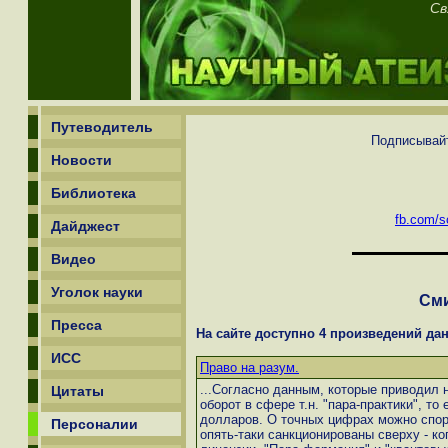
Св
Путеводитель
Подписывайт
Новости
Библиотека
fb.com/sc
Дайджест
Видео
Уголок науки
См
Пресса
На сайте доступно 4 произведений дан
ИСС
Право на разум.
...Согласно данным, которые приводил 
Цитаты
оборот в сфере т.н. "пара-практики", то
долларов. О точных цифрах можно спори
Персоналии
опять-таки санкционированы сверху - к