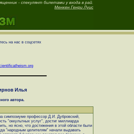
ященник - спекулянт билетами у входа в рай.
Менкен Генри Луис
есь на нас в соцсетях
ientificatheism.org
ирнов Илья
ного автора.
на симпозиуме профессор Д.И. Дубровский,
 есть "оккультных услуг", достиг миллиарда
ть, но ясно, что достижения в этой области были
огда "народным целителям" начали выдавать