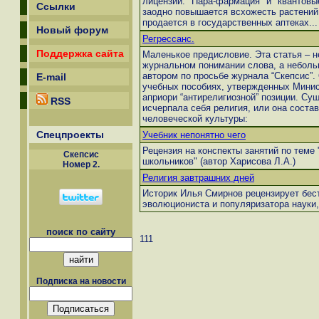
лицензии. "Пара-фармация" и "квантовы
Ссылки
заодно повышается всхожесть растений и
продается в государственных аптеках...
Новый форум
Регрессанс.
Поддержка сайта
Маленькое предисловие. Эта статья – н
журнальном понимании слова, а неболь
автором по просьбе журнала “Скепсис”.
E-mail
учебных пособиях, утвержденных Минис
априори “антирелигиозной” позиции. Су
RSS
исчерпала себя религия, или она сост
человеческой культуры:
Спецпроекты
Учебник непонятно чего
Рецензия на конспекты занятий по теме
Скепсиc
школьников" (автор Харисова Л.А.)
Номер 2.
Религия завтрашних дней
Историк Илья Смирнов рецензирует бест
эволюциониста и популяризатора науки,
поиск по сайту
111
Подписка на новости