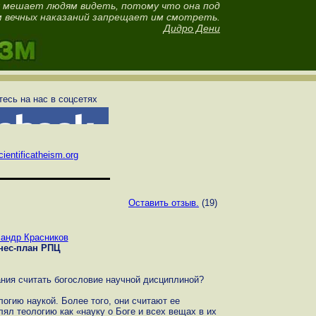
 мешает людям видеть, потому что она под
 вечных наказаний запрещает им смотреть.
Дидро Дени
есь на нас в соцсетях
ientificatheism.org
Оставить отзыв.
(19)
андр Красников
нес-план РПЦ
ания считать богословие научной дисциплиной?
логию наукой. Более того, они считают ее
ял теологию как «науку о Боге и всех вещах в их