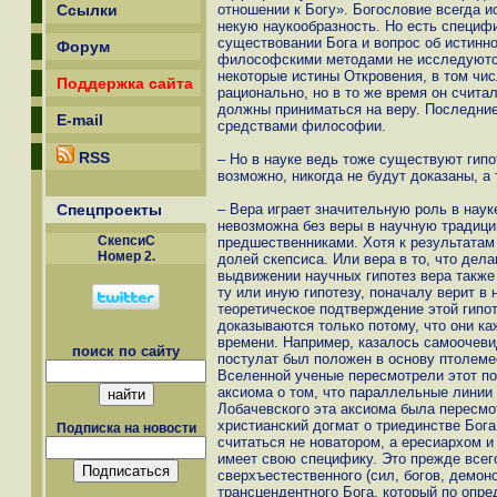
Ссылки
отношении к Богу». Богословие всегда 
некую наукообразность. Но есть специфи
существовании Бога и вопрос об истинн
Форум
философскими методами не исследуются
некоторые истины Откровения, в том чи
Поддержка сайта
рационально, но в то же время он счита
должны приниматься на веру. Последние
E-mail
средствами философии.
RSS
– Но в науке ведь тоже существуют гипо
возможно, никогда не будут доказаны, а
Спецпроекты
– Вера играет значительную роль в наук
невозможна без веры в научную традици
СкепсиС
предшественниками. Хотя к результатам
Номер 2.
долей скепсиса. Или вера в то, что дел
выдвижении научных гипотез вера также
ту или иную гипотезу, поначалу верит в 
теоретическое подтверждение этой гипо
доказываются только потому, что они к
времени. Например, казалось самоочеви
поиск по сайту
постулат был положен в основу птолеме
Вселенной ученые пересмотрели этот п
аксиома о том, что параллельные линии 
Лобачевского эта аксиома была пересмо
христианский догмат о триединстве Бога
Подписка на новости
считаться не новатором, а ересиархом и
имеет свою специфику. Это прежде всег
сверхъестественного (сил, богов, демон
трансцендентного Бога, который по опр