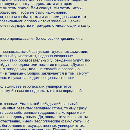
денежную доплату кандидатам и докторам
ят об этом прямо. Вам скажут: мы хотим, чтобы
обществе, чтобы не было наркомании,
я, погони за быстрыми и легкими деньгами и т.п.
 правильными словами стоит желание Церкви
счет государства и граждан, отчисляющих в казну
тного преподавания богословских дисциплин в
ов-преподавателей выпускают духовные академии,
тарный университет, недавно созданные
ники этих образовательных учреждений будут, по-
йдут преподаватели теологии в вузах, «Духовно-
ных заведениях, ведь не случайно вопросы о
ут «в тандеме». Вопрос заключается в том, смогут
олах и вузах наши доморощенные теологи.
 большинстве европейских университетов
Почему бы нам не подражать в этом передовой
, странным. Если какой-нибудь либеральный
 на опыт развитых западных стран, то ему сразу
сть свои собственные традиции, на которые мы и
я к западному опыту. Да, западные университеты
естественно, имели теологические факультеты. Но
ь богословие в государственных университетах.
ариях и духовных академиях. Правда, у нас в