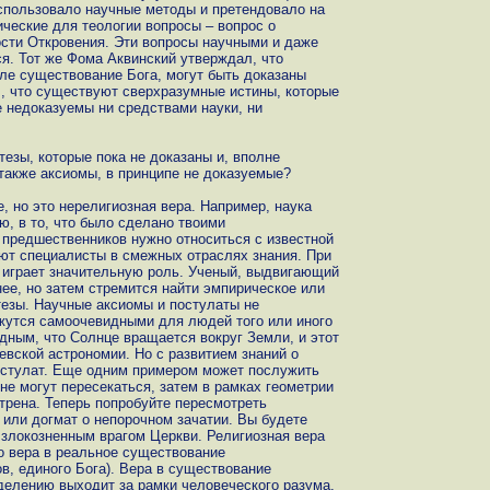
использовало научные методы и претендовало на
ческие для теологии вопросы – вопрос о
ости Откровения. Эти вопросы научными и даже
. Тот же Фома Аквинский утверждал, что
сле существование Бога, могут быть доказаны
л, что существуют сверхразумные истины, которые
 недоказуемы ни средствами науки, ни
тезы, которые пока не доказаны и, вполне
 также аксиомы, в принципе не доказуемые?
е, но это нерелигиозная вера. Например, наука
ю, в то, что было сделано твоими
 предшественников нужно относиться с известной
ают специалисты в смежных отраслях знания. При
 играет значительную роль. Ученый, выдвигающий
нее, но затем стремится найти эмпирическое или
тезы. Научные аксиомы и постулаты не
ажутся самоочевидными для людей того или иного
дным, что Солнце вращается вокруг Земли, и этот
евской астрономии. Но с развитием знаний о
остулат. Еще одним примером может послужить
не могут пересекаться, затем в рамках геометрии
трена. Теперь попробуйте пересмотреть
 или догмат о непорочном зачатии. Вы будете
 злокозненным врагом Церкви. Религиозная вера
о вера в реальное существование
ов, единого Бога). Вера в существование
еделению выходит за рамки человеческого разума,