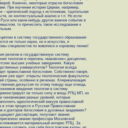
верой. Конечно, некоторые отрасли богословия
ми. При изучении истории Церкви, например,
и – критический подход к источникам, тщательная
тв, их контекстуальный анализ и т.п. Но если
 Руси или какое-нибудь другое важное событие в
мыслом, то причислить такое исследование к
ильным.
сциплин в систему государственного образования
тся не только науки, но и искусства, и
омы специалистов по живописи и хоровому пению!
ния религии в государственную систему
ения теологии в перечень «ваковских» дисциплин,
ветских высших учебных заведениях. Какую
арственных университетов? Теология всегда
дет православное богословие. Собственно говоря,
ания уже идет: открыты теологические факультеты
ей страны, особенно в регионах. Клерикализация
ственная дискуссия по этому поводу еще отнюдь
ронников введения теологии в систему
демонстрирует не только силу и мощь РПЦ МП, но
и чиновниками разных уровней, которые
заполнить идеологический вакуум православной
а в этом процессе и Русская Православная
ов и докторов богословия в духовных академиях?
ащищают диссертации, получают звания.
присвоено звание профессора Московской
рослеживается материальный интерес РПЦ. За
ерена готовить для себя богословские кадры, из