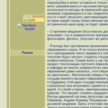
недоказуема и может оставаться только 
могут разрабатываться научными метода
используются методы исторической наук
проверка содержащихся в них свидетельс
кто-то станет объяснять христианизацию
истории нашей страны божественным про
исторической науке вряд ли будет прав
– Сторонники введения богословских ди
указывают, что в университетах преподаю
философия. Дескать, получают же дипл
– Я всегда был противником проникнове
образования и науки. И не только включ
Разное
но и преподавания такого предмета в с
теологию будут изучать студенты госуд
конфессиональна. Скорее всего у нас бу
процесс теологизации светского образов
и кафедры во многих университетах наш
образования давно началась, хотя обще
не закончилась. Фактическая победа сто
государственного высшего образования 
и поддержку этой идеи государственным
сознательно или интуитивно стремятся 
верой. Со своей стороны, заинтересован
Церковь. Что мешает готовить кандидат
Внутри церковной системы богословы з
Например, Андрею Кураеву Патриархом 
духовной академии. Здесь отчетливо п
деньги налогоплательщиков Церковь нам