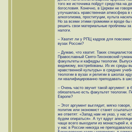
того же источника пойдут средства на 
богословия. Конечно, в Церкви не говор
улучшилась нравственная атмосфера в 
алкоголизма, проституции, культа насили
Но за всеми этими громкими и вроде бы
решить свои материальные проблемы за 
налоги.
– Хватит ли у РПЦ кадров для повсемес
вузах России?
– Думаю, что хватит. Таких специалист
Православный Свято-Тихоновский гумани
факультеты и кафедры теологии. Выпуск
видимому, востребованы. Из их среды вы
нравственной культуры» в средних учеб
теологии в вузах и религии в школах ид
ли квалифицированно преподавать в шк
– Очень часто звучит такой аргумент: в
обязательно есть факультет теологии. 
Европе?
– Этот аргумент выглядит, мягко говоря
политик или экономист станет ссылаться
же ответят: «Запад нам не указ, у нас е
будем опираться». А тут вдруг апелляци
чаще всего выходили из монастырей и, 
у нас в России никогда не преподавалос
Богословские кадры готовились в семин