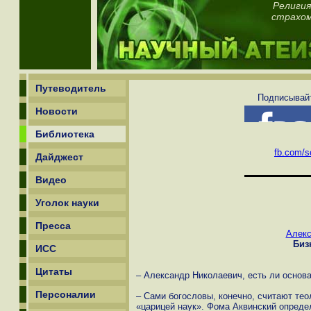
Религия
страхом
Путеводитель
Подписывайт
Новости
Библиотека
fb.com/sc
Дайджест
Видео
Уголок науки
Пресса
Алекс
Биз
ИСС
Цитаты
– Александр Николаевич, есть ли основ
Персоналии
– Сами богословы, конечно, считают тео
«царицей наук». Фома Аквинский определ