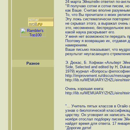
24 марта Эйнштейн ответил по-англ
"Я получаю сотни и сотни писем, но
как Ваше. Считаю вполне разумным
То, что Вы прочитали о моих религ
Эту ложь систематически повторяют.
не скрывал этого, а выражал очень 
это, несомненно, беспредельное во
какой наука раскрывает его.
У меня нет возможности передать п
Поэтому я возвращаю их, отдавая 
намерениям.
Ваше письмо показывает, что мудрос
результат неугасающего стремления
Э. Дюкас, Б. Хофман «Альберт Эйншт
Разное
Side, Selected and edited by H, Dukas
1979) журнал «Вопросы философии» 
http://improvement.ru/discus/messag
http://lib.ru/MEMUARY/ZHZL/einshtein
Очень хорошая книга:
http://lib.ru/MEMUARY/ZHZL/einshtein
"... Учитель пятых классов в Огайо
узнав о биологической классификац
царству. Он уговорил их написать п
ноября отослал подборку писем Эйн
найдет время для ответа. 17 января
"Дорогие дети!