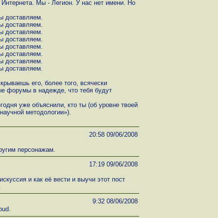
 Интернета. Мы - Легион. У нас нет имени. Но
ы доставляем.
ы доставляем.
ы доставляем.
ы доставляем.
ы доставляем.
ы доставляем.
ы доставляем.
ы доставляем.
скрываешь его, более того, всячески
е форумы в надежде, что тебя будут
годня уже объяснили, кто ты (об уровне твоей
«научной методологии»).
20:58 09/06/2008
другим персонажам.
17:19 09/06/2008
искуссия и как её вести и выучи этот пост
.
9:32 08/06/2008
oud.