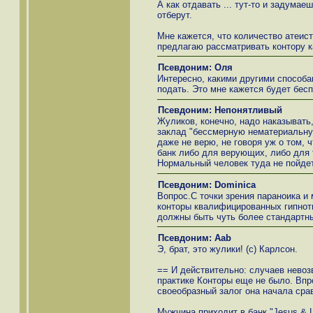
А как отдавать ... тут-то и задумае
отберут.
Мне кажется, что количество атеис
предлагаю рассматривать контору ка
Псевдоним: Оля
Интересно, какими другими способа
подать. Это мне кажется будет бесп
Псевдоним: Непонятливый
Жуликов, конечно, надо наказывать,
заклад "бессмерную нематериальну
даже не верю, не говоря уж о том, ч
банк либо для верующих, либо для т
Нормальный человек туда не пойдет
Псевдоним: Dominica
Вопрос.С точки зрения параноика и 
конторы квалифицированных гипноти
должны быть чуть более стандартн
Псевдоним: Ааb
Э, брат, это жулики! (с) Карлсон.
== И действительно: случаев невоз
практике Конторы еще не было. Впр
своеобразный залог она начала сра
Мужчина приходит в банк "Jesus & L