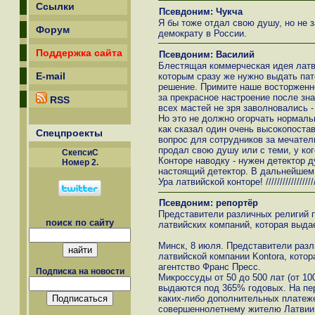
Ссылки
Псевдоним: Чукча
Я бы тоже отдал свою душу, но не з
Форум
демократу в России.
Поддержка сайта
Псевдоним: Василий
Блестящая коммерческая идея латви
E-mail
которым сразу же нужно выдать пат
решение. Примите наше восторженн
за прекрасное настроение после зн
RSS
всех мастей не зря заволновались -
Но это не должно огорчать нормал
как сказал один очень высокопоста
Спецпроекты
вопрос для сотрудников за мечатель
продал свою душу или с теми, у ког
СкепсиС
Конторе наводку - нужен детектор д
Номер 2.
настоящий детектор. В дальнейшем 
Ура латвийской конторе! /////////////////////////
Псевдоним: репортёр
Представители различных религий п
поиск по сайту
латвийских компаний, которая выда
Минск, 8 июля. Представители разл
латвийской компании Kontora, кото
агентство Франс Пресс.
Подписка на новости
Микроссуды от 50 до 500 лат (от 10
выдаются под 365% годовых. На пер
каких-либо дополнительных платеж
совершеннолетнему жителю Латвии 