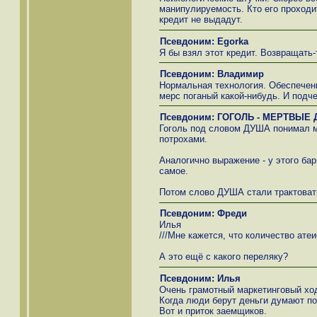
манипулируемость. Кто его проходит
кредит не выдадут.
Псевдоним: Egorka
Я бы взял этот кредит. Возвращать-
Псевдоним: Владимир
Нормальная технология. Обеспечени
мерс поганый какой-нибудь. И подче
Псевдоним: ГОГОЛЬ - МЕРТВЫЕ
Гоголь под словом ДУША понимал м
потрохами.
Аналогично выражение - у этого бар
самое.
Потом слово ДУША стали трактоват
Псевдоним: Фреди
Илья
///Мне кажется, что количество ате
А это ещё с какого переляку?
Псевдоним: Илья
Очень грамотный маркетинговый хо
Когда люди берут деньги думают по
Вот и приток заемщиков.