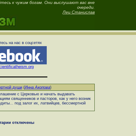
тесь к чужим богам. Они выслушают вас вне
очереди.
Лец Станислав
есь на нас в соцсетях
ientificatheism.org
ертной души
(
Инна Акопова
)
глашение с Церковью и начать выдавать
иям священников и пасторов, как у него возник
диты... под залог их, латвийцев, бессмертной
тарии отключены