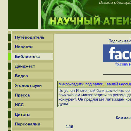
Всегда обращай
Путеводитель
Подписывайт
Новости
Библиотека
fb.com/sc
Дайджест
Видео
Микрокредиты под залог... вашей бессм
Уголок науки
Не успел Ипотечный банк заключить со
Пресса
прихожанам микрокредиты по рекомендац
конкурент. Он предлагает латвийцам кре
души.
ИСС
Цитаты
Коммен
Персоналии
1-16