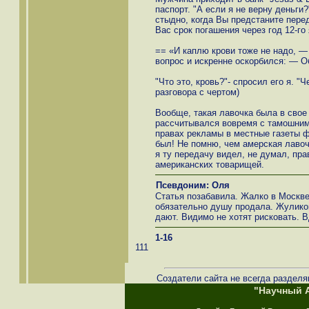
паспорт. "А если я не верну деньги?
стыдно, когда Вы предстаните перед
Вас срок погашения через год 12-го я
== «И каплю крови тоже не надо, 
вопрос и искренне оскорбился: — Об
"Что это, кровь?"- спросил его я. "Че
разговора с чертом)
Вообще, такая лавочка была в свое 
рассчитывался вовремя с тамошним "
правах рекламы в местные газеты ф
был! Не помню, чем амерская лавочк
я ту передачу видел, не думал, пра
американских товарищей.
Псевдоним: Оля
Статья позабавила. Жалко в Москве
обязательно душу продала. Жуликов
дают. Видимо не хотят рисковать. Вд
1-16
111
Создатели сайта не всегда разделя
"Научный А