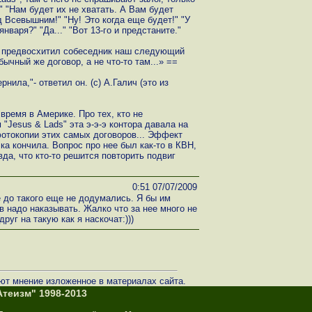
" "Нам будет их не хватать. А Вам будет
 Всевышним!" "Ну! Это когда еще будет!" "У
нваря?" "Да..." "Вот 13-го и предстаните."
— предвосхитил собеседник наш следующий
ычный же договор, а не что-то там...» ==
рнила,"- ответил он. (с) А.Галич (это из
время в Америке. Про тех, кто не
Jesus & Lads" эта э-э-э контора давала на
отокопии этих самых договоров... Эффект
а кончила. Вопрос про нее был как-то в КВН,
вда, что кто-то решится повторить подвиг
0:51 07/07/2009
 до такого еще не додумались. Я бы им
 надо наказывать. Жалко что за нее много не
руг на такую как я наскочат:)))
ют мнение изложенное в материалах сайта.
теизм" 1998-2013