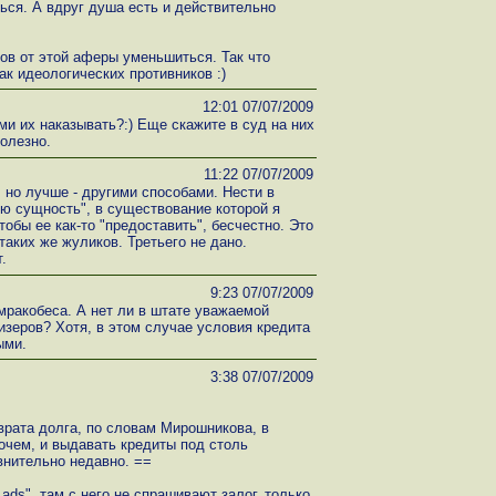
шься. А вдруг душа есть и действительно
тов от этой аферы уменьшиться. Так что
к идеологических противников :)
12:01 07/07/2009
ми их наказывать?:) Еще скажите в суд на них
олезно.
11:22 07/07/2009
 но лучше - другими способами. Нести в
ю сущность", в существование которой я
тобы ее как-то "предоставить", бесчестно. Это
аких же жуликов. Третьего не дано.
.
9:23 07/07/2009
мракобеса. А нет ли в штате уважаемой
зеров? Хотя, в этом случае условия кредита
ыми.
3:38 07/07/2009
врата долга, по словам Мирошникова, в
очем, и выдавать кредиты под столь
внительно недавно. ==
ads", там с него не спрашивают залог, только