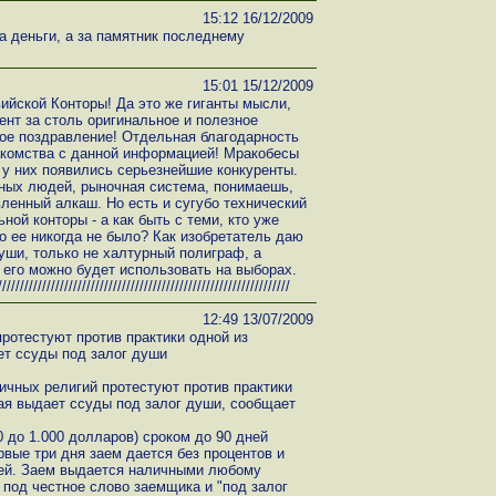
15:12 16/12/2009
а деньги, а за памятник последнему
15:01 15/12/2009
йской Конторы! Да это же гиганты мысли,
ент за столь оригинальное и полезное
ое поздравление! Отдельная благодарность
акомства с данной информацией! Мракобесы
 у них появились серьезнейшие конкуренты.
ьных людей, рыночная система, понимаешь,
вленный алкаш. Но есть и сугубо технический
ной конторы - а как быть с теми, кто уже
о ее никогда не было? Как изобретатель даю
уши, только не халтурный полиграф, а
его можно будет использовать на выборах.
//////////////////////////////////////////////////////////
12:49 13/07/2009
ротестуют против практики одной из
ет ссуды под залог души
ичных религий протестуют против практики
рая выдает ссуды под залог души, сообщает
0 до 1.000 долларов) сроком до 90 дней
вые три дня заем дается без процентов и
ей. Заем выдается наличными любому
под честное слово заемщика и "под залог