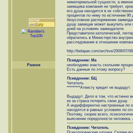
нематериальной сущности, а именно
заемщика компания не требует, кром
его душа находится в их собственно
процентов по нему по истечении 90 
безусловное распоряжение заимода
душу заемщик может выкупить или 
дней на условиях заимодателя.
Представители католической, лютер
обратились в Министерство внутрен
расследование в отношении компан
http://belapan.com/archive/2009/07/0
Псевдоним: Ма
необходимо знасть скольким процен
Разное
Есть данные по этому вопросу?
Псевдоним: БЦ
Читатель
*********Атеисту кредит не выдадут.
Выдадут. Дело в том, что истинно 
из за страха потерять свою душу.
А индифферентно настроенные по от
находятся в равных условиях по от
Поэтому, скорее всего, психологич
выяснение порядочности человека. 
Псевдоним: Читатель
Психологические штучки. Скорее все