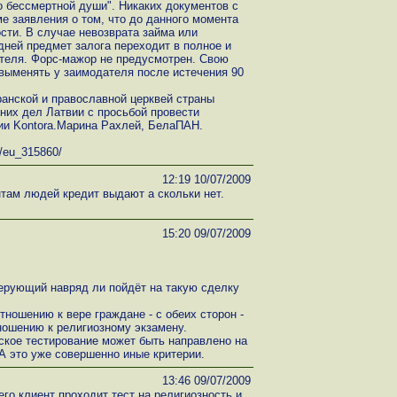
 бессмертной души". Никаких документов с
е заявления о том, что до данного момента
сти. В случае невозврата займа или
дней предмет залога переходит в полное и
теля. Форс-мажор не предусмотрен. Свою
выменять у заимодателя после истечения 90
анской и православной церквей страны
них дел Латвии с просьбой провести
ии Kontora.Марина Рахлей, БелаПАН.
8/eu_315860/
12:19 10/07/2009
там людей кредит выдают а скольки нет.
15:20 09/07/2009
верующий навряд ли пойдёт на такую сделку
ношению к вере граждане - с обеих сторон -
ношению к религиозному экзамену.
еское тестирование может быть направлено на
А это уже совершенно иные критерии.
13:46 09/07/2009
го клиент проходит тест на религиозность и