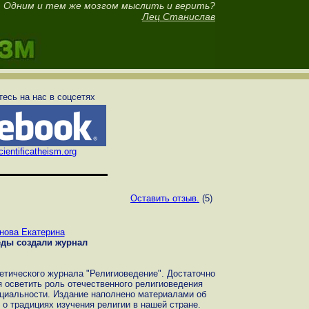
Одним и тем же мозгом мыслить и верить?
Лец Станислав
есь на нас в соцсетях
ientificatheism.org
Оставить отзыв.
(5)
нова Екатерина
еды создали журнал
етического журнала "Религиоведение". Достаточно
я осветить роль отечественного религиоведения
ециальности. Издание наполнено материалами об
 о традициях изучения религии в нашей стране.