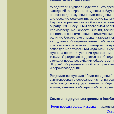
Учредители журнала надеются, что преп
заведений, аспиранты, студенты найдут 
полезные для изучения религиоведения,
философии, социологии, истории, культу
Научно-теоретическая и образовательна
обращения к насущным проблемам религ
Религиоведение - область знания, тесне
социально-экономических, политических
религии. Отсутствие специализированно
затрудняло обсуждение важных обществ
чрезвычайно интересных материалов нуж
зачастую малотиражным изданиям. Учре
журнала появятся условия для система
темам. Учредители надеются на объедин
стоящих перед российским обществом пр
"Форум" обсуждается проблема права в
и вероисповедания.
Редколлегия журнала "Религиоведение" 
заинтересован в серьезном изучении рел
работающих в государственных и общест
коллег, занятых в обширной области рел
Ссылки на другие материалы в InterNe
Религиоведы создали журнал
- исходны
Оста