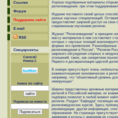
Ссылки
Хорошо подобранные материалы открыва
религиоведения, при этом поддерживают
Форум
Издание поставило своей целью способ
разных научных специализаций. Остава
Поддержка сайта
предоставляет широкий доступ на свои
современным изучением религии.
E-mail
Журнал "Религиоведение" в принципе но
RSS
массу материалов в нем составляют ста
которых с научных позиций анализирует
формах его проявления. Разнообразные р
Спецпроекты
религиоведения в России", "Религии Рос
широкого обсуждения спорных и неодноз
СкепсиС
отношений, таких, как синкретизм языч
Номер 2.
Первого и десакрализация царской долж
В номере присутствует очень любопытн
взаимоотношения экономических и религ
например, что "объективный уровень до
неверующих".
поиск по сайту
Широко представлены архивные материа
религий в Российской империи, их взаи
подборка позволит в любой момент найт
религии. Раздел "Кафедра" посвящен м
Подписка на новости
религиоведческих курсов. Здесь публи
рекомендации, другая информация, спо
образования. На страницах присутствует
движения и культы с анализом их сущнос