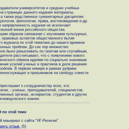
одаватели университетов и средних учебных
на страницах данного издания материалы,
 а также родственных гуманитарных дисциплин:
рологии, филологии, права, востоковедения и др.
я направленность издания не исключает
иозной жизни российского общества.
йшим образом связанная с изучением культурных,
, правовых аспектов общественного бытия
го журнала по этой тематике до нашего времени
енных проблем. До сих пор множество
но было разыскивать по газетам или случайным,
дители рассчитывают, что с появлением нового
тического обмена идеями по социально значимым
ение усилий ученых и практиков в деле решения
облем. В первом номере в рамках рубрики
оеннослужащих и призывников на свободу совести
приглашает к сотрудничеству всех, кто
игии, - ученых, преподавателей, специалистов,
венных органах, аспирантов, студентов и других
игиоведческого знания.
t по этой теме
й маьериал с сайта "НГ-Религии"
вить отзыв.
(5)