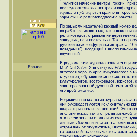
"Религиоведческие центры России" прив
исследовательских центрах и кафедрах,
журнале публикуются крайне интересные
зарубежные религиоведческие работы.
По замыслу издателей каждый номер до
из работ как известных, так и пока неиз
религиоведов, отрывков не переведенных
западных, но и восточных). Так, в перв
русский язык конфуцианский трактат "Ли
поведения"), входящий в число каноничес
изученный.
В редколлегию журнала вошли специалис
Разное
МГУ, СпГУ, АмГУ, институтов РАН, госу
читателя хорошо ориентирующегося в ми
студентов, обучающихся по соответств
культурологов, востоковедов, юристов, 
заинтересованный духовной тематикой ч
его проблематике.
Редакционная коллегия журнала рассказ
они руководствуются исключительно кри
охарактеризовали как светский. Это озна
апологических, так и от религиозно-обл
что не связана ни с одной из существую
личным убеждениям стоят на религиозн
отграничен от оккультизма, мистических
которые сейчас очень часто стремятся з
традиционных конфессий.