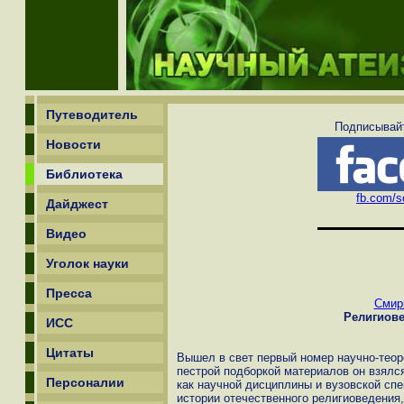
Путеводитель
Подписывайт
Новости
Библиотека
fb.com/sc
Дайджест
Видео
Уголок науки
Пресса
Смир
Религиов
ИСС
Цитаты
Вышел в свет первый номер научно-теор
пестрой подборкой материалов он взялс
Персоналии
как научной дисциплины и вузовской сп
истории отечественного религиоведения,