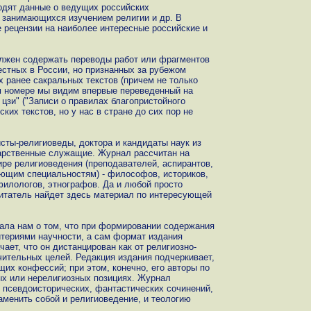
одят данные о ведущих российских
 занимающихся изучением религии и др. В
 рецензии на наиболее интересные российские и
лжен содержать переводы работ или фрагментов
вестных в России, но признанных за рубежом
 ранее сакральных текстов (причем не только
ом номере мы видим впервые переведенный на
 цзи" ("Записи о правилах благопристойного
ких текстов, но у нас в стране до сих пор не
ты-религиоведы, доктора и кандидаты наук из
дарственные служащие. Журнал рассчитан на
ре религиоведения (преподавателей, аспирантов,
ующим специальностям) - философов, историков,
филологов, этнографов. Да и любой просто
итатель найдет здесь материал по интересующей
ала нам о том, что при формировании содержания
териями научности, а сам формат издания
чает, что он дистанцирован как от религиозно-
ичительных целей. Редакция издания подчеркивает,
щих конфессий; при этом, конечно, его авторы по
ых или нерелигиозных позициях. Журнал
, псевдоисторических, фантастических сочинений,
аменить собой и религиоведение, и теологию