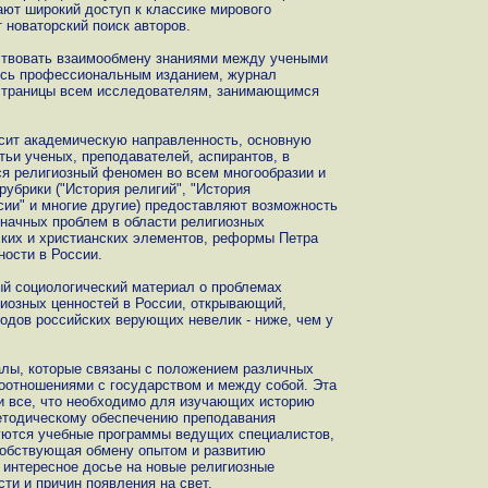
ют широкий доступ к классике мирового
 новаторский поиск авторов.
ствовать взаимообмену знаниями между учеными
ясь профессиональным изданием, журнал
 страницы всем исследователям, занимающимся
сит академическую направленность, основную
тьи ученых, преподавателей, аспирантов, в
ся религиозный феномен во всем многообразии и
убрики ("История религий", "История
сии" и многие другие) предоставляют возможность
начных проблем в области религиозных
еских и христианских элементов, реформы Петра
ности в России.
ый социологический материал о проблемах
иозных ценностей в России, открывающий,
ходов российских верующих невелик - ниже, чем у
лы, которые связаны с положением различных
моотношениями с государством и между собой. Эта
и все, что необходимо для изучающих историю
етодическому обеспечению преподавания
куются учебные программы ведущих специалистов,
собствующая обмену опытом и развитию
 интересное досье на новые религиозные
ти и причин появления на свет.