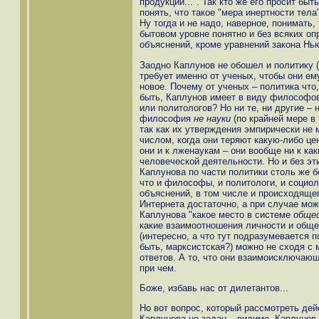
продукции...". Так кто же его просит бы
понять, что такое "мера инертности тела"
Ну тогда и не надо, наверное, понимать,
бытовом уровне понятно и без всяких о
объяснений, кроме уравнений закона Нью
Заодно Каплунов не обошел и политику ("
требует именно от ученых, чтобы они ем
новое. Почему от ученых – политика чт
быть, Каплунов имеет в виду философов
или политологов? Но ни те, ни другие – 
философия
не науки
(по крайней мере в
так как их утверждения эмпирически не 
числом, когда они теряют какую-либо це
они и к лженаукам – они вообще ни к как
человеческой деятельности. Но и без эт
Каплунова по части политики столь же б
что и философы, и политологи, и социол
объяснений, в том числе и происходящег
Интернета достаточно, а при случае мож
Каплунова "какое место в системе
обще
какие взаимоотношения личности и общ
(интересно, а что тут подразумевается п
быть, марксистская?) можно не сходя с
ответов. А то, что они взаимоисключающи
при чем.
Боже, избавь нас от дилетантов...
Но вот вопрос, который рассмотреть дей
Каплунова не задан – видимо, Каплунов 