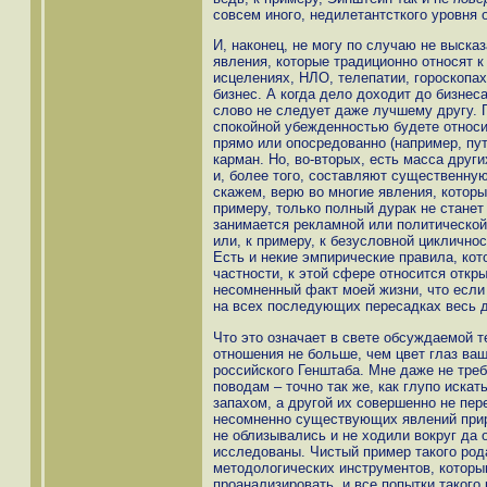
совсем иного, недилетантсткого уровня 
И, наконец, не могу по случаю не выска
явления, которые традиционно относят к 
исцелениях, НЛО, телепатии, гороскопа
бизнес. А когда дело доходит до бизнеса 
слово не следует даже лучшему другу. П
спокойной убежденностью будете относит
прямо или опосредованно (например, пут
карман. Но, во-вторых, есть масса друг
и, более того, составляют существенную
скажем, верю во многие явления, которы
примеру, только полный дурак не станет
занимается рекламной или политической 
или, к примеру, к безусловной циклично
Есть и некие эмпирические правила, ко
частности, к этой сфере относится откр
несомненный факт моей жизни, что если 
на всех последующих пересадках весь 
Что это означает в свете обсуждаемой т
отношения не больше, чем цвет глаз ва
российского Генштаба. Мне даже не тре
поводам – точно так же, как глупо иска
запахом, а другой их совершенно не пере
несомненно существующих явлений приро
не облизывались и не ходили вокруг да 
исследованы. Чистый пример такого рода
методологических инструментов, которы
проанализировать, и все попытки такого 