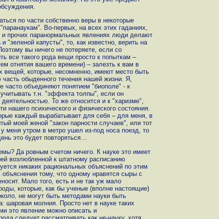
обсуждения.
заться по части собственно веры в некоторые
"паранаукам". Во-первых, на всех этих гаданиях,
х и прочих паранормальных явлениях люди делают
и "зеленой капусты", то, как известно, верить на
оэтому вы ничего не потеряете, если со
ь все такого рода вещи просто к попыткам –
ем отнятия вашего времени) – залезть к вам в
их вещей, которые, несомненно, имеют место быть
 часть обыденного течения нашей жизни. Я,
е часто объединяют понятием "биополе" - к
 учитывать т.н. "эффекта толпы", если он
деятельностью. То же относится и к "харизме",
сти нашего психического и физического состояния.
торые каждый вырабатывает для себя – для меня, в
ытый моей женой "закон парности случаев", или тот
у меня утром в метро ушел из-под носа поезд, то
день это будет повторяться…
емы? Да ровным счетом ничего. К науке это имеет
шей возлюбленной к штатному расписанию
буется никаких рациональных объяснений по этим
ть объяснения тому, что одному нравятся сыры с
носит. Мало того, есть и не так уж мало
ды, которые, как бы ученые (вполне настоящие)
около, не могут быть методами науки быть
: шаровая молния. Просто нет в науке таких
ми это явление можно описать и
рода следует рассматривать как не-науку, хотя