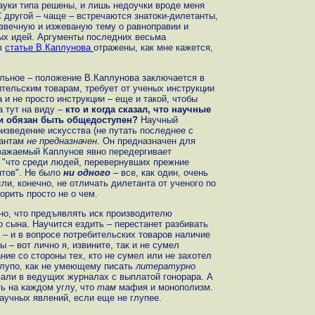
ауки типа решены, и лишь недоучки вроде меня
 другой – чаще – встречаются знатоки-дилетанты,
извечную и изжеваную тему о равноправии и
ых идей. Аргументы последних весьма
 в
статье В.Каплунова
отражены, как мне кажется,
альное – положение В.Каплунова заключается в
бительским товарам, требует от ученых инструкции
 и не просто инструкции – еще и такой, чтобы
 тут на виду –
кто и когда сказал, что научные
 и обязан быть общедоступен?
Научный
изведение искусства (не путать последнее с
тантам
не предназначен
. Он предназначен для
уважаемый Каплунов явно передергивает
о "что среди людей, перевернувших прежние
нтов". Не было
ни одного
– все, как один, очень
и, конечно, не отличать дилетанта от ученого по
орить просто не о чем.
вно, что предъявлять иск производителю
 сына. Научится ездить – перестанет разбивать
а – и в вопросе потребительских товаров наличие
 – вот лично я, извините, так и не сумел
ние со стороны тех, кто не сумел или не захотел
глупо, как не умеющему писать
литературно
вали в ведущих журналах с выплатой гонорара. А
ть на каждом углу, что
там
мафия и монополизм.
аучных явлений, если еще не глупее.