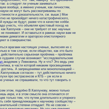
так: а следует ли ученым заниматься
ауке вообще, а именно ученым, как личностям,
 науки не могут быть рассматриваемы по
стинности и доказательности, см. выше.) Мое
тно не произойдет ничего катастрофического,
й нужды не будут, разве что в качестве хобби.
адо учесть, что объявляя крестовый поход на
 как Каплунов – они не требуют от вас научных
е не понимают. И оставаться в рамках науки вам не
емами демагогии и ораторско-эпистолярного
деют в совершенстве.
ться врагами настоящих ученых, вытесняя их с
лько в том случае, если общество, как это было
о действительно серьезная проблема – проблема
в худшем случае возникают "исследовательские
ал
академик у Левковича. Ну и что? Это ведь уже
олитика, в части которой никаким просвещением
ь достичь. А запрещениями или монополизацией –
.Каплуновым согласен – тут действительно ничего
лухи про экстрасенсов и КГБ – уж если в
 ученых не спрашивали, то что тут говорить о
ем этом, подобно В.Каплунову, можно только
 лишь
вера
, и в этом смысле она отличается от
ев только тем, что путем длительного и упорного
ать себя принадлежащим к научному сообществу –
начительной степени отпадает. Но не совсем –
рил
в квантовую механику. Но это уже предмет