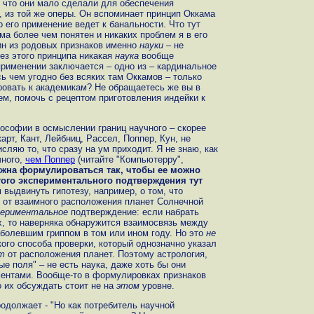
 что они мало сделали для обеспечения
, из той же оперы. Он вспоминает принцип Оккама
то его применение ведет к банальности. Что тут
а более чем понятен и никаких проблем я в его
дин из родовых признаков именно
науки
– не
ез этого принципа никакая
наука
вообще
применении заключается – одно из – кардинальное
ь чем угодно без всяких там Оккамов – только
ировать к академикам? Не обращаетесь же вы в
ем, помочь с рецептом приготовления индейки к
ософии в осмыслении границ научного – скорее
карт, Кант, Лейбниц, Рассел, Поппер, Кун, не
сляю то, что сразу на ум приходит. Я не знаю, как
чного,
чем Поппер
(читайте "Компьютерру",
лжна формулироваться так, чтобы ее можно
ого экспериментального подтверждения тут
выдвинуть гипотезу, например, о том, что
т от взаимного расположения планет Солнечной
периментальное
подтверждение: если набрать
х, то наверняка обнаружится взаимосвязь между
болевшим гриппом в том или ином году. Но это
не
кого способа проверки, который однозначно указал
т
от расположения планет. Поэтому астрология,
ые поля" – не есть наука, даже хоть бы они
ментами. Вообще-то в формулировках признаков
о их обсуждать стоит не на
этом
уровне.
продолжает - "Но как потребитель научной