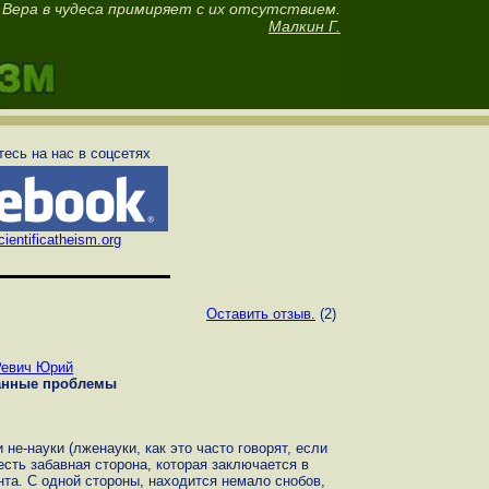
Вера в чудеса примиряет с их отсутствием.
Малкин Г.
есь на нас в соцсетях
ientificatheism.org
Оставить отзыв.
(2)
Ревич Юрий
анные проблемы
не-науки (лженауки, как это часто говорят, если
есть забавная сторона, которая заключается в
нта. С одной стороны, находится немало снобов,