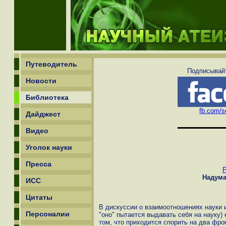
Путеводитель
Подписывайт
Новости
Библиотека
fb.com/sc
Дайджест
Видео
Уголок науки
Пресса
Надум
ИСС
Цитаты
В дискуссии о взаимоотношениях науки и 
Персоналии
"оно" пытается выдавать себя на науку) 
том, что приходится спорить на два фро