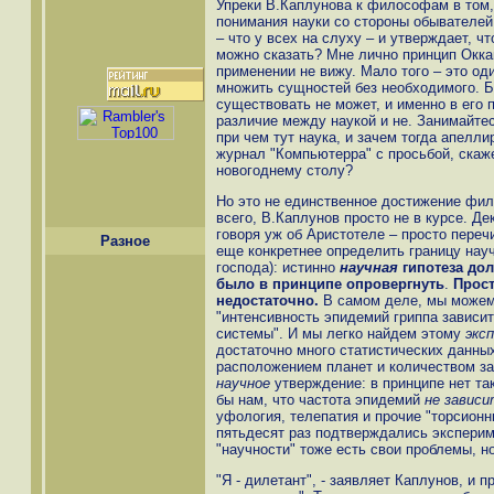
Упреки В.Каплунова к философам в том,
понимания науки со стороны обывателей
– что у всех на слуху – и утверждает, ч
можно сказать? Мне лично принцип Оккам
применении не вижу. Мало того – это о
множить сущностей без необходимого. Б
существовать не может, и именно в его 
различие между наукой и не. Занимайтес
при чем тут наука, и зачем тогда апелл
журнал "Компьютерра" с просьбой, скаж
новогоднему столу?
Но это не единственное достижение фил
всего, В.Каплунов просто не в курсе. Де
говоря уж об Аристотеле – просто перечи
Разное
еще конкретнее определить границу нау
господа): истинно
научная
гипотеза до
было в принципе опровергнуть
.
Прост
недостаточно.
В самом деле, мы можем 
"интенсивность эпидемий гриппа зависи
системы". И мы легко найдем этому
экс
достаточно много статистических данны
расположением планет и количеством за
научное
утверждение: в принципе нет та
бы нам, что частота эпидемий
не зависи
уфология, телепатия и прочие "торсионн
пятьдесят раз подтверждались экспери
"научности" тоже есть свои проблемы, н
"Я - дилетант", - заявляет Каплунов, и 