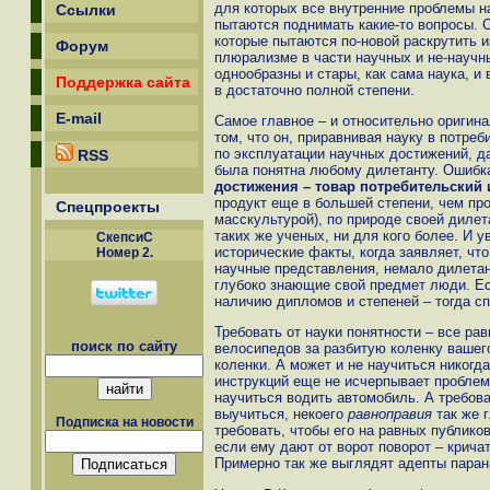
для которых все внутренние проблемы н
Ссылки
пытаются поднимать какие-то вопросы. С
которые пытаются по-новой раскрутить 
Форум
плюрализме в части научных и не-научн
однообразны и стары, как сама наука, и
Поддержка сайта
в достаточно полной степени.
E-mail
Самое главное – и относительно оригин
том, что он, приравнивая науку в потре
по эксплуатации научных достижений, да
RSS
была понятна любому дилетанту. Ошибка
достижения – товар потребительский
продукт еще в большей степени, чем про
Спецпроекты
масскультурой), по природе своей диле
таких же ученых, ни для кого более. И 
СкепсиС
исторические факты, когда заявляет, чт
Номер 2.
научные представления, немало дилета
глубоко знающие свой предмет люди. Есл
наличию дипломов и степеней – тогда сп
Требовать от науки понятности – все ра
поиск по сайту
велосипедов за разбитую коленку вашего
коленки. А может и не научиться никогд
инструкций еще не исчерпывает проблемы
научиться водить автомобиль. А требова
выучиться, некоего
равноправия
так же 
Подписка на новости
требовать, чтобы его на равных публико
если ему дают от ворот поворот – крича
Примерно так же выглядят адепты паран