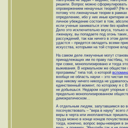
решили. Вопрос можно сформулировать 
опровержением ненаучных теорий? (Не н
потому что лженаучные теории в рамках
определению, ибо у них иные критерии и
личное убеждение состоит в том, абсолю
если ученые заниматься этим без крайне
Дело это исключительно вкуса, только н
лженауку, вы попадаете под огонь таких,
рассуждений, так как ничего в этом дел
удастся – придется овладеть всеми при
искусства, которыми на той стороне вла
На самом деле лжеученые могут станови
принадлежащих им по праву пастбищ, то
при совке, монополизировано и тогда эт
выживания. В нормальном же обществе 
программы" типа той, о которой
вспомин
вообще не область науки – это чистая п
еще никому ничего никогда не удавалос
единственный момент, по которому я с В
не добьешься. Недаром ходят упорные с
предельно монополизированном обществе
демократическом…
А отдельным людям, запутавшимся во вс
посочувствовать – "вера в науку" всего
веры в черта или инопланетных пришельц
труда можно в конце концов почувствов
тогда, конечно, вопрос веры-неверия в з
ведь, к примеру, Эйнштейн так и не
пове