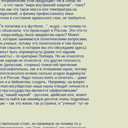
ть потребителем этой продукции? Не в силах он
 - а что такое "мера внутренней энергии" - тоже?
 так как что такое масса или температура на
пределений, а физику-профессионалу иных
тона и состояния идеального газа, не требуется.
в политике и в футболе...", м-да) – он почему-то
у объяснили, что происходит в России. Это что-то
о, когда-нибудь была предметом
науки
? Может
, которые занимаются политическими вопросами,
не
ученые
, потому что политология и тем более
 том смысле, в котором мы это обсуждаем здесь),
могут быть опровергнуты (разве что задним
нность) – по критерию Поппера. Но не относятся
им наукам не относятся, это другая плоскость
их (допускаю, спорных) тонкостей претензии
езосновательны, как и в отношении науки, потому
оги-психологи всякие сколько угодно выдвинули
о в России. Надо только взять и почитать – даже
но и в библиотеку сходить. Например, на вопрос
ство-государство
наша наука отводит личности и
ества-государства являются эффективными"
од "нашей наукой" - русская, арийская или, может
 места найти как минимум десяток очень подробных
е – так это жизнь так устроена, и "ученые" тут не
ствительно стоит, но напрямую он почему-то у
предположил, что "там, наверху" его однозначно