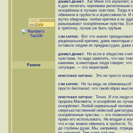
Ха! Меня это изумляет, к
ДЭНИЕЛ ДЕННЕТ:
я дал почитать черновики религиозным 
оскорблены в лучших чувствах. Тогда я 
обвинили в грубости и агрессивности. И
жутко обидчивы: любая критика в их адр
разыгрывают оскорбленные чувства. Есл
в тряпочку, лучше уж быть грубым.
Вот что значит преодолевать
СЭМ ХАРРИС:
рациональной критики, даже некоторые с
оставьте людям их предрассудки, даже е
Но если в обществе счит
ДЭНИЕЛ ДЕННЕТ:
чувствам, то надо заметить, что нас то
камнями, а некоторые люди говорят, что
Разное
ситуации, — это мораторий.
Это не просто оскорб
КРИСТОФЕР ХИТЧЕНС:
Но ты ведь не обижаешься! Т
СЭМ ХАРРИС:
просто беспокоит, что такой образ мысл
Точно. И эти люди го
КРИСТОФЕР ХИТЧЕНС:
пророка Магомета, я оскорбляю их лучши
оскорбляют. Любой нормальный человек
сверхъестественной небесной диктатуры
оскорбленные чувства — это позволител
право его использовать. Не впадая в жал
что и нас можно обвинить в грубости. Т
до глубины души. Мы, например, отриц
их шокирует. Тем хуже для них.