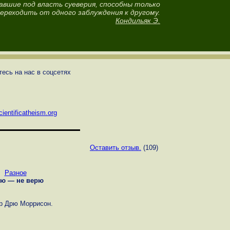
авшие под власть суеверия, способны только
ереходить от одного заблуждения к другому.
Кондильяк Э.
есь на нас в соцсетях
ientificatheism.org
Оставить отзыв.
(109)
Разное
ю — не верю
р Дрю Моррисон.