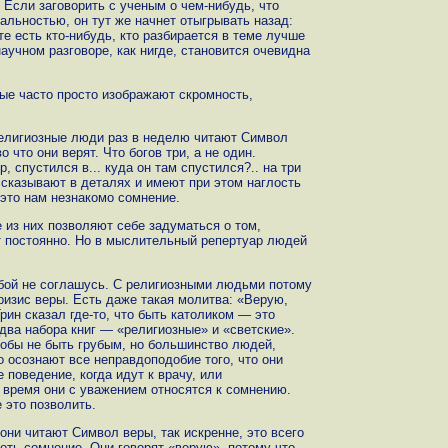
. Если заговорить с ученым о чем-нибудь, что
альностью, он тут же начнет отыгрывать назад:
те есть кто-нибудь, кто разбирается в теме лучше
научном разговоре, как нигде, становится очевидна
е часто просто изображают скромность,
религиозные люди раз в неделю читают Символ
о что они верят. Что богов три, а не один.
, спустился в... куда он там спустился?.. на три
ссказывают в деталях и имеют при этом наглость
 это нам незнакомо сомнение.
 из них позволяют себе задуматься о том,
т постоянно. Но в мыслительный репертуар людей
обой не соглашусь. С религиозными людьми потому
ризис веры. Есть даже такая молитва: «Верую,
рин сказал где-то, что быть католиком — это
два набора книг — «религиозные» и «светские».
тобы не быть грубым, но большинство людей,
осознают все неправдоподобие того, что они
 поведение, когда идут к врачу, или
е время они с уважением относятся к сомнению.
 это позволить.
они читают Символ веры, так искренне, это всего
оть сомнение. Они говорят «верую», потому что