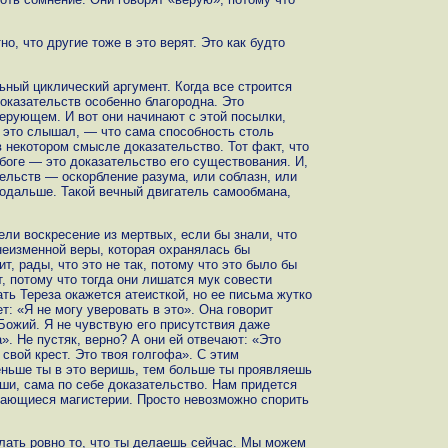
о, что другие тоже в это верят. Это как будто
ный циклический аргумент. Когда все строится
доказательств особенно благородна. Это
верующем. И вот они начинают с этой посылки,
 это слышал, — что сама способность столь
 некотором смысле доказательство. Тот факт, что
боге — это доказательство его существования. И,
тельств — оскорбление разума, или соблазн, или
подальше. Такой вечный двигатель самообмана,
ли воскресение из мертвых, если бы знали, что
еизменной веры, которая охранялась бы
т, рады, что это не так, потому что это было бы
ят, потому что тогда они лишатся мук совести
ать Тереза окажется атеисткой, но ее письма жутко
т: «Я не могу уверовать в это». Она говорит
Божий. Я не чувствую его присутствия даже
». Не пустяк, верно? А они ей отвечают: «Это
свой крест. Это твоя голгофа». С этим
ньше ты в это веришь, тем больше ты проявляешь
уши, сама по себе доказательство. Нам придется
екающиеся магистерии. Просто невозможно спорить
ать ровно то, что ты делаешь сейчас. Мы можем