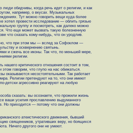
 люди обидчивы, когда речь идет о религии, и как
другом, например, о вкусах. Музыкальных
еждениях. Тут можно говорить вещи куда более
же хотел провести исследование — облить грязью
кальную группу и посмотреть, как далеко можно
ся. Что еще может вызвать такую болезненную
зве что сказать кому-нибудь, что он уродлив.
о, что при этом мы — вслед за Софоклом —
хульству и осквернению святынь.
ми и сжечь все иконы. Так что, по меньшей мере,
ниями религии.
 нашего критического отношения состоит в том,
 этом говорим, что глупо на нас обижаться.
езы оказываются несостоятельными. Так работает
ира. Религии претендуют на то, что они имеют
 по-детски агрессивно реагируют на любую
особа сказать: вы осознаете, что прожили жизнь
все ваши усилия прославлению выдуманного
ев. Но приходится — потому что они должны
риканского атеистического движения, бывший
екцию священников, утративших веру, но боящихся
бота. Ничего другого они не умеют.