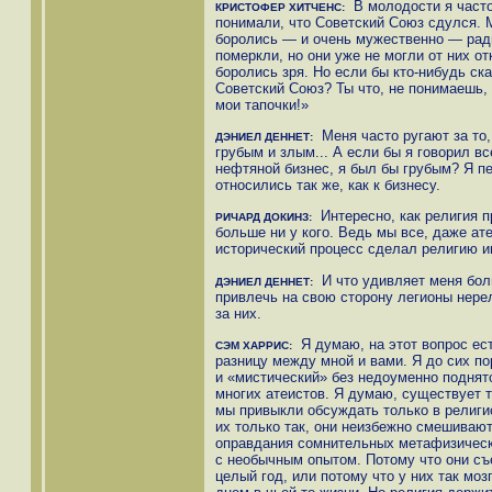
В молодости я часто
КРИСТОФЕР ХИТЧЕНС:
понимали, что Советский Союз сдулся. 
боролись — и очень мужественно — ради
померкли, но они уже не могли от них от
боролись зря. Но если бы кто-нибудь ск
Советский Союз? Ты что, не понимаешь,
мои тапочки!»
Меня часто ругают за то, 
ДЭНИЕЛ ДЕННЕТ:
грубым и злым... А если бы я говорил 
нефтяной бизнес, я был бы грубым? Я пе
относились так же, как к бизнесу.
Интересно, как религия пр
РИЧАРД ДОКИНЗ:
больше ни у кого. Ведь мы все, даже ате
исторический процесс сделал религию и
И что удивляет меня боль
ДЭНИЕЛ ДЕННЕТ:
привлечь на свою сторону легионы нере
за них.
Я думаю, на этот вопрос ест
СЭМ ХАРРИС:
разницу между мной и вами. Я до сих п
и «мистический» без недоуменно поднят
многих атеистов. Я думаю, существует т
мы привыкли обсуждать только в религи
их только так, они неизбежно смешиваю
оправдания сомнительных метафизическ
с необычным опытом. Потому что они съ
целый год, или потому что у них так мо