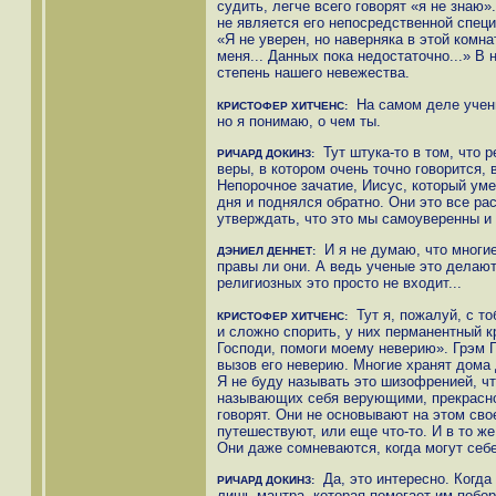
судить, легче всего говорят «я не знаю»
не является его непосредственной специ
«Я не уверен, но наверняка в этой комна
меня... Данных пока недостаточно...» В 
степень нашего невежества.
На самом деле учены
КРИСТОФЕР ХИТЧЕНС:
но я понимаю, о чем ты.
Тут штука-то в том, что 
РИЧАРД ДОКИНЗ:
веры, в котором очень точно говорится, в
Непорочное зачатие, Иисус, который умер
дня и поднялся обратно. Они это все ра
утверждать, что это мы самоуверенны и
И я не думаю, что многие
ДЭНИЕЛ ДЕННЕТ:
правы ли они. А ведь ученые это делаю
религиозных это просто не входит...
Тут я, пожалуй, с т
КРИСТОФЕР ХИТЧЕНС:
и сложно спорить, у них перманентный к
Господи, помоги моему неверию». Грэм Г
вызов его неверию. Многие хранят дома 
Я не буду называть это шизофренией, ч
называющих себя верующими, прекрасно 
говорят. Они не основывают на этом свое
путешествуют, или еще что-то. И в то ж
Они даже сомневаются, когда могут себе
Да, это интересно. Когда 
РИЧАРД ДОКИНЗ:
лишь мантра, которая помогает им побор