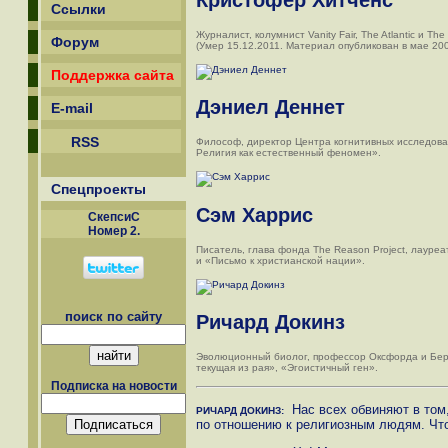
Ссылки
Журналист, колумнист Vanity Fair, The Atlantic и Th
Форум
(Умер 15.12.2011. Материал опубликован в мае 200
Поддержка сайта
Дэниел Деннет
E-mail
RSS
Философ, директор Центра когнитивных исследова
Религия как естественный феномен».
Спецпроекты
Сэм Харрис
СкепсиС
Номер 2.
Писатель, глава фонда The Reason Project, лауре
и «Письмо к христианской нации».
поиск по сайту
Ричард Докинз
Эволюционный биолог, профессор Оксфорда и Берк
текущая из рая», «Эгоистичный ген».
Подписка на новости
Нас всех обвиняют в том
РИЧАРД ДОКИНЗ:
по отношению к религиозным людям. Что