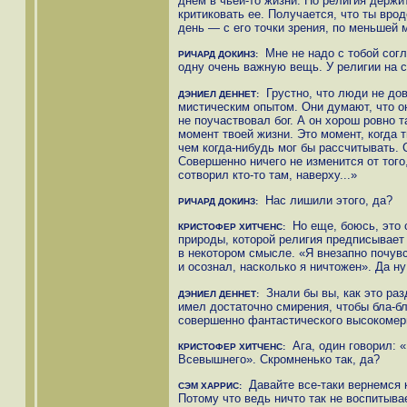
днем в чьей-то жизни. Но религия держ
критиковать ее. Получается, что ты вро
день — с его точки зрения, по меньшей 
Мне не надо с тобой согл
РИЧАРД ДОКИНЗ:
одну очень важную вещь. У религии на 
Грустно, что люди не дов
ДЭНИЕЛ ДЕННЕТ:
мистическим опытом. Они думают, что он
не поучаствовал бог. А он хорош ровно т
момент твоей жизни. Это момент, когда 
чем когда-нибудь мог бы рассчитывать. 
Совершенно ничего не изменится от того,
сотворил кто-то там, наверху...»
Нас лишили этого, да?
РИЧАРД ДОКИНЗ:
Но еще, боюсь, это 
КРИСТОФЕР ХИТЧЕНС:
природы, которой религия предписывает
в некотором смысле. «Я внезапно почув
и осознал, насколько я ничтожен». Да ну
Знали бы вы, как это раз
ДЭНИЕЛ ДЕННЕТ:
имел достаточно смирения, чтобы бла-бл
совершенно фантастического высокомер
Ага, один говорил: 
КРИСТОФЕР ХИТЧЕНС:
Всевышнего». Скромненько так, да?
Давайте все-таки вернемся 
СЭМ ХАРРИС:
Потому что ведь ничто так не воспитывае