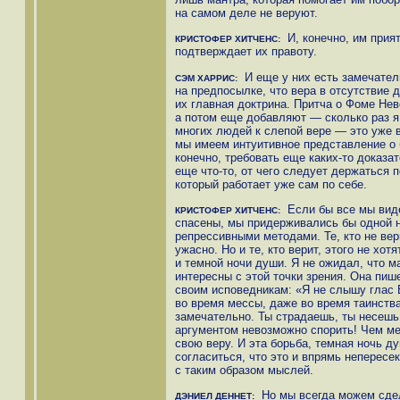
на самом деле не веруют.
И, конечно, им приятн
КРИСТОФЕР ХИТЧЕНС:
подтверждает их правоту.
И еще у них есть замечатель
СЭМ ХАРРИС:
на предпосылке, что вера в отсутствие 
их главная доктрина. Притча о Фоме Не
а потом еще добавляют — сколько раз я
многих людей к слепой вере — это уже в
мы имеем интуитивное представление о 
конечно, требовать еще каких-то доказа
еще что-то, от чего следует держаться 
который работает уже сам по себе.
Если бы все мы виде
КРИСТОФЕР ХИТЧЕНС:
спасены, мы придерживались бы одной н
репрессивными методами. Те, кто не вери
ужасно. Но и те, кто верит, этого не хот
и темной ночи души. Я не ожидал, что м
интересны с этой точки зрения. Она пише
своим исповедникам: «Я не слышу глас 
во время мессы, даже во время таинства
замечательно. Ты страдаешь, ты несешь 
аргументом невозможно спорить! Чем ме
свою веру. И эта борьба, темная ночь д
согласиться, что это и впрямь неперес
с таким образом мыслей.
Но мы всегда можем сдел
ДЭНИЕЛ ДЕННЕТ: