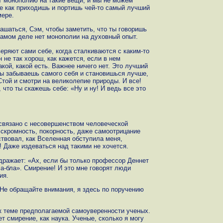
ит монополию на такие вещи, и мы не можем
де как приходишь и портишь чей-то самый лучший
мере.
ашаться, Сэм, чтобы заметить, что ты говоришь
самом деле нет монополии на духовный опыт.
еряют сами себе, когда сталкиваются с каким-то
 не так хорош, как кажется, если в нем
акой, какой есть. Важнее ничего нет. Это лучший
ты забываешь самого себя и становишься лучше,
Стой и смотри на великолепие природы. И все!
 что ты скажешь себе: «Ну и ну! И ведь все это
связано с несовершенством человеческой
 скромность, покорность, даже самоотрицание
ствовал, как Вселенная обступила меня,
! Даже издеваться над такими не хочется.
дражает: «Ах, если бы только профессор Деннет
а-бла». Смирение! И это мне говорят люди
ия.
«Не обращайте внимания, я здесь по поручению
к теме предполагаемой самоуверенности ученых.
т смирение, как наука. Ученые, сколько я могу