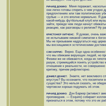
Меня поражает, насколько
РИЧАРД ДОКИНЗ:
они легко готовы спорить о чем угодно 
предпочтениях или там политических уб
грубые — и это вполне нормально. Я да
какой-нибудь футбольный клуб или музы
зайти, прежде чем люди начнут обижать
реакцию, как разговоры о религии? Ну ра
Я думаю, очень важн
КРИСТОФЕР ХИТЧЕНС:
не испытываем никакой симпатии к бого
Мы не призываем надругаться над церквя
мы восхищаемся эстетическими достиже
Верно. Еще одна особенность
СЭМ ХАРРИС:
что мы обижаем верующих людей, но при
Физики же не обижаются, когда их гипот
разум, стремящийся понять устройство м
отношение к реальности, но совершенно
критику, причем рефлекторно.
Знаете, нет вежливого сп
ДЭНИЕЛ ДЕННЕТ:
впустую? Вы осознаете, что посвятили 
существа? Это нельзя сказать, не обид
чертовски хорошо подумать об этом.
Дэн Баркер (активист аме
РИЧАРД ДОКИНЗ:
проповедник. — Esquire) собирает колл
признаться в этом, потому что это их ра