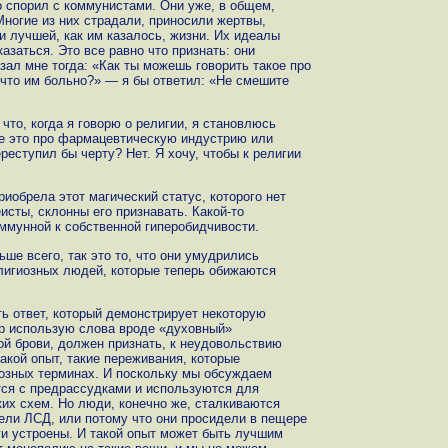
 спорил с коммунистами. Они уже, в общем,
Многие из них страдали, приносили жертвы,
 лучшей, как им казалось, жизни. Их идеалы
казаться. Это все равно что признать: они
азал мне тогда: «Как ты можешь говорить такое про
 что им больно?» — я бы ответил: «Не смешите
что, когда я говорю о религии, я становлюсь
все это про фармацевтическую индустрию или
реступил бы черту? Нет. Я хочу, чтобы к религии
иобрела этот магический статус, которого нет
исты, склонны его признавать. Какой-то
ммунной к собственной гиперобидчивости.
ше всего, так это то, что они умудрились
лигиозных людей, которые теперь обижаются
ь ответ, который демонстрирует некоторую
ор использую слова вроде «духовный»
ой брови, должен признать, к неудовольствию
акой опыт, такие переживания, которые
озных терминах. И поскольку мы обсуждаем
тся с предрассудками и используются для
их схем. Но люди, конечно же, сталкиваются
ели ЛСД, или потому что они просидели в пещере
зги устроены. И такой опыт может быть лучшим