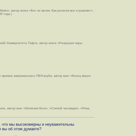
e Nation, автор книги «Бог не велик: Как религия все отравляет».
8 года.)
ний Университета Тафта, автор книги «Разрушая чары:
ат премии американского ПЕН-клуба, автор книг «Конец веры»
ли, автор книг «Иллюзия бога», «Слепой часовщик», «Река,
, что мы высокомерны и неуважительны
 вы об этом думаете?