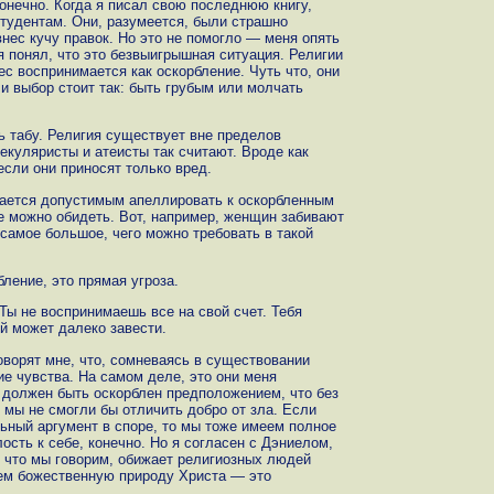
онечно. Когда я писал свою последнюю книгу,
студентам. Они, разумеется, были страшно
внес кучу правок. Но это не помогло — меня опять
 я понял, что это безвыигрышная ситуация. Религии
ес воспринимается как оскорбление. Чуть что, они
и выбор стоит так: быть грубым или молчать
 табу. Религия существует вне пределов
екуляристы и атеисты так считают. Вроде как
сли они приносят только вред.
ается допустимым апеллировать к оскорбленным
же можно обидеть. Вот, например, женщин забивают
 самое большое, чего можно требовать в такой
ление, это прямая угроза.
ы не воспринимаешь все на свой счет. Тебя
ей может далеко завести.
ворят мне, что, сомневаясь в существовании
е чувства. На самом деле, это они меня
 должен быть оскорблен предположением, что без
 мы не смогли бы отличить добро от зла. Если
ьный аргумент в споре, то мы тоже имеем полное
ость к себе, конечно. Но я согласен с Дэниелом,
о, что мы говорим, обижает религиозных людей
аем божественную природу Христа — это