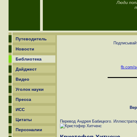
Люди поп
п
Путеводитель
Подписывайт
Новости
Библиотека
fb.com/sc
Дайджест
Видео
Уголок науки
Пресса
Вер
ИСС
Цитаты
Перевод Андрея Бабицкого. Иллюстрато
Персоналии
Кристофер Хитченс