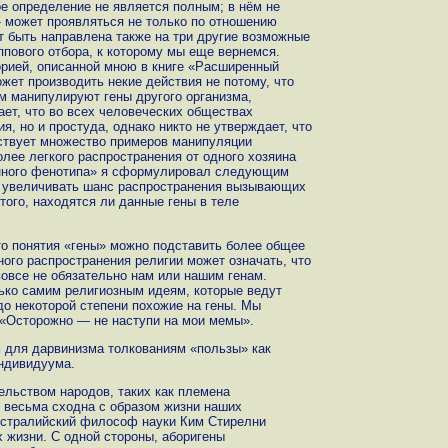
е определение не является полным; в нём не
» может проявляться не только по отношению
т быть направлена также на три другие возможные
уппового отбора, к которому мы еще вернемся.
орией, описанной мною в книге «Расширенный
жет производить некие действия не потому, что
им манипулируют гены другого организма,
ает, что во всех человеческих обществах
я, но и простуда, однако никто не утверждает, что
ствует множество примеров манипуляции
лее легкого распространения от одного хозяина
енного фенотипа» я сформулировал следующим
о увеличивать шанс распространения вызывающих
того, находятся ли данные гены в теле
то понятия «гены» можно подставить более общее
ого распространения религии может означать, что
вовсе не обязательно нам или нашим генам.
лько самим религиозным идеям, которые ведут
до некоторой степени похожие на гены. Мы
 «Осторожно — не наступи на мои мемы».
 для дарвинизма толкованиям «пользы» как
ндивидуума.
льством народов, таких как племена
, весьма сходна с образом жизни наших
встралийский философ науки Ким Стирелни
х жизни. С одной стороны, аборигены