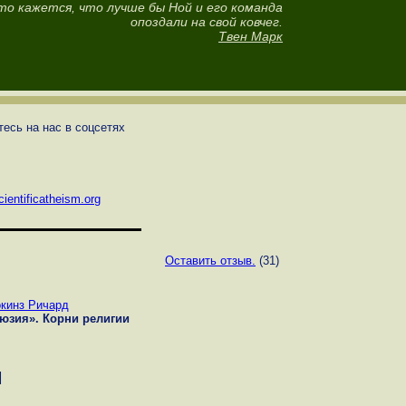
то кажется, что лучше бы Ной и его команда
опоздали на свой ковчег.
Твен Марк
есь на нас в соцсетях
ientificatheism.org
Оставить отзыв.
(31)
кинз Ричард
люзия». Корни религии
И