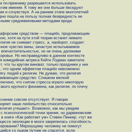
ам по-прежнему разрешается использовать
угим именем. К тому же они больше беседуют
ая и сочувствуя. А на раннем этапе многолетней
орно пошла на пользу полная безвредность ее
асными средневековыми методами вроде
утафорским средством — плацебо, продлевающим
но, хотя на пути этой теории встанет немало
игия не снимает стресс, а, наоборот, создает.
енное чувство вины, зачастую испытываемое
впечатлительностью, но не очень далекими
доровье. Но несправедливо в данном контексте
я комедийная актриса Кейти Лэдман заметила:
, что ты кругом виноват, только праздники у них
ся, что одним эффектом плацебо невозможно
ягу людей к религии. Не думаю, что религия
окаивающее средство. Слишком мелкой
ключено, что снятие стресса играло некоторую
акого крупного феномена, как религия, по плечу
снение совсем отсутствует. Я говорю
воряет наше любопытство относительно
религия утешает». Возможно, как мы увидим
 с психологической точки зрения, но дарвиновским
 в книге «Как работает ум» Стивен Пинкер, «тут же
оцессе эволюции в мозге закрепилась способность
веровании? Мерзнущему человеку не помогут
вшийся со львом путник не спасется, если