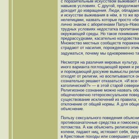
с поразительным искусством выживают 
навыков условиях. С другой, продолжае
доходит до извращения. Люди, облада
и искусстве выживания в нём, в то же 
нелепицами, назвать которые просто «
лично знаком с аборигенами Папуа–Ново
трудных условиях недостатка пропитани
окружающей среды. Но такое понимание 
предрассудками, касательно колдовства
Множество местных сообществ поражены
страдают от насилия, порожденного эти
задуматься, почему мы одновременно та
Несмотря на различия мировых культур, 
иного варианта поглощающей время и р
и порождающей досужие вымыслы религ
отходят от религии, но воспитываются он
сознательно решают отказаться. «И все-
католический?» — в этой старой северои
Религиозное сознание можно назвать об
общечеловечно гетеросексуальное пове
существование исключений из правила; 
отклонение от общей нормы. А для обще
объяснение.
Пользу сексуального поведения объясни
противозачаточные средства и гомосекс
потомства. А как объяснить религиозно
колени, падают ниц, истязают себя, без
в Крестовые походы или совершают друг