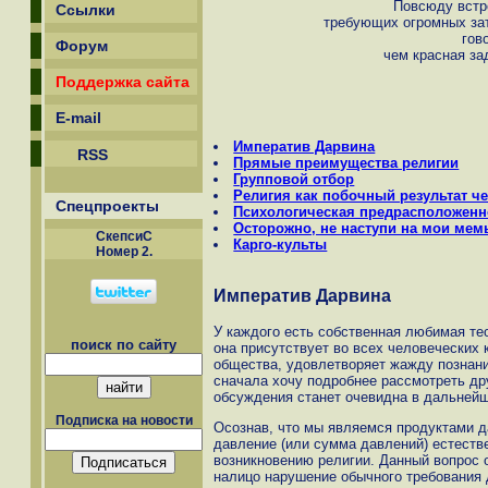
Повсюду встр
Ссылки
требующих огромных зат
гов
Форум
чем красная за
Поддержка сайта
E-mail
Императив Дарвина
RSS
Прямые преимущества религии
Групповой отбор
Религия как побочный результат че
Спецпроекты
Психологическая предрасположенн
Осторожно, не наступи на мои ме
СкепсиС
Карго-культы
Номер 2.
Императив Дарвина
У каждого есть собственная любимая тео
поиск по сайту
она присутствует во всех человеческих 
общества, удовлетворяет жажду познани
сначала хочу подробнее рассмотреть дру
обсуждения станет очевидна в дальнейш
Подписка на новости
Осознав, что мы являемся продуктами д
давление (или сумма давлений) естеств
возникновению религии. Данный вопрос 
налицо нарушение обычного требования 