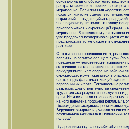
основано на двух обстоятельствах: во-п
растраты времени и энергии, во-вторых,
муравление. Если принцип «адаптивнос
пожалуй, никто не сделал это лучше, ч
выражений — выдающийся гарвардский г
эволюционисту не придет в голову оспа
приспособиться к окружающей среде, че
муравление бесполезным для выживания
уже предпочел воздерживающихся от нег
предположить то же самое и в отношени
разговор.
С точки зрения эволюциониста, религиоз
павлины на залитом солнцем лугу» (по 
поведение — человеческий эквивалент 
затрачивается масса времени и энергии,
причудливыми, чем оперение райской пт
окружающих может оказаться в опасност
часто от рук фанатиков, чьи убеждения
верований их жертв. Поглощаемые рели
размеров. Для строительства средневек
труда, однако результат не служил ни д
цели. Не являлся ли он своеобразным а
на кого нацелена подобная реклама? Бо
Возрождения создавала религиозные му
Верующие умирали и убивали за своих бо
пожизненное безбрачие и молчальничест
польза?
В дарвинизме под «пользой» обычно по