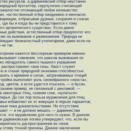
ство ресурсов, а дарвиновский отбор неустанно
каредный бухгалтер, скрупулезно считающий
безжалостно отсекающий любое излишество.
ин, «естественный отбор ежедневно и ежечасно
вариации, отбрасывая дурные, сохраняя и слагая
 где бы и когда бы ни представился к тому
го органического существа». Если дикое
ные действия, естественный отбор предпочтет его
гию на выживание и размножение. Природа не
обеждает безжалостный утилитаризм, даже если на
 не так.
мотрении кажется бесспорным примером именно
 вызывает сомнения, что шансов выживания он
ако обладатель самого пышного украшения
 распространяет свои гены. Хвост служит
о в глазах природной экономии способностью
азать о времени и силах, затрачиваемых птицей
ройка выполняет роль своеобразного «хвоста»,
год, цветов, а если удастся отыскать — и бусин,
озьмем пример, не связанный с рекламой, —
а некоторых птиц, скажем соек, «купаться»
перья. До сих пор польза муравления для птиц
авьи избавляют их от живущих в перьях паразитов;
нные пока доказательствами. Но отсутствие
ешает — и не должно мешать — дарвинистам
сти, что муравление для чего-то нужно. В данном
и дарвиновская логика утверждают, что, если бы
 вероятность распространения их генов
м этому точной причины. Данное заключение