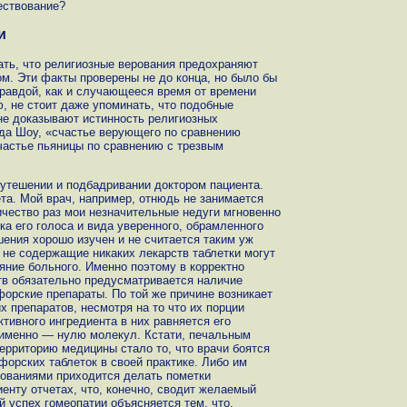
ществование?
и
ть, что религиозные верования предохраняют
м. Эти факты проверены не до конца, но было бы
правдой, как и случающееся время от времени
 не стоит даже упоминать, что подобные
не доказывают истинность религиозных
да Шоу, «счастье верующего по сравнению
счастье пьяницы по сравнению с трезвым
утешении и подбадривании доктором пациента.
та. Мой врач, например, отнюдь не занимается
ичество раз мои незначительные недуги мгновенно
а его голоса и вида уверенного, обрамленного
ения хорошо изучен и не считается таким уж
 не содержащие никаких лекарств таблетки могут
ние больного. Именно поэтому в корректно
тв обязательно предусматривается наличие
орские препараты. По той же причине возникает
 препаратов, несмотря на то что их порции
ктивного ингредиента в них равняется его
 именно — нулю молекул. Кстати, печальным
ерриторию медицины стало то, что врачи боятся
орских таблеток в своей практике. Либо им
бованиями приходится делать пометки
енту отчетах, что, конечно, сводит желаемый
 успех гомеопатии объясняется тем, что,