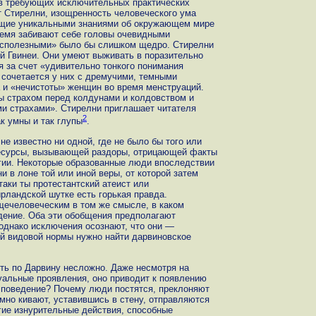
в требующих исключительных практических
т Стирелни, изощренность человеческого ума
ющие уникальными знаниями об окружающем мире
время забивают себе головы очевидными
бесполезными» было бы слишком щедро. Стирелни
й Гвинеи. Они умеют выживать в поразительно
я за счет «удивительно тонкого понимания
сочетается у них с дремучими, темными
 и «нечистоты» женщин во время менструаций.
 страхом перед колдунами и колдовством и
ми страхами». Стирелни приглашает читателя
2
к умны и так глупы
.
не известно ни одной, где не было бы того или
есурсы, вызывающей раздоры, отрицающей факты
ии. Некоторые образованные люди впоследствии
и в лоне той или иной веры, от которой затем
таки ты протестантский атеист или
рландской шутке есть горькая правда.
щечеловеческим в том же смысле, в каком
дение. Оба эти обобщения предполагают
однако исключения осознают, что они —
й видовой нормы нужно найти дарвиновское
ть по Дарвину несложно. Даже несмотря на
уальные проявления, оно приводит к появлению
е поведение? Почему люди постятся, преклоняют
умно кивают, уставившись в стену, отправляются
ие изнурительные действия, способные