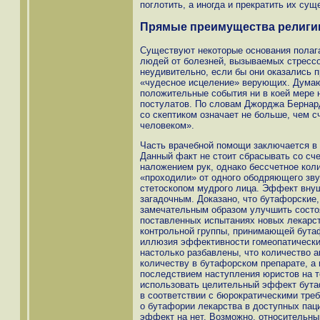
поглотить, а иногда и прекратить их су
Прямые преимущества религи
Существуют некоторые основания полага
людей от болезней, вызываемых стрессо
неудивительно, если бы они оказались 
«чудесное исцеление» верующих. Думаю,
положительные события ни в коей мере 
постулатов. По словам Джорджа Бернар
со скептиком означает не больше, чем 
человеком».
Часть врачебной помощи заключается в 
Данный факт не стоит сбрасывать со сче
наложением рук, однако бессчетное кол
«проходили» от одного ободряющего звук
стетоскопом мудрого лица. Эффект внуш
загадочным. Доказано, что бутафорские,
замечательным образом улучшить состоя
поставленных испытаниях новых лекарс
контрольной группы, принимающей бутаф
иллюзия эффективности гомеопатических
настолько разбавлены, что количество а
количеству в бутафорском препарате, а
последствием наступления юристов на т
использовать целительный эффект бутаф
в соответствии с бюрократическими тре
о бутафории лекарства в доступных паци
эффект на нет. Возможно, относительный