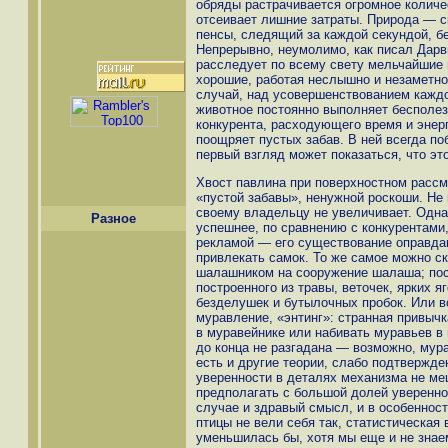
обряды растрачивается огромное количе
отсеивает лишние затраты. Природа — с
пенсы, следящий за каждой секундой, 
Непрерывно, неумолимо, как писал Дарв
расследует по всему свету мельчайшие 
хорошие, работая неслышно и незаметно,
случай, над усовершенствованием каждо
животное постоянно выполняет бесполез
конкурента, расходующего время и энер
поощряет пустых забав. В ней всегда п
первый взгляд может показаться, что это
Хвост павлина при поверхностном расс
«пустой забавы», ненужной роскоши. Не
своему владельцу не увеличивает. Одн
Разное
успешнее, по сравнению с конкурентами,
рекламой — его существование оправдан
привлекать самок. То же самое можно ск
шалашником на сооружение шалаша; пост
построенного из травы, веточек, ярких я
безделушек и бутылочных пробок. Или в
муравление, «энтинг»: странная привычк
в муравейнике или набивать муравьев в 
до конца не разгадана — возможно, мур
есть и другие теории, слабо подтвержде
уверенности в деталях механизма не м
предполагать с большой долей уверенно
случае и здравый смысл, и в особенност
птицы не вели себя так, статистическая
уменьшилась бы, хотя мы еще и не знае