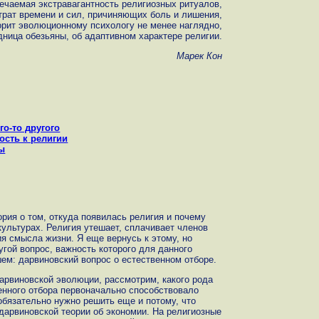
ечаемая экстравагантность религиозных ритуалов,
рат времени и сил, причиняющих боль и лишения,
орит эволюционному психологу не менее наглядно,
дница обезьяны, об адаптивном характере религии.
Марек Кон
го-то другого
ость к религии
мы
рия о том, откуда появилась религия и почему
культурах. Религия утешает, сплачивает членов
я смысла жизни. Я еще вернусь к этому, но
гой вопрос, важность которого для данного
ем: дарвиновский вопрос о естественном отборе.
арвиновской эволюции, рассмотрим, какого рода
енного отбора первоначально способствовало
обязательно нужно решить еще и потому, что
дарвиновской теории об экономии. На религиозные