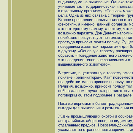
индивидуума на выживание. Однако тако
учитывается, что дарвиновская «польза
к отдельному организму. «Польза» може
цели. Одна из них связана с теорией гр
Второе проявление пользы связано с те
фенотип», а именно: данный организм мо
это выгодно ему самому, а потому, что 
возможно паразита. Дэн Деннет напомин
неизбежно присутствует не только религи
простуда приносит людям пользу. Суще
поведением животных паразитами для бо
к другому. «Основную теорему расшир
образом: «Поведение животного склонн
это поведение генов вне зависимости от 
вышеназванного животного».
В-третьих, в центральную теорему вмес
понятие «репликаторы». Факт повсеместн
она действительно приносит пользу, но 
Религия, возможно, приносит пользу то
себя в данном случае как репликаторы, 
поговорим об этом подробнее в разделе
Пока же вернемся к более традиционным
выгоды для выживания и размножения и
Жизнь промышляющих охотой и собирате
австралийских аборигенов, по-видимому
отдаленных предков. Новозеландский/а
указывает на странное противоречие в и