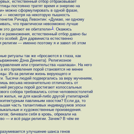
ервых, естественный отбор отбраковывает
 птицы постоянно тратят время и энергию на
ти» можно сформулировать в одной фразе,
ем — несмотря на некоторую пышность
енетик Ричард Левонтин: «Думаю, ни одному
ривать, что практически невозможно лучше
1
м это делают ее обитатели»
. Окажись
 и размножения, естественный отбор давно бы
о особей. Для дарвиниста естественно
и религии — именно поэтому я и завел об этом
ные ритуалы так же «бросаются в глаза, как
выражению Дэна Деннета). Религиозное
муравления или строительства «шалаша». На него
 а его проявления порой становятся не менее
ицы. Из-за религии жизнь верующего и
и. Тысячи людей подвергались за веру мучениям,
 лишь весьма незначительно отличались от
гией ресурсы порой достигают колоссальных
ового собора требовались сотни человекостолетий
ля жилья, ни для какой-либо другой утилитарной
рхитектурным павлиньим хвостом? Если да, то
льшая часть талантливых индивидуумов эпохи
зыкальные и художественные произведения.
гов; бичевали себя в кровь, обрекали на
во — и всё ради религии. Зачем? В чём ее
дразумевается улучшение шанса генов