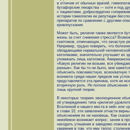
в отличие от обычных врачей, гомеопат
бутафорские лекарства — хотя и под др
с пациентами, добросердечно сопережив
истории гомеопатии ее репутации бессп
препаратов по сравнению с другими оп
кровопускания.
Может быть, религия также является б
жизнь за счет снижения стресса? Возмож
скептиков, отмечающих, что зачастую рел
Например, трудно поверить, что болезн
обладающими нормальной человеческой 
католиками, значительно улучшает их з
упоминать лишь католиков. Американска
«Какую религию ни возьми, все убеждают
разные». Как бы то ни было, мне кажет
объяснить повсеместную, всеохватную т
возникла среди наших предков как усп
представляется эта причина, хотя не ис
вторичную роль. Но полное объяснение т
лишь крупной теории.
В некоторых теориях эволюционное объя
об утверждениях типа «религия удовлет
Вселенной и нашего места в ней» или «
в главе 10, эти заявления отчасти верны
объяснением их не назовешь. Как сказал
неизбежно возникает вопрос: зачем в пр
находить утешение в заведомо ложном 
уверения в том, что ему тепло; столкну