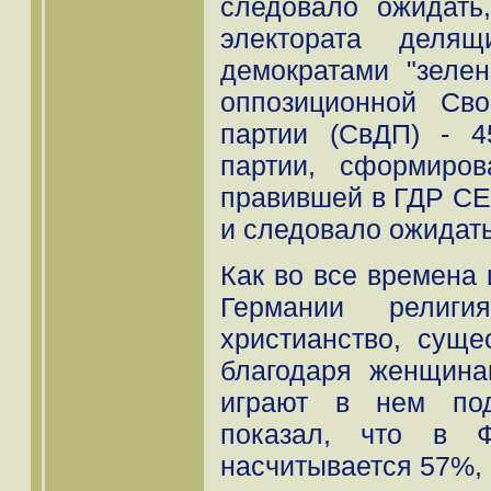
следовало ожидать
электората деля
демократами "зеле
оппозиционной Сво
партии (СвДП) - 
партии, сформиро
правившей в ГДР СЕ
и следовало ожидать
Как во все времена 
Германии рели
христианство, суще
благодаря женщина
играют в нем под
показал, что в 
насчитывается 57%,