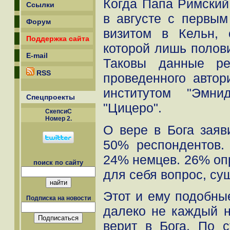
Когда Папа Римский
Ссылки
в августе с первы
Форум
визитом в Кельн, 
Поддержка сайта
которой лишь полови
E-mail
Таковы данные реп
RSS
проведенного автор
институтом "Эмни
Спецпроекты
"Цицеро".
СкепсиС
Номер 2.
О вере в Бога заяв
50% респондентов.
24% немцев. 26% о
поиск по сайту
для себя вопрос, сущ
Этот и ему подобны
Подписка на новости
далеко не каждый 
верит в Бога. По 