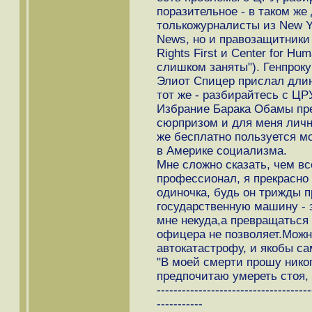
поразительное - в таком же
толькожурналисты из New Yo
News, но и правозащитники и
Rights First и Center for H
слишком заняты"). Генпрок
Элиот Спицер прислал длин
тот же - разбирайтесь с ЦР
Избрание Барака Обамы пр
сюрпризом и для меня лично
же бесплатно пользуется м
в Америке социализма.
Мне сложно сказать, чем все
профессионал, я прекрасно
одиночка, будь он трижды 
государственную машину - э
мне некуда,а превращаться 
офицера не позволяет.Можн
автокатастрофу, и якобы с
"В моей смерти прошу никог
предпочитаю умереть стоя, 
-------------------------------------
-----------