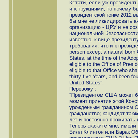
Кстати, eсли уж президен
инструкциями, то почему бы
президентской гонке 2012 
бы мне не ликвидировать 
организацию - ЦРУ и не со
национальной безопасности 
известно, к вице-президен
требования, что и к презид
person except a natural born C
States, at the time of the Adop
eligible to the Office of Presi
eligible to that Office who sha
thirty-five Years, and been fo
United States".
Перевожу :
"Президентом США может быт
момент принятия этой Конст
урожденным гражданином С
гражданство; кандидат такж
лет и постоянно проживать 
Теперь скажите мне, имели 
Билл Клинтон или Барак О