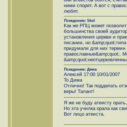
ними спорят. А вот с прав
любят.
Псевдоним: Skol
Как же РПЦ может позволи
большинства своей аудитори
установления церкви и прак
писании, но &amp;quot;типа
придумали для них термин 
православные&amp;quot;. М
&amp;quot;неотцерковленны
Псевдоним: Дима
Алексей 17:00 10/01/2007
To Дима
Отлично! Так подделать от
веры! Талант!
-------------------------------------
Я же не буду атеисту орать,
Но эта училка орала как сви
Вот лицо атеиста.