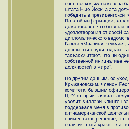
пост, поскольку намерена б
штата Нью-Йорк, а эта дол
победить в президентской го
По этой информации, колле
дома говорят, что бывшая 
удовлетворения от своей р
дипломатического ведомств
Газета «Маарив» отмечает, 
дошли эти слухи, однако та
так как считают, что ни од
собственной инициативе не
должностей в мире".
По другим данным, ее уход
Крыжановским, членом Респ
комитета, бывшим офицеро
ЦРУ который заявил следу
уволит Хиллари Клинтон за 
поддержала меня в противо
антиамериканской деятель
примет такое решение, он 
политический кризис в ист