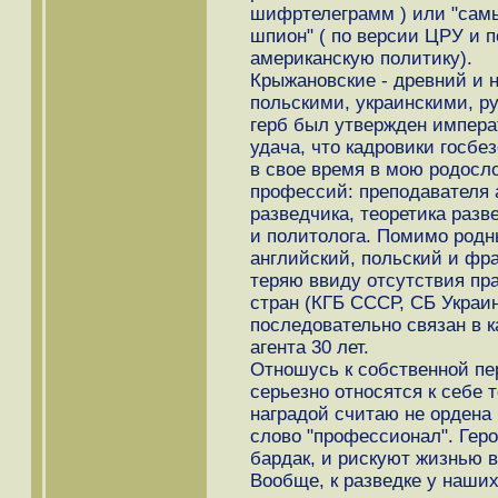
шифртелеграмм ) или "самы
шпион" ( по версии ЦРУ и 
американскую политику).
Крыжановские - древний и н
польскими, украинскими, р
герб был утвержден импера
удача, что кадровики госб
в свое время в мою родосл
профессий: преподавателя а
разведчика, теоретика разв
и политолога. Помимо родны
английский, польский и фра
теряю ввиду отсутствия пр
стран (КГБ СССР, СБ Украи
последовательно связан в 
агента 30 лет.
Oтношусь к собственной пе
серьезно относятся к себе
наградой считаю не ордена 
слово "профессионал". Геро
бардак, и рискуют жизнью в
Вообще, к разведке у наши