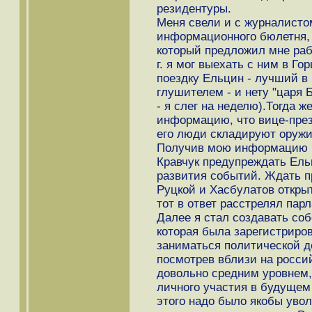
резидентуры.
Меня свели и с журналисто
информационного бюлетня, 
который предложил мне раб
г. я мог выехать с ним в Го
поездку Ельцин - лучший в
глушителем - и нету "царя
- я слег на неделю).Тогда 
информацию, что вице-прези
его люди складируют оружи
Получив мою информацию (д
Кравчук предупреждать Ельц
развития событий. Ждать пр
Руцкой и Хасбулатов откры
тот в ответ расстрелял парл
Далее я стал создавать со
которая была зарегистриро
заниматься политической д
посмотрев вблизи на росси
довольно средним уровнем,
личного участия в будущем
этого надо было якобы увол