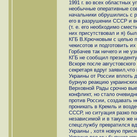
1991 г. во всех областных
необычные оперативные сов
начальники обрушились с р
его в разрушении СССР и в
(т. е. его необходимо смест
них присутствовал и я) бы
КГБ B.Крючковым c целью п
чекисотoв и подготовить их 
Горбачев так ничего и не уз
КГБ не сообщил президенту 
Вскоре после августовского
секретаря вдруг заявил,что
Украины от Роcсии вплоть 
бурную реакцию украинских
Верховной Рады срочно вые
конфликт, но стало очевидн
против России, создавать н
проникать в Кремль и возд
СССР, но ситуация разко по
независимой и в такую же 
спецслужбу превратился вд
Украины , хотя новую прися