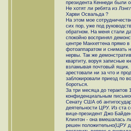
президента Кеннеди были о
Не хотят ли ребята из Лэнг
Харви Освальда ?
Hа этом мое сотрудничество
сих пор, уже под руководст
обратном. На меня стали д
спокойно воспринял демонст
центре Манхеттена прямо в
фотоаппаратом и снимать на
нервы. Так же демонстрати
квартиту, воруя записные к
взламывая почтовый ящик. Я
арестовали ни за что и про
заблокировали приезд по в
бороться.
За три месяца до терактов 
конфиденциальным письмом
Сенату США об антигосудар
деятельности ЦРУ. Из ста с
вице-президент Джо Байде
Клинтон - она вмешалась л
решен положительно(ЦРУ да