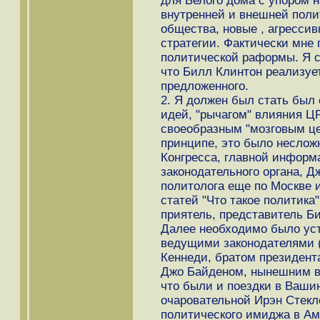
для Белого дoма с упором 
внутренней и внешней поли
общества, новые , агресси
стратегии. Фактически мне
политической раформы. Я с
что Билл Клинтон реализует
предложенного.
2. Я должен был стать был
идей, "рычагом" влияния ЦР
своеобразным "мозговым ц
принципе, это было неслож
Конгресса, главной инфор
законодательного органа, Д
политологa еще по Москве 
статей "Что такое политика
приятель, представитель Би
Далее необходимо было уст
ведущими законодателями (
Кеннеди, братом президент
Джо Байденом, нынешним ви
что были и поездки в Вашин
очаровательной Ирэн Стекл
политического имиджа в Аме