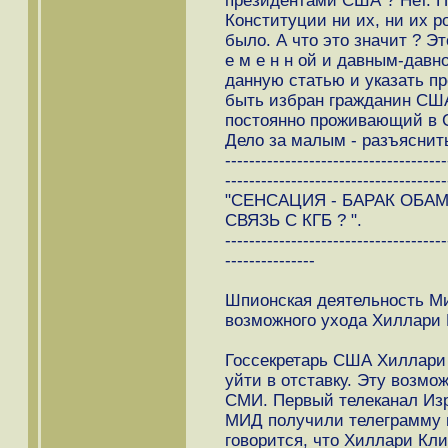
президентами США ? Нет. П
Конституции ни их, ни их р
было. А что это значит ? Эт
е м е н н ой и давным-давн
данную статью и указать пр
быть избран гражданин США
постоянно проживающий в С
Дело за малым - разъяснить
-------------------------------------
-------------------------------------
"СЕНСАЦИЯ - БАРАК ОБА
СВЯЗЬ С КГБ ? ".
-------------------------------------
---------------
Шпионская деятельность Ми
возможного ухода Хиллари К
Госсекретарь США Хиллари 
уйти в отставку. Эту возм
СМИ. Первый телеканал Изр
МИД получили телеграмму и
говорится, что Хиллари Кли