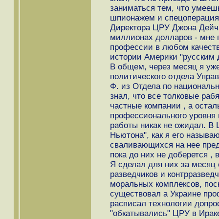
заниматься тем, что умеешь
шпионажем и спецоперация
Директора ЦРУ Джона Дейча
миллионах долларов - мне п
профессии в любом качеств
истории Америки "русским 
В общем, через месяц я уже 
политического отдела Упра
Ф. из Отдела по национальн
знал, что все толковые раб
частные компании , а осталь
профессионального уровня и
работы никак не ожидал. В 
Ньютона", как я его называ
сваливающихся на нее пред
пока до них не доберется , 
Я сделал для них за месяц
разведчиков и контрразведч
моральных комплексов, по
существовал а Украине про
расписал технологии допро
"обкатывались" ЦРУ в Ираке