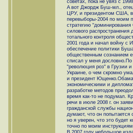
советах, пока не увяз с 1998
A вот Джордж Буш-мл., отец
ЦРУ, и президентом США, в
перевыборы-2004 по моим 
стратегию "доминирования
силового распространения 
тотального контроля общест
2001 года и начал войну с 
обеспечение политики Буш
общественным сознанием ег
списал у меня дословно.П
"революция роз" в Грузии и
Украине, о чем скромно ум
и президент Ющенко.Обама
экономическими и дипломат
разработке методов преодо
время как-то не подумал. К
речи в июле 2008 г. он зая
гражданской службы национ
думают, что он попытается 
но я уверен, что это будет 
точно по моим инструкциям
В 2007 году небольшое изда