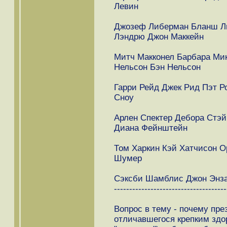
Левин
Джозеф Либерман Бланш Ли
Лэндрю Джон Маккейн
Митч Макконел Барбара Ми
Нельсон Бэн Нельсон
Гарри Рейд Джек Рид Пэт 
Сноу
Арлен Спектер Дебора Стэ
Диана Фейнштейн
Том Харкин Кэй Хатчисон О
Шумер
Сэксби Шамблис Джон Энза
-------------------------------------
Вопрос в тему - почему пре
отличавшегося крепким здо