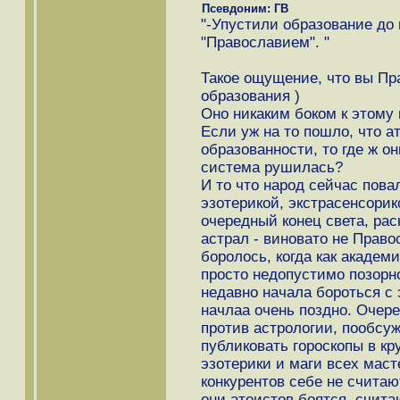
Псевдоним: ГВ
"-Упустили образование до 
"Православием". "
Такое ощущение, что вы Пр
образования )
Оно никаким боком к этому 
Если уж на то пошло, что а
образованности, то где ж о
система рушилась?
И то что народ сейчас пова
эзотерикой, экстрасенсорик
очередный конец света, раск
астрал - виновато не Право
боролось, когда как академ
просто недопустимо позорн
недавно начала бороться с 
начлаа очень поздно. Очере
против астрологии, пообсу
публиковать гороскопы в кр
эзотерики и маги всех мас
конкурентов себе не считаю
они атеистов боятся, счита