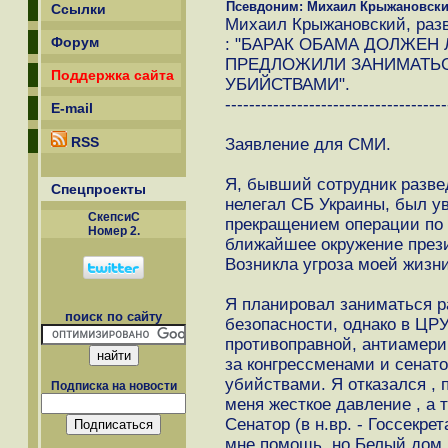
Псевдоним: Михаил Крыжановск
Ссылки
Михаил Крыжановский, разв
Форум
: "БАРАК ОБАМА ДОЛЖЕН 
ПРЕДЛОЖИЛИ ЗАНИМАТЬ
Поддержка сайта
УБИЙСТВАМИ".
-------------------------------------
E-mail
RSS
Заявление для СМИ.
Я, бывший сотрудник разве
Спецпроекты
нелегал СБ Украины, был ув
СкепсиС
прекращением операции по 
Номер 2.
ближайшее окружение през
Возникла угроза моей жизн
Я планировал заниматься р
поиск по сайту
безопасности, однако в ЦР
противоправной, антиамери
за конгрессменами и сенат
убийствами. Я отказался , 
Подписка на новости
меня жесткое давление , а 
Сенатор (в н.вр. - Госсекр
мне помощь, но Белый дом и