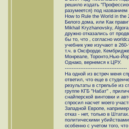
решило издать "Профессион
разумеется) под названием 
How to Rule the World in the
Белого дома, или Как правит
Mikhail Kryzhanovsky, Algo
дружно отказались от продв
бы то, что , согласно worldc
учебник уже изучают в 260-
т.ч. в Оксфорде, Кембридже
Монреале, Торонто,Нью-Йорк
Однако, вернемся к ЦРУ.
------------------------------------
На одной из встреч меня спр
ответил, что еще в студенч
результаты в стрельбе из с
группе КГБ "Набат" , прили
снайперской винтовки и ав
спросил насчет моего участ
Западной Европе, например,
отказ - нет, только в Штата
политическими убийствами 
особенно с учетом того, что