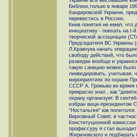
Украине все мы,бывшие ком
Библию,только в январе 199
бандеровской Украине, пре
перевестись в Россию.
Киев понятия не имел, что 
инициативу - поехать на I-
творческой ассоциации (СТ
Председателя ВС Украины (с 
Л.Кравчука начать операци
свободу действий, что был
разведки вообще и украинск
такую санкцию можно было
ликвидировать, учитывая, ч
мероприятиях по охране Пр
СССР А. Громыко во время ви
прекрасно знал , как "девят
охрану организует. В сентяб
избран вице-президентом СТ
"Ностальгия" как политолог
Верховный Совет, в частнос
Конституционной комиссии 
профессуру я стал выходить
Жириновского и подбирать 