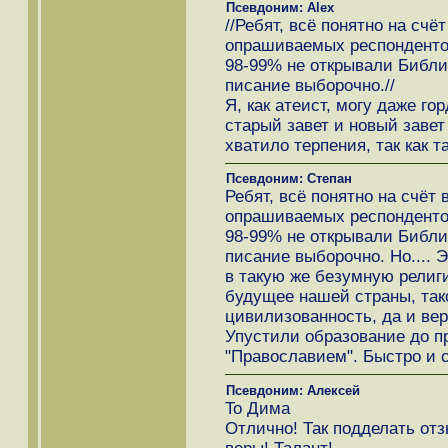
Псевдоним: Alex
//Ребят, всё понятно на счё
опрашиваемых респондентов.
98-99% не открывали Библи
писание выборочно.//
Я, как атеист, могу даже го
старый завет и новый завет
хватило терпения, так как т
Псевдоним: Степан
Ребят, всё понятно на счёт
опрашиваемых респондентов.
98-99% не открывали Библи
писание выборочно. Но.... 
в такую же безумную рели
будущее нашей страны, так
цивилизованность, да и ве
Упустили образование до пр
"Православием". Быстро и с
Псевдоним: Алексей
To Дима
Отлично! Так подделать от