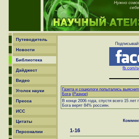
Нужно совс
себе
Путеводитель
Подписывайт
Новости
Библиотека
fb.com/sc
Дайджест
Видео
Газета и социологи попытались выяснить
Уголок науки
Бога
(
Разное
)
Пресса
В конце 2006 года, спустя всего 15 лет
Бога верят 84% россиян.
ИСС
Коммен
Цитаты
1-16
Персоналии