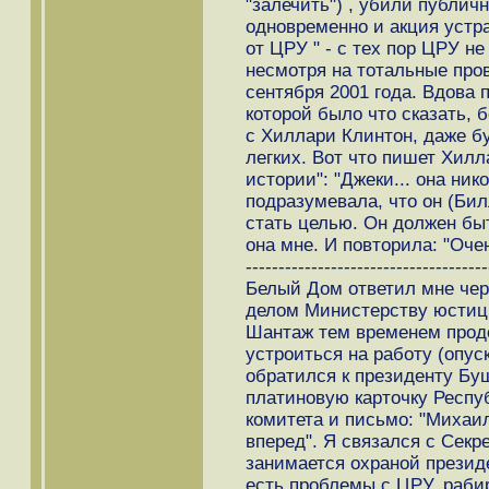
"залечить") , убили публичн
одновременно и акция устр
от ЦРУ " - с тех пор ЦРУ не
несмотря на тотальные про
сентября 2001 года. Вдова 
которой было что сказать, 
с Хиллари Клинтон, даже б
легких. Вот что пишет Хил
истории": "Джеки... она ник
подразумевала, что он (Бил
стать целью. Он должен бы
она мне. И повторила: "Оче
-------------------------------------
Белый Дом ответил мне чер
делом Министерству юстиции
Шантаж тем временем прод
устроиться на работу (опус
обратился к президенту Буш
платиновую карточку Респу
комитета и письмо: "Михаил,
вперед". Я связался с Секр
занимается охраной президе
есть проблемы с ЦРУ, раби