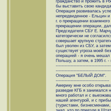
гражданство и прожить в Рос
бы выставить свою кандида
Операция развивалась усп
непредвиденное - Ельцин и
г. о прекращении взаимног
прекращении операции, дал
Председателя СБУ Е. Марчу
категорически не согласилс
совершает крупную стратеги
был уволен из СБУ, а зате
существует угроза моей без
операцией - я очень мешал 
Польшу, а затем, в 1995 г. -
-------------------------------------
-------------------------------------
Операция "БЕЛЫЙ ДОМ".
------------------------------------
Америку мне особо открыва
разведке КГБ я занимался н
много работал и с выезжав
нашей агентурой, и с при
(туристами, бизнесменами,
знал, что по приезде в Шта