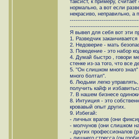
таксист, к примеру, считае
нормально, а вот если разв
некрасиво, неправильно, а 
-------------------------------------
-------------------------------------
Я вывел для себя вот эти 
1. Разведчик заканчивается 
2. Недоверие - мать безопас
3. Поведение - это набор к
4. Думай быстро , говори м
стенке из-за того, что все 
5. "Он слишком много знал"
много болтал".
6. Людьми легко управлять,
получить кайф и избавиться
7. В нашем бизнесе одинок
8. Интуиция - это собствен
кровавый опыт других.
9. Избегай:
- личных врагов (они фикси
- молчунов (они слишком н
- других профессионалов (
- лишнего стресса (он гроби