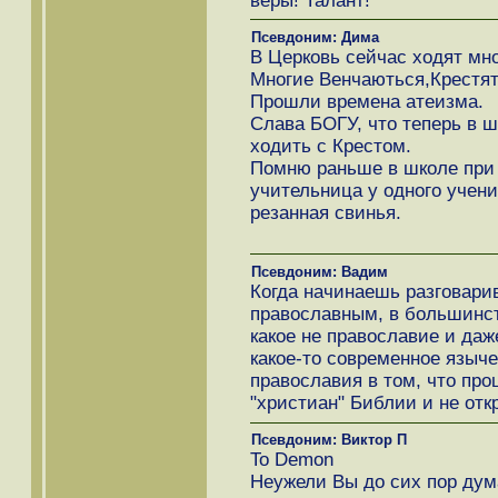
веры! Талант!
Псевдоним: Дима
В Церковь сейчас ходят мн
Многие Венчаються,Крестят 
Прошли времена атеизма.
Слава БОГУ, что теперь в 
ходить с Крестом.
Помню раньше в школе при
учительница у одного учени
резанная свинья.
Псевдоним: Вадим
Когда начинаешь разговари
православным, в большинств
какое не православие и даж
какое-то современное языче
православия в том, что про
"христиан" Библии и не отк
Псевдоним: Виктор П
To Demon
Неужели Вы до сих пор дум