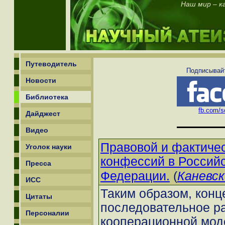
Наш мир – ка
Путеводитель
Подписывайт
Новости
Библиотека
fb.com/sc
Дайджест
Видео
Правовой и фактиче
Уголок науки
конфессий в Россий
Пресса
(
Каневс
Федерации.
ИСС
Таким образом, конц
Цитаты
последовательное ра
Персоналии
кооперационной мод