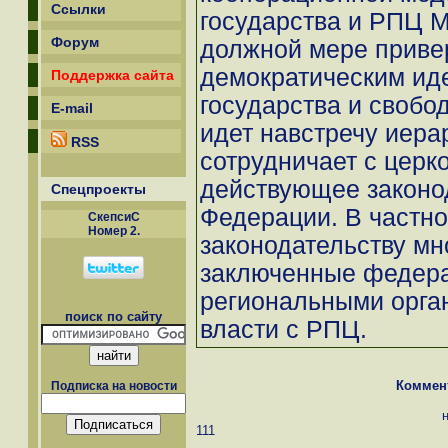
Ссылки
государства и РПЦ М
Форум
должной мере приве
демократическим ид
Поддержка сайта
государства и свобо
E-mail
идет навстречу иер
RSS
сотрудничает с церк
действующее законо
Спецпроекты
Федерации. В частно
СкепсиС
Номер 2.
законодательству мн
заключенные федер
региональными орга
поиск по сайту
власти с РПЦ.
Коммен
Подписка на новости
111