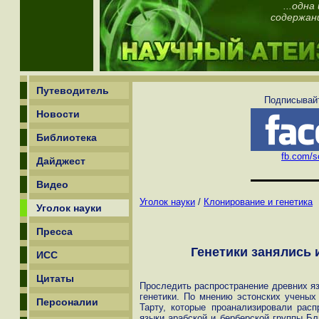
...одн
содержан
Путеводитель
Подписывайт
Новости
Библиотека
fb.com/sc
Дайджест
Видео
Уголок науки
/
Клонирование и генетика
Уголок науки
Пресса
Генетики занялись 
ИСС
Цитаты
Проследить распространение древних я
генетики. По мнению эстонских ученых
Персоналии
Тарту, которые проанализировали рас
языки арабской и берберской группы Бл