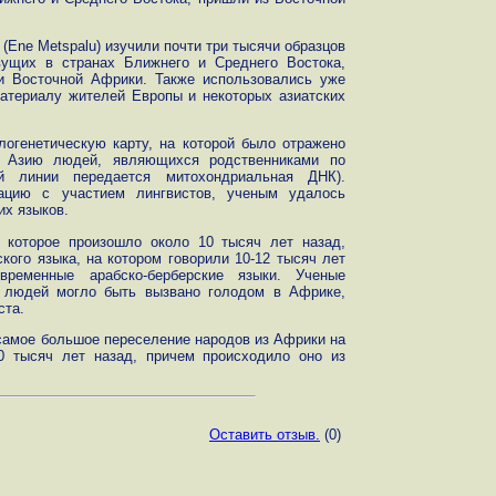
(Ene Metspalu) изучили почти три тысячи образцов
ущих в странах Ближнего и Среднего Востока,
и Восточной Африки. Также использовались уже
атериалу жителей Европы и некоторых азиатских
огенетическую карту, на которой было отражено
 Азию людей, являющихся родственниками по
й линии передается митохондриальная ДНК).
ацию с участием лингвистов, ученым удалось
их языков.
 которое произошло около 10 тысяч лет назад,
кого языка, на котором говорили 10-12 тысяч лет
ременные арабско-берберские языки. Ученые
е людей могло быть вызвано голодом в Африке,
ста.
самое большое переселение народов из Африки на
0 тысяч лет назад, причем происходило оно из
.
Оставить отзыв.
(0)