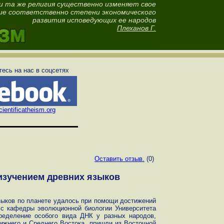
а и та же религия существенно изменяет свое
ие соответственно степени экономического
развития исповедующих ее народов
Плеханов Г.
есь на нас в соцсетях
ientificatheism.org
Оставить отзыв.
(0)
изучением древних языков
зыков по планете удалось при помощи достижений
 с кафедры эволюционной биологии Университета
пределение особого вида ДНК у разных народов,
ижнего и Среднего Востока, пришли из Восточной