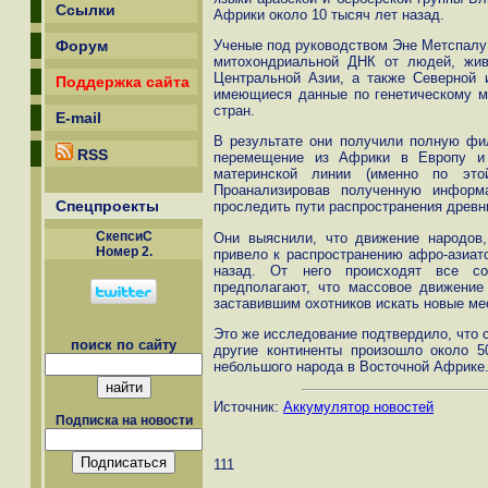
Ссылки
Африки около 10 тысяч лет назад.
Ученые под руководством Эне Метспалу 
Форум
митохондриальной ДНК от людей, жив
Центральной Азии, а также Северной 
Поддержка сайта
имеющиеся данные по генетическому м
стран.
E-mail
В результате они получили полную фил
RSS
перемещение из Африки в Европу и
материнской линии (именно по это
Проанализировав полученную информ
Спецпроекты
проследить пути распространения древн
СкепсиС
Они выяснили, что движение народов,
Номер 2.
привело к распространению афро-азиатс
назад. От него происходят все сов
предполагают, что массовое движени
заставившим охотников искать новые ме
Это же исследование подтвердило, что 
поиск по сайту
другие континенты произошло около 5
небольшого народа в Восточной Африке
Источник:
Аккумулятор новостей
Подписка на новости
111