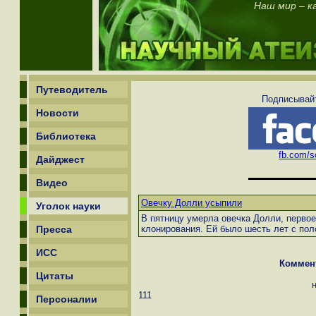
Наш мир – ка
Путеводитель
Подписывайт
Новости
Библиотека
fb.com/sc
Дайджест
Видео
Овечку Долли усыпили
Уголок науки
В пятницу умерла овечка Долли, первое
Пресса
клонирования. Ей было шесть лет с поло
ИСС
Коммен
Цитаты
111
Персоналии