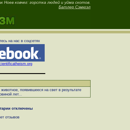
к Ноев ковчег: горстка людей и уйма скотов.
Батлер Сэмюэл
есь на нас в соцсетях
ientificatheism.org
 животное, появившееся на свет в результате
виной лет...
тарии отключены
нет отзывов