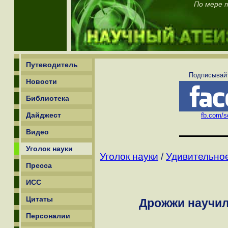
По мере т
Путеводитель
Подписывайт
Новости
Библиотека
Дайджест
fb.com/sc
Видео
Уголок науки
Уголок науки
/
Удивительное
Пресса
ИСС
Цитаты
Дрожжи научил
Персоналии