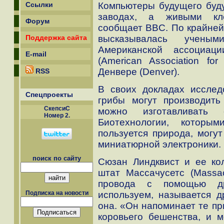
Компьютеры будущего буду
Ссылки
заводах, а живыми кле
Форум
сообщает BBC. По крайней 
высказывалась учены
Поддержка сайта
Американской ассоциац
E-mail
(American Association fo
Денвере (Denver).
RSS
В своих докладах исслед
Спецпроекты
грибы могут производить
СкепсиС
можно изготавливать
Номер 2.
Биотехнологии, которы
пользуется природа, могут
миниатюрной электроники.
поиск по сайту
Сюзан Линдквист и ее кол
штат Массачусетс (Massac
провода с помощью др
используем, называется 
Подписка на новости
она. «Он напоминает те пр
коровьего бешенства, и 