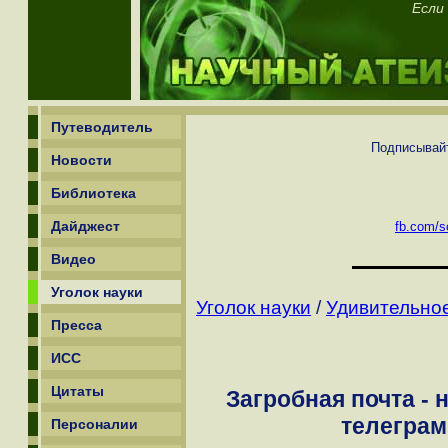
Если
Путеводитель
Подписывайт
Новости
Библиотека
Дайджест
fb.com/sc
Видео
Уголок науки
Уголок науки
/
Удивительное
Пресса
ИСС
Цитаты
Загробная почта -
телеграм
Персоналии