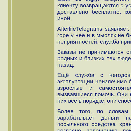
клиенту возвращаются с ус
доставлено бесплатно, ко
иной.
AfterlifeTelegrams заявляе
горе у неё и в мыслях не 
неприятностей, служба пр
Заказы не принимаются от
родных и близких тех люде
назад.
Ещё служба с негодова
эксплуатации неизлечимо 
взрослые и самостоят
вызвавшиеся помочь. Они б
них всё в порядке, они сп
Более того, по словам К
зарабатывает деньги н
посыльного средства хра
согласно завещанию по