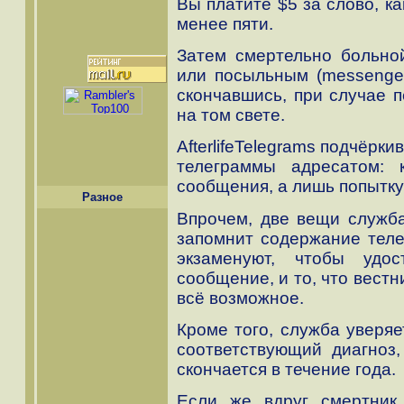
Вы платите $5 за слово, к
менее пяти.
Затем смертельно больно
или посыльным (messenger
скончавшись, при случае 
на том свете.
AfterlifeTelegrams подчёрки
телеграммы адресатом: 
сообщения, а лишь попытку
Разное
Впрочем, две вещи служба
запомнит содержание тел
экзаменуют, чтобы удо
сообщение, и то, что вест
всё возможное.
Кроме того, служба уверяе
соответствующий диагноз
скончается в течение года.
Если же вдруг смертник 