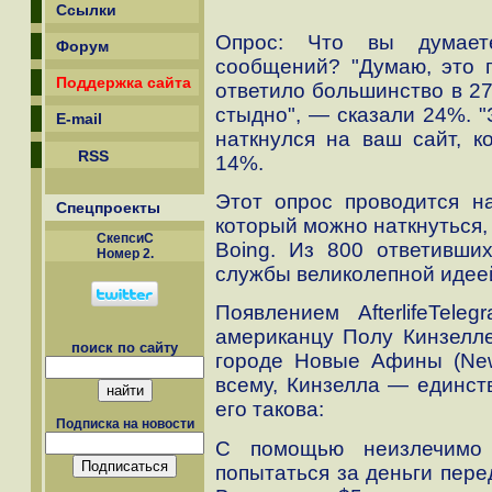
Ссылки
Опрос: Что вы думает
Форум
сообщений? "Думаю, это г
Поддержка сайта
ответило большинство в 27
стыдно", — сказали 24%. "
E-mail
наткнулся на ваш сайт, к
RSS
14%.
Этот опрос проводится на 
Спецпроекты
который можно наткнуться,
СкепсиС
Boing. Из 800 ответивши
Номер 2.
службы великолепной идее
Появлением AfterlifeTel
американцу Полу Кинзелле 
поиск по сайту
городе Новые Афины (New
всему, Кинзелла — единст
его такова:
Подписка на новости
С помощью неизлечимо 
попытаться за деньги пере