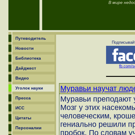
В мире недо
Путеводитель
Подписывайт
Новости
Библиотека
fb.com/sc
Дайджест
Видео
Муравьи научат люде
Уголок науки
Муравьи преподают ур
Пресса
Мозг у этих насеком
ИСС
человеческим, кроше
Цитаты
гениально решили п
Персоналии
пробок. По словам у