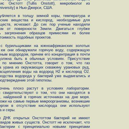
с Онстотт (Tullis Onstott), микробиолог из
niversity) в Нью-Джерси, США.
лубляется в толщу земной коры, температура и
ческие вещества и кислород, необходимые для
ществ, исчезают. До сих пор ученые находили
м от поверхности Земли. Двигаться глубже
ь загрязнения образцов примесями из более
стоимость подобных проектов.
и с бурильщиками на южноафриканских золотых
5 км они обнаружили горячую воду, содержащую
ным водородом, причем его концентрация в почти
олжна быть в обычных условиях. Присутствие
, по мнению Онстотта, говорит о том, что газ
да урана из окружающих скважину урановых руд,
расщепления воды на водород H2 и кислород O2.
водства водорода у бактерий уже выдвигались и
подтверждение этой гипотезы.
 очень плохо растут в условиях лаборатории.
й свидетельствуют о том, что они находятся в
i, найденной в горячих источниках на дне моря.
хожи на самые первые микроорганизмы, возникшие
ергии в отсутствие кислорода они используют
а и серы.
ти ДНК открытых Онстоттом бактерий не имеют
видов живых существ. Онстотт не исключает, что
актерии с принципиально новыми принципами