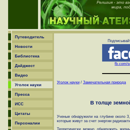
Религия - это в
мира, по
Путеводитель
Подписывайт
Новости
Библиотека
fb.com/sc
Дайджест
Видео
Уголок науки
/
Замечательная природа
Уголок науки
Пресса
В толще земно
ИСС
Цитаты
Ученые обнаружили на глубине около 3,
которые живут за счет энергии радиоакт
Персоналии
Теоретически можно обнаружить жизнь