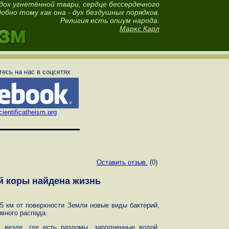
здох угнетённой твари, сердце бессердечного
добно тому как она - дух бездушных порядков.
Религия есть опиум народа.
Маркс Карл
есь на нас в соцсетях
ientificatheism.org
Оставить отзыв.
(0)
й коры найдена жизнь
5 км от поверхности Земли новые виды бактерий,
ивного распада.
 везде, где есть разломы, заполненные водой,