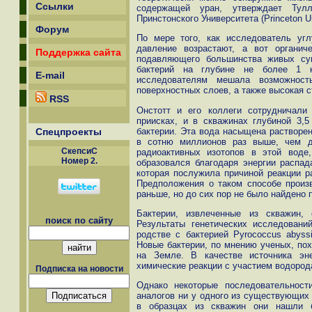
Ссылки
содержащей уран, утверждает Тулли
Принстонского Университета (Princeton U
Форум
По мере того, как исследователь уг
давление возрастают, а вот органи
Поддержка сайта
подавляющего большинства живых су
бактерий на глубине не более 1 к
E-mail
исследователям мешала возможност
поверхностных слоев, а также высокая 
RSS
Онстотт и его коллеги сотрудничал
приисках, и в скважинах глубиной 3,
бактерии. Эта вода насыщена растворен
Спецпроекты
в сотню миллионов раз выше, чем д
СкепсиС
радиоактивных изотопов в этой воде
Номер 2.
образовался благодаря энергии распа
которая послужила причиной реакции 
Предположения о таком способе произ
раньше, но до сих пор не было найдено 
Бактерии, извлеченные из скважин,
поиск по сайту
Результаты генетических исследовани
родстве с бактерией Pyrococcus abyss
Новые бактерии, по мнению ученых, по
на Земле. В качестве источника эн
химические реакции с участием водород
Подписка на новости
Однако некоторые последовательнос
аналогов ни у одного из существующих 
в образцах из скважин они нашли б