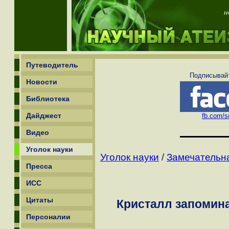
н
Путеводитель
Подписывайт
Новости
Библиотека
Дайджест
fb.com/sc
Видео
Уголок науки
Уголок науки
/
Замечательн
Пресса
ИСС
Цитаты
Кристалл запомин
Персоналии