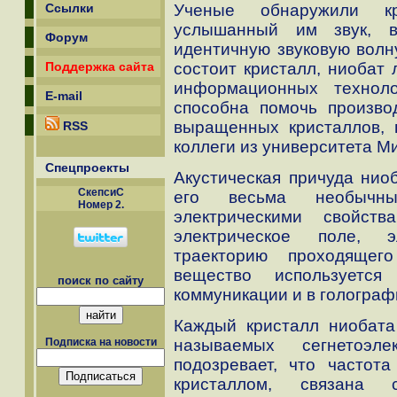
Ученые обнаружили кр
Ссылки
услышанный им звук, в
Форум
идентичную звуковую волну
состоит кристалл, ниобат 
Поддержка сайта
информационных техноло
E-mail
способна помочь произво
выращенных кристаллов, 
RSS
коллеги из университета М
Спецпроекты
Акустическая причуда нио
СкепсиС
его весьма необычн
Номер 2.
электрическими свойст
электрическое поле, э
траекторию проходящег
вещество используется
поиск по сайту
коммуникации и в голограф
Каждый кристалл ниобата 
называемых сегнетоэле
Подписка на новости
подозревает, что частота
кристаллом, связана