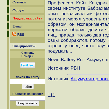
Профессор Кейт Кендрик
Ссылки
своем институте Бабрахам
Форум
опыт: показывал им фотог
потом измерял уровень ст
Поддержка сайта
образом, он экспериментал
E-mail
держатся образы десяти че
лиц, правда, только два го
RSS
овцы собираются, потому 
стресс у овец часто случа
Спецпроекты
подумать...
СкепсиС
Номер 2.
News.Battery.Ru - Аккумуля
Источник: РБН
поиск по сайту
Источник:
Аккумулятор нов
Подписка на новости
111