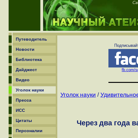
Св
Путеводитель
Подписывайт
Новости
Библиотека
Дайджест
fb.com/sc
Видео
Уголок науки
Уголок науки
/
Удивительное
Пресса
ИСС
Цитаты
Через два года в
Персоналии