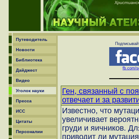
Христианск
Путеводитель
Подписывайт
Новости
Библиотека
fb.com/sc
Дайджест
Видео
Ген, связанный с по
Уголок науки
отвечает и за развит
Пресса
Известно, что мутац
ИСС
увеличивает вероятн
Цитаты
груди и яичников. Дл
Персоналии
приводит ли мутация